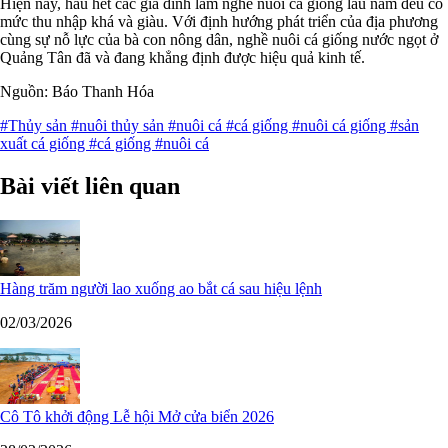
Hiện nay, hầu hết các gia đình làm nghề nuôi cá giống lâu năm đều có
mức thu nhập khá và giàu. Với định hướng phát triển của địa phương
cùng sự nỗ lực của bà con nông dân, nghề nuôi cá giống nước ngọt ở
Quảng Tân đã và đang khẳng định được hiệu quả kinh tế.
Nguồn: Báo Thanh Hóa
#Thủy sản
#nuôi thủy sản
#nuôi cá
#cá giống
#nuôi cá giống
#sản
xuất cá giống
#cá giống
#nuôi cá
Bài viết liên quan
Hàng trăm người lao xuống ao bắt cá sau hiệu lệnh
02/03/2026
Cô Tô khởi động Lễ hội Mở cửa biển 2026