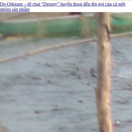
De-Odorase – từ chai “Deoray” huyền thoại đến tên gọi của cả một
nhóm sản phẩm