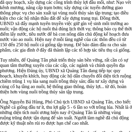
đã quy hoạch, xây dựng các công trình thủy lợi đầu mối, như: Nạo vét
kênh mương, nâng cấp trạm bơm; xây dựng các tuyến đường giao
thông phục vụ cho sản xuất tại vùng nuôi thủy sản tập trung; tạo điều
kiện cho các hộ nhận thầu đất để xây dựng trang trại. Đồng thời,
UBND xã đẩy mạnh tuyên truyền việc giữ gìn vệ sinh môi trường ao
nuôi; vận động các hộ nuôi thả đúng lịch thời vụ; thông báo cụ thể thời
điểm lấy nước, tiêu nước để bà con nông dân chủ động kế hoạch đưa
nước vào ao nuôi. Hiện nay ở mỗi làng nghề của các thôn đều có từ
150 đến 250 hộ nuôi cá giống tập trung. Để bảo đảm đầu ra cho sản
phẩm, các gia đình ở đây đã thành lập các tổ hợp tác tiêu thụ cá giống.
Tuy nhiên, để Quảng Tân phát triển thủy sản bền vững, rất cần có sự
quan tâm thường xuyên của các cấp, các ngành và chính quyền địa
phương. Hiện Đảng ủy, UBND xã Quảng Tân đang tiếp tục quy
hoạch, khuyến khích, huy động các hộ dân chuyển đổi diện tích ruộng
chiêm trũng 1 vụ lúa sang nuôi trồng thủy sản; đầu tư xây dựng và
củng cố hạ tầng ao nuôi, hệ thống giao thông, thủy lợi... từ đó, hoàn
thiện hơn vùng nuôi trồng thủy sản tập trung.
Ông Nguyễn Bá Hùng, Phó Chủ tịch UBND xã Quảng Tân, cho biết:
Nghề cá giống đầu tư ít, thu lợi gấp 5 - 6 lần so với trồng lúa. Nhất là ở
những diện tích nuôi ương hiện nay ở Quảng Tân là những vùng
ruộng trũng được tận dụng để sản xuất. Người làm nghề đã chủ động
được kỹ thuật nên rủi ro được hạn chế cao nhất.