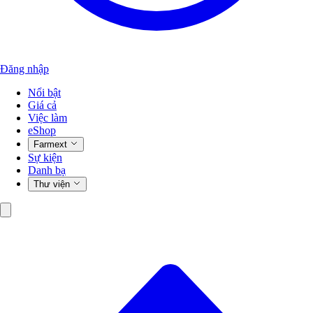
Đăng nhập
Nổi bật
Giá cả
Việc làm
eShop
Farmext
Sự kiện
Danh bạ
Thư viện