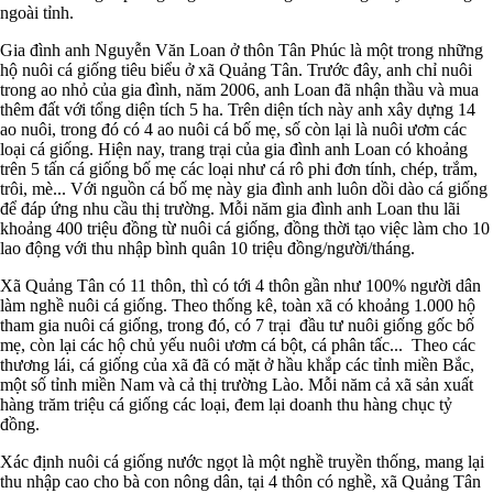
ngoài tỉnh.
Gia đình anh Nguyễn Văn Loan ở thôn Tân Phúc là một trong những
hộ nuôi cá giống tiêu biểu ở xã Quảng Tân. Trước đây, anh chỉ nuôi
trong ao nhỏ của gia đình, năm 2006, anh Loan đã nhận thầu và mua
thêm đất với tổng diện tích 5 ha. Trên diện tích này anh xây dựng 14
ao nuôi, trong đó có 4 ao nuôi cá bố mẹ, số còn lại là nuôi ươm các
loại cá giống. Hiện nay, trang trại của gia đình anh Loan có khoảng
trên 5 tấn cá giống bố mẹ các loại như cá rô phi đơn tính, chép, trắm,
trôi, mè... Với nguồn cá bố mẹ này gia đình anh luôn dồi dào cá giống
để đáp ứng nhu cầu thị trường. Mỗi năm gia đình anh Loan thu lãi
khoảng 400 triệu đồng từ nuôi cá giống, đồng thời tạo việc làm cho 10
lao động với thu nhập bình quân 10 triệu đồng/người/tháng.
Xã Quảng Tân có 11 thôn, thì có tới 4 thôn gần như 100% người dân
làm nghề nuôi cá giống. Theo thống kê, toàn xã có khoảng 1.000 hộ
tham gia nuôi cá giống, trong đó, có 7 trại đầu tư nuôi giống gốc bố
mẹ, còn lại các hộ chủ yếu nuôi ươm cá bột, cá phân tấc... Theo các
thương lái, cá giống của xã đã có mặt ở hầu khắp các tỉnh miền Bắc,
một số tỉnh miền Nam và cả thị trường Lào. Mỗi năm cả xã sản xuất
hàng trăm triệu cá giống các loại, đem lại doanh thu hàng chục tỷ
đồng.
Xác định nuôi cá giống nước ngọt là một nghề truyền thống, mang lại
thu nhập cao cho bà con nông dân, tại 4 thôn có nghề, xã Quảng Tân