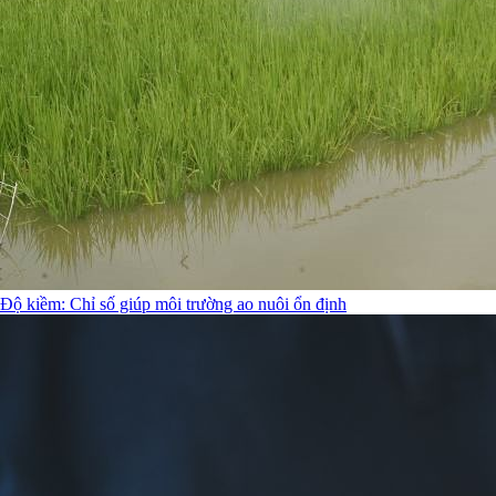
Độ kiềm: Chỉ số giúp môi trường ao nuôi ổn định