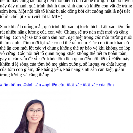
tiết tố này cũng tác động đến thời điểm con cái đẻ trứng. Loại bỏ tuyến
này đẩy nhanh quá trình thành thục sinh dục và khiến con vật đẻ trứng
sớm hơn. Một nội tiết tố khác bị tác động bởi cắt cuống mắt là nội tiết
tố ức chế lột xác (viết tắt là MIH).
Sau khi cắt cuống mắt, quá trình lột xác bị kích thích. Lột xác tiêu tốn
rất nhiều năng lượng của con vật. Chúng sẽ trở nên mệt mỏi và căng
thẳng. Con vật sẽ khó sinh sản hơn, đặc biệt trong các môi trường nuôi
thâm canh. Tôm mới lột xác có cơ thể rất mềm. Các con tôm khác có
thể ăn con mới lột xác vì chúng không thể tự bảo vệ khi không có lớp
vỏ cứng. Các nội tiết tố quan trọng khác không thể tiết ra hoàn toàn,
gây ra các vấn đề về sức khỏe tôm liên quan đến nội tiết tố. Điều này
khiến tỉ lệ sống của tôm bố mẹ giảm xuống, số lượng và chất lượng
của tôm con giảm, đề kháng yếu, khả năng sinh sản cạn kiệt, giảm
trọng lượng và căng thẳng.
#tôm bố mẹ
#sinh sản
#nghiên cứu
#lột xác
#lột xác của tôm