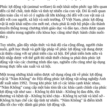
Phúc lợi động vật (animal welfare) là một khái niệm phức tạp liên quan
đến cả thể chất, tinh thần và tính tự nhiên của con vật. Đó là mối quan
tâm toàn cầu vì nó có ý nghĩa rất lớn không chỉ đối với con vật mà cả
đối với con người, xã hội và môi trường. Ở Việt Nam, phúc lợi động
vật là một khái niệm còn mới mẻ, chưa phải là một bộ phận cấu thành
truyền thống trong chương trình giáo dục và đào tạo, chưa được quan
tâm nhiều trong nghiên cứu khoa học cũng như thực hành chăn nuôi-
thú y.
Tuy nhiên, gần đây nhận thức và thái độ của cộng đồng, người chăn
nuôi, giới học thuật và giới lập pháp về phúc lợi động vật đang được
cải thiện cùng với sự phát triển của xã hội. Để phát triển hơn nữa và
hội nhập được với thế giới thì nhất thiết chúng ta phải đưa phúc lợi
động vật vào các chương trình đào tạo, nghiên cứu cũng như áp dụng
trong thực tiễn sản xuất và xã hội.
Một trong những khái niệm được sử dụng rộng rãi về phúc lợi động
vật là “Năm Không” do Hội đồng phúc lợi động vật nông nghiệp Anh
đề xuất năm 1992. Trong khi phúc lợi có các khía cạnh khác nhau,
“Năm Không” cung cấp một bản tóm tắt các khía cạnh chính của phúc
lợi động vật như sau: - Không bị đói khát - Không bị đau đớn, tổn
thương và bệnh tật - Không bị khó chịu - Không bị sợ hãi và khổ sở -
Không bị hạn chế các tập tính tự nhiên. “Năm Không" là điểm khởi
đầu tốt cho việc đánh giá phúc lợi động vật.