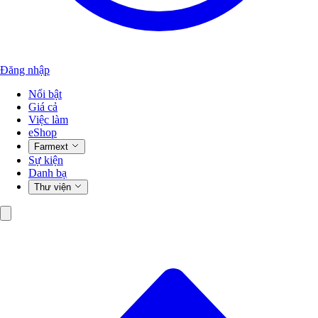
Đăng nhập
Nổi bật
Giá cả
Việc làm
eShop
Farmext
Sự kiện
Danh bạ
Thư viện