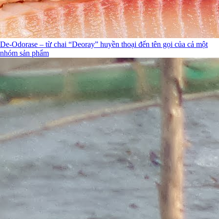
De-Odorase – từ chai “Deoray” huyền thoại đến tên gọi của cả một
nhóm sản phẩm