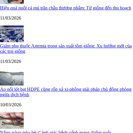
Hiệu quả nuôi cá mú trân châu thương phẩm: Từ giống đến thu hoạch
11/03/2026
Giảm phụ thuộc Artemia trong sản xuất tôm giống: Xu hướng mới của
các trại giống
11/03/2026
Ao nổi lót bạt HDPE cùng rốn xả xi-phông giải pháp chủ động phòng
ngừa dịch bệnh
10/03/2026
Nắng nóng mùa hè: Cảnh giác bệnh vểnh mang ở tôm nuôi