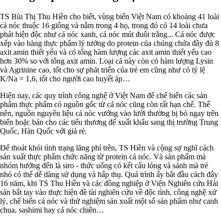
TS Bùi Thị Thu Hiền cho biết, vùng biển Việt Nam có khoảng 41 loài
cá nóc thuộc 16 giống và nằm trong 4 họ, trong đó có 14 loài chưa
phát hiện độc như cá nóc xanh, cá nóc mút đuôi trắng... Cá nóc được
xếp vào hàng thực phẩm lý tưởng do protein của chúng chứa đầy đủ 8
axit amin thiết yếu và có tổng hàm lượng các axit amin thiết yếu cao
hơn 30% so với tổng axit amin. Loại cá này còn có hàm lượng Lysin
và Agrinine cao, tốt cho sự phát triển của trẻ em cũng như có tỷ lệ
K/Na = 1,6, tốt cho người cao huyết áp…
Hiện nay, các quy trình công nghệ ở Việt Nam để chế biến các sản
phẩm thực phẩm có nguồn gốc từ cá nóc cũng còn rất hạn chế. Thế
nên, nguồn nguyên liệu cá nóc vướng vào lưới thường bị bỏ ngay trên
biển hoặc bán cho các tiểu thương để xuất khẩu sang thị trường Trung
Quốc, Hàn Quốc với giá rẻ.
Để thoát khỏi tình trạng lãng phí trên, TS Hiền và cộng sự nghĩ cách
sản xuất thực phẩm chức năng từ protein cá nóc. Và sản phẩm mà
nhóm hướng đến là siro - thức uống có kết cấu lỏng và sánh mà trẻ
nhỏ có thể dễ dàng sử dụng và hấp thụ. Quá trình ấy bắt đầu cách đây
16 năm, khi TS Thu Hiền và các đồng nghiệp ở Viện Nghiên cứu Hải
sản bắt tay vào thực hiện đề tài nghiên cứu về độc tính, công nghệ xử
lý, chế biến cá nóc và thử nghiệm sản xuất một số sản phẩm như canh
chua, sashimi hay cá nóc chiên…