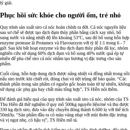
lý giải.
Phục hồi sức khỏe cho người ốm, trẻ nhỏ
Quy trình sản xuất siro cá nóc hoàn chỉnh ra đời. Cá nóc nguyên liệu
sau sơ chế sẽ được tạo dịch đạm thủy phân bằng cách xay nhỏ, bổ
sung nước và nâng nhiệt độ lên khoảng 53°C, sau đó bổ sung hỗn hợp
enzyme protease là Protamex và Flavourzym với tỷ lệ 1:1 trong 6 - 7
giờ. Sau khi bất hoạt enzyme và thu dịch đạm thủy phân đã lọc, nhóm
nghiên cứu sử dụng 60% dịch đạm và bổ sung 40% nước quả ép tự
nhiên để pha chế siro cá nóc nhằm tạo hương vị đặc trưng cho sản
phẩm.
Cuối cùng, hỗn hợp dung dịch được nâng nhiệt và đồng nhất trong nồi
nấu siro trước khi chiết rót, đóng chai và tiệt trùng để bảo quản. “Các
thành phần trong sản phẩm có nguồn gốc hoàn toàn từ tự nhiên, không
sử dụng các phụ gia hay chất màu tổng hợp”, TS Hiền nói thêm.
Để đánh giá hiệu quả của quy trình sản xuất siro cá nóc, nhóm của TS
Thu Hiền đã thử nghiệm ở quy mô 500kg nguyên liệu/mẻ và thu được
330 kg dịch siro, đưa vào dây chuyền đóng thành 6.600 lọ với thể tích
50ml/lọ. “Sản phẩm đầu ra có màu vàng nhạt với mùi thơm đặc trưng
và vị ngọt nhẹ, có hậu vị”, TS Hiền mô tả.
Đem sản phẩm đi phân tích kiểm tra các chỉ tiêu dinh dưỡng, độc tính