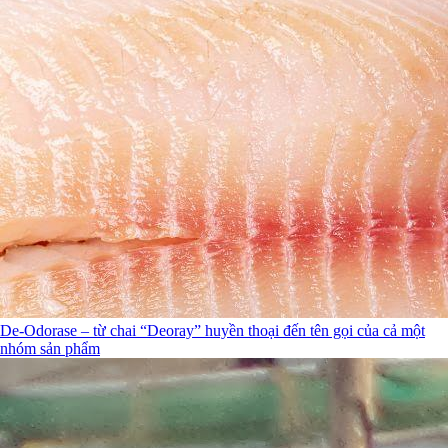
De-Odorase – từ chai “Deoray” huyền thoại đến tên gọi của cả một
nhóm sản phẩm