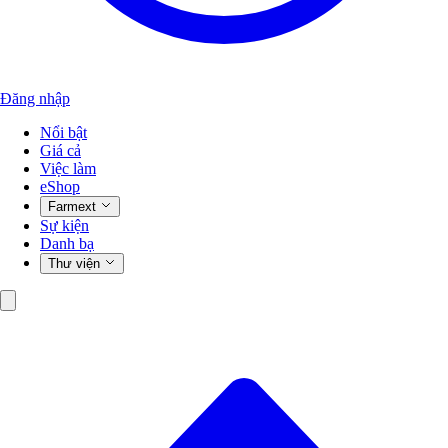
Đăng nhập
Nổi bật
Giá cả
Việc làm
eShop
Farmext
Sự kiện
Danh bạ
Thư viện