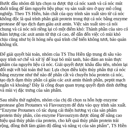
Bước đầu nhóm đã lựa chọn ra được thịt cá nóc xanh và cá nóc mút
đuôi trắng để làm nguyên liệu phục vụ sản xuất siro ở quy mô công
nghiệp. Theo TS Hiền, bản chất của quy trình sản xuất siro từ cá nóc
không độc là quá trình phân giải protein trong thịt cá nóc bằng enzyme
protease để tạo dịch đạm giàu axit amin. Việc sản xuất siro cá nói
chung và cá nóc nói riêng lại có một điểm khó: Thành phần của siro có
hàm lượng các axit amin từ thịt cá cao, dễ dẫn đến việc có mùi khó
chịu cũng như bị ôi hỏng nếu quá trình chế biến không tươi, bảo quản
không tốt.
Để giải quyết bài toán, nhóm của TS Thu Hiền tập trung đi sâu vào
quy trình sơ chế và xử lý để loại bỏ mùi tanh, bảo đảm an toàn thực
phẩm của nguyên liệu cá nóc. Giải quyết được khâu đầu tiên, nhóm lại
đối mặt với bài toán thứ hai: Lựa chọn điều kiện thủy phân thịt cá nóc
bằng enzyme như thế nào để phân cắt và chuyển hóa protein cá nóc,
tạo dịch đạm thủy phân cá giàu các axit amin thành phần, peptit mạch
ngắn và khoáng? Đây là công đoạn quan trọng quyết định dinh dưỡng
và mùi vị đặc trưng của sản phẩm.
Sau nhiều thử nghiệm, nhóm của chị đã chọn ra hỗn hợp enzyme
protease gồm Protamex và Flavourzym để đưa vào quy trình sản xuất.
“Enzyme Protamex có tác dụng cải thiện hương vị của sản phẩm
protein thủy phân, còn enzyme Flavourzym được dùng để nâng cao
hiệu quả thủy phân của protein, cho kết quả thủy phân protein trải
rộng, đồng thời làm giảm độ đắng và nâng vị của sản phẩm”, TS Hiền