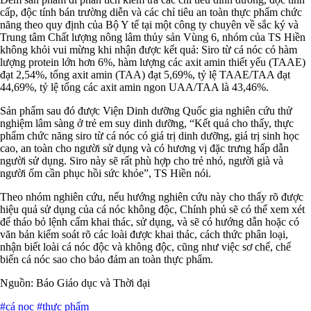
cấp, độc tính bán trường diễn và các chỉ tiêu an toàn thực phẩm chức
năng theo quy định của Bộ Y tế tại một công ty chuyên về sắc ký và
Trung tâm Chất lượng nông lâm thủy sản Vùng 6, nhóm của TS Hiền
không khỏi vui mừng khi nhận được kết quả: Siro từ cá nóc có hàm
lượng protein lớn hơn 6%, hàm lượng các axit amin thiết yếu (TAAE)
đạt 2,54%, tổng axit amin (TAA) đạt 5,69%, tỷ lệ TAAE/TAA đạt
44,69%, tỷ lệ tổng các axit amin ngon UAA/TAA là 43,46%.
Sản phẩm sau đó được Viện Dinh dưỡng Quốc gia nghiên cứu thử
nghiệm lâm sàng ở trẻ em suy dinh dưỡng, “Kết quả cho thấy, thực
phẩm chức năng siro từ cá nóc có giá trị dinh dưỡng, giá trị sinh học
cao, an toàn cho người sử dụng và có hương vị đặc trưng hấp dẫn
người sử dụng. Siro này sẽ rất phù hợp cho trẻ nhỏ, người già và
người ốm cần phục hồi sức khỏe”, TS Hiền nói.
Theo nhóm nghiên cứu, nếu hướng nghiên cứu này cho thấy rõ được
hiệu quả sử dụng của cá nóc không độc, Chính phủ sẽ có thể xem xét
để tháo bỏ lệnh cấm khai thác, sử dụng, và sẽ có hướng dẫn hoặc có
văn bản kiểm soát rõ các loài được khai thác, cách thức phân loại,
nhận biết loài cá nóc độc và không độc, cũng như việc sơ chế, chế
biến cá nóc sao cho bảo đảm an toàn thực phẩm.
Nguồn: Báo Giáo dục và Thời đại
#cá noc
#thực phẩm