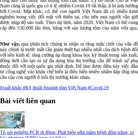
cũng làm chủ được sản lượng tôm của mình. Lý do được cho là Việt
Nam cũng là quốc gia có tỉ lệ nhiễm Covid-19 rất thấp, ít bị ảnh hưởng
bởi Covid. Mặt khác, có thể con người Việt Nam đã có nhiều kinh
nghiệm trong việc đối mặt với thiên tai, cho nên mọi người vẫn giữ
được nhịp độ sản xuất. Theo dự tính, năm 2020, Việt Nam có thể cung
cấp đến 530.000 tấn tôm, bằng với sản lượng tôm của năm vừa qua.
Như vậy,
qua phân tích chúng ta nhận ra rằng mấu chốt của vấn đ
này chính là trước mắt cần giảm thiệt hại nhiều nhất của dịch bệnh đối
với nền kinh tế, tăng cường áp dụng khoa học kỹ thuật trong sản xuất,
đồng thời cần tạo ra sự đa dạng hóa thị trường cầu để tránh sự phụ
thuộc đối với một quốc gia nhất định. Để làm được điều này việc đầu
tư công nghệ vào khâu chế biến là điều hiển nhiên nhằm đáp ứng nhu
cầu của con người ở mỗi thị trường khác nhau.
#xuất khẩu
#Kỹ thuật
#ngành tôm Việt Nam
#Covid-19
Bài viết liên quan
Tủ xét nghiệm PCR di động: Phát hiện sớm mầm bệnh đốm trắng, vi
bào tử trùng (EPH) ngay tại bờ ao