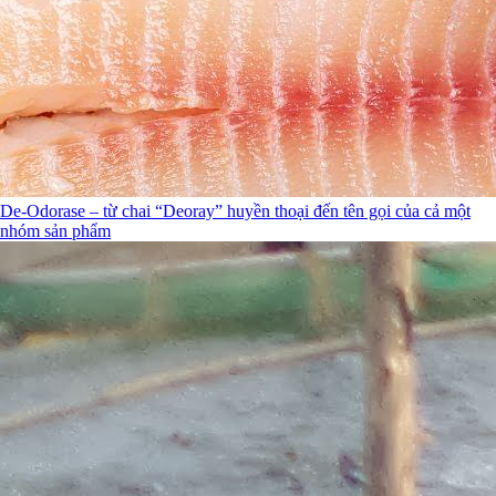
De-Odorase – từ chai “Deoray” huyền thoại đến tên gọi của cả một
nhóm sản phẩm