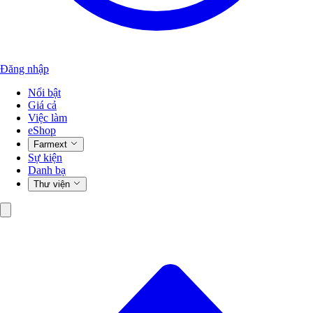
Đăng nhập
Nổi bật
Giá cả
Việc làm
eShop
Farmext
Sự kiện
Danh bạ
Thư viện