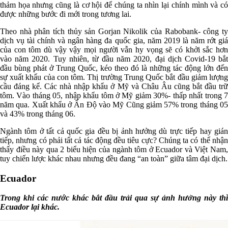
thảm họa nhưng cũng là cơ hội để chúng ta nhìn lại chính mình và có
được những bước đi mới trong tương lai.
Theo nhà phân tích thủy sản Gorjan Nikolik của Rabobank- công ty
dịch vụ tài chính và ngân hàng đa quốc gia, năm 2019 là năm rớt giá
của con tôm dù vậy vậy mọi người vẫn hy vọng sẽ có khởi sắc hơn
vào năm 2020. Tuy nhiên, từ đầu năm 2020, đại dịch Covid-19 bắt
đầu bùng phát ở Trung Quốc, kéo theo đó là những tác động lớn đến
sự xuất khẩu của con tôm. Thị trường Trung Quốc bắt đầu giảm lượng
cầu đáng kể. Các nhà nhập khẩu ở Mỹ và Châu Âu cũng bắt đầu trữ
tôm. Vào tháng 05, nhập khẩu tôm ở Mỹ giảm 30%- thấp nhất trong 7
năm qua. Xuất khẩu ở Ấn Độ vào Mỹ Cũng giảm 57% trong tháng 05
và 43% trong tháng 06.
Ngành tôm ở tất cả quốc gia đều bị ảnh hưởng dù trực tiếp hay gián
tiếp, nhưng có phải tất cả tác động đều tiêu cực? Chúng ta có thể nhận
thấy điều này qua 2 biểu hiện của ngành tôm ở Ecuador và Việt Nam,
tuy chiến lược khác nhau nhưng đều đang “an toàn” giữa tâm đại dịch.
Ecuador
Trong khi các nước khác bắt đầu trải qua sự ảnh hưởng này thì
Ecuador lại khác.