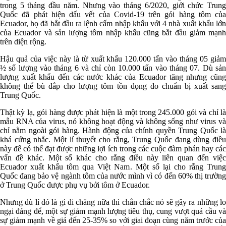
trong 5 tháng đầu năm. Nhưng vào tháng 6/2020, giới chức Trung
Quốc đã phát hiện dấu vết của Covid-19 trên gói hàng tôm của
Ecuador, họ đã bắt đầu ra lệnh cấm nhập khẩu với 4 nhà xuất khẩu lớn
của Ecuador và sản lượng tôm nhập khẩu cũng bắt đầu giảm mạnh
trên diện rộng.
Hậu quả của việc này là từ xuất khẩu 120.000 tấn vào tháng 05 giảm
½ số lượng vào tháng 6 và chỉ còn 10.000 tấn vào tháng 07. Dù sản
lượng xuất khẩu đến các nước khác của Ecuador tăng nhưng cũng
không thể bù đắp cho lượng tôm tồn đọng do chuẩn bị xuất sang
Trung Quốc.
Thật kỳ lạ, gói hàng được phát hiện là một trong 245.000 gói và chỉ là
mẫu RNA của virus, nó không hoạt động và không sống như virus và
chỉ nằm ngoài gói hàng. Hành động của chính quyền Trung Quốc là
khá cứng nhắc. Một lí thuyết cho rằng, Trung Quốc đang dùng điều
này để có thể đạt được những lợi ích trong các cuộc đàm phán hay các
vấn đề khác. Một số khác cho rằng điều này liên quan đến việc
Ecuador xuất khẩu tôm qua Việt Nam. Một số lại cho rằng Trung
Quốc đang bảo vệ ngành tôm của nước mình vì có đến 60% thị trường
ở Trung Quốc được phụ vụ bởi tôm ở Ecuador.
Nhưng dù lí dó là gì đi chăng nữa thì chắn chắc nó sẽ gây ra những lo
ngại đáng để, một sự giảm mạnh lượng tiêu thụ, cung vượt quá cầu và
sự giảm mạnh về giá đến 25-35% so với giai đoạn cùng năm trước của