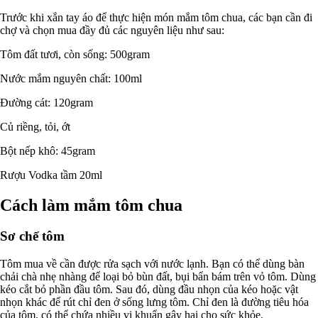
Trước khi xắn tay áo để thực hiện món mắm tôm chua, các bạn cần đi
chợ và chọn mua đầy đủ các nguyên liệu như sau:
Tôm đất tươi, còn sống: 500gram
Nước mắm nguyên chất: 100ml
Đường cát: 120gram
Củ riềng, tỏi, ớt
Bột nếp khô: 45gram
Rượu Vodka tầm 20ml
Cách làm mắm tôm chua
Sơ chế tôm
Tôm mua về cần được rửa sạch với nước lạnh. Bạn có thể dùng bàn
chải chà nhẹ nhàng để loại bỏ bùn đất, bụi bẩn bám trên vỏ tôm. Dùng
kéo cắt bỏ phần đầu tôm. Sau đó, dùng đầu nhọn của kéo hoặc vật
nhọn khác để rút chỉ đen ở sống lưng tôm. Chỉ đen là đường tiêu hóa
của tôm, có thể chứa nhiều vi khuẩn gây hại cho sức khỏe.