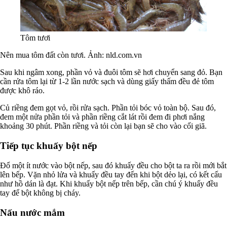
Tôm tươi
Nên mua tôm đất còn tươi. Ảnh: nld.com.vn
Sau khi ngâm xong, phần vỏ và đuôi tôm sẽ hơi chuyển sang đỏ. Bạn
cần rửa tôm lại từ 1-2 lần nước sạch và dùng giấy thấm đều đẻ tôm
được khô ráo.
Củ riềng đem gọt vỏ, rồi rửa sạch. Phần tỏi bóc vỏ toàn bộ. Sau đó,
đem một nửa phần tỏi và phần riềng cắt lát rồi đem đi phơi nắng
khoảng 30 phút. Phần riềng và tỏi còn lại bạn sẽ cho vào cối giã.
Tiếp tục khuấy bột nếp
Đổ một ít nước vào bột nếp, sau đó khuấy đều cho bột ta ra rồi mới bắt
lên bếp. Vặn nhỏ lửa và khuấy đều tay đến khi bột dẻo lại, có kết cấu
như hồ dán là đạt. Khi khuấy bột nếp trên bếp, cần chú ý khuấy đều
tay để bột không bị cháy.
Nấu nước mắm