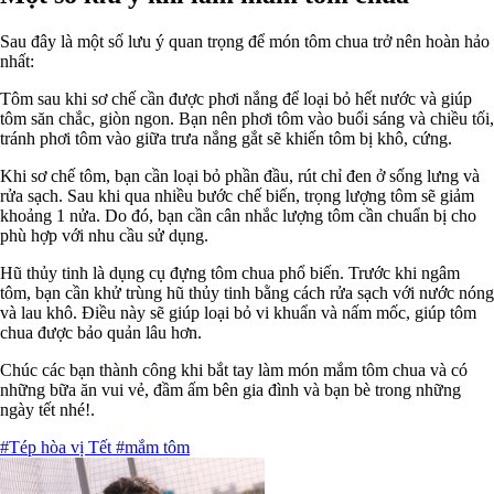
Sau đây là một số lưu ý quan trọng để món tôm chua trở nên hoàn hảo
nhất:
Tôm sau khi sơ chế cần được phơi nắng để loại bỏ hết nước và giúp
tôm săn chắc, giòn ngon. Bạn nên phơi tôm vào buổi sáng và chiều tối,
tránh phơi tôm vào giữa trưa nắng gắt sẽ khiến tôm bị khô, cứng.
Khi sơ chế tôm, bạn cần loại bỏ phần đầu, rút chỉ đen ở sống lưng và
rửa sạch. Sau khi qua nhiều bước chế biến, trọng lượng tôm sẽ giảm
khoảng 1 nửa. Do đó, bạn cần cân nhắc lượng tôm cần chuẩn bị cho
phù hợp với nhu cầu sử dụng.
Hũ thủy tinh là dụng cụ đựng tôm chua phổ biến. Trước khi ngâm
tôm, bạn cần khử trùng hũ thủy tinh bằng cách rửa sạch với nước nóng
và lau khô. Điều này sẽ giúp loại bỏ vi khuẩn và nấm mốc, giúp tôm
chua được bảo quản lâu hơn.
Chúc các bạn thành công khi bắt tay làm món mắm tôm chua và có
những bữa ăn vui vẻ, đầm ấm bên gia đình và bạn bè trong những
ngày tết nhé!.
#Tép hòa vị Tết
#mắm tôm