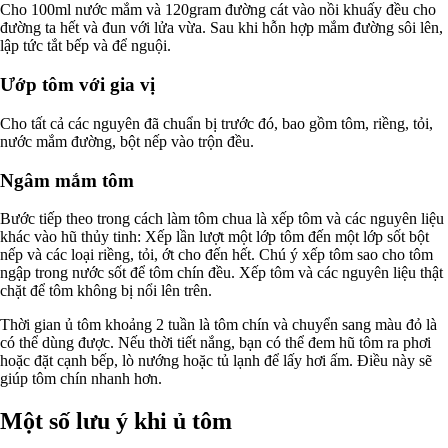
Cho 100ml nước mắm và 120gram đường cát vào nồi khuấy đều cho
đường ta hết và đun với lửa vừa. Sau khi hỗn hợp mắm đường sôi lên,
lập tức tắt bếp và để nguội.
Ướp tôm với gia vị
Cho tất cả các nguyên đã chuẩn bị trước đó, bao gồm tôm, riềng, tỏi,
nước mắm đường, bột nếp vào trộn đều.
Ngâm mắm tôm
Bước tiếp theo trong cách làm tôm chua là xếp tôm và các nguyên liệu
khác vào hũ thủy tinh: Xếp lần lượt một lớp tôm đến một lớp sốt bột
nếp và các loại riềng, tỏi, ớt cho đến hết. Chú ý xếp tôm sao cho tôm
ngập trong nước sốt để tôm chín đều. Xếp tôm và các nguyên liệu thật
chặt để tôm không bị nổi lên trên.
Thời gian ủ tôm khoảng 2 tuần là tôm chín và chuyển sang màu đỏ là
có thể dùng được. Nếu thời tiết nắng, bạn có thể đem hũ tôm ra phơi
hoặc đặt cạnh bếp, lò nướng hoặc tủ lạnh để lấy hơi ấm. Điều này sẽ
giúp tôm chín nhanh hơn.
Một số lưu ý khi ủ tôm