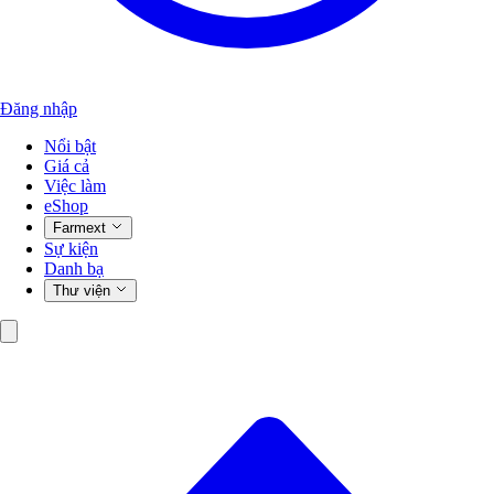
Đăng nhập
Nổi bật
Giá cả
Việc làm
eShop
Farmext
Sự kiện
Danh bạ
Thư viện