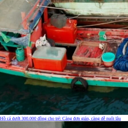
Hồ cá dưới 300.000 đồng cho trẻ: Càng đơn giản, càng dễ nuôi lâu