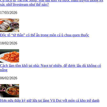
Cú hích từ TikTok Shop: Hải sản khô và nước mắm truyền thống lột
xác nhờ livestream như thế nào?
17/03/2026
Độc tố “tử thần” có thể ẩn trong món cá ủ chua quen thuộc
18/02/2026
Cách làm tôm khô tại nhà: Ngọt tự nhiên, để được lâu dù không có
nắng
06/02/2026
Hơn nửa thập kỷ giữ lửa tại làng Vũ Đại với món cá kho trứ danh