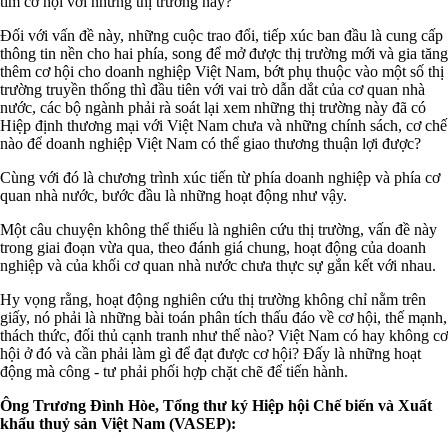
tìm cơ hội với những thị trường này?
Đối với vấn đề này, những cuộc trao đổi, tiếp xúc ban đầu là cung cấp
thông tin nền cho hai phía, song để mở được thị trường mới và gia tăng
thêm cơ hội cho doanh nghiệp Việt Nam, bớt phụ thuộc vào một số thị
trường truyền thống thì đầu tiên với vai trò dẫn dắt của cơ quan nhà
nước, các bộ ngành phải rà soát lại xem những thị trường này đã có
Hiệp định thương mại với Việt Nam chưa và những chính sách, cơ chế
nào để doanh nghiệp Việt Nam có thể giao thương thuận lợi được?
Cùng với đó là chương trình xúc tiến từ phía doanh nghiệp và phía cơ
quan nhà nước, bước đầu là những hoạt động như vậy.
Một câu chuyện không thể thiếu là nghiên cứu thị trường, vấn đề này
trong giai đoạn vừa qua, theo đánh giá chung, hoạt động của doanh
nghiệp và của khối cơ quan nhà nước chưa thực sự gắn kết với nhau.
Hy vọng rằng, hoạt động nghiên cứu thị trường không chỉ nằm trên
giấy, nó phải là những bài toán phân tích thấu đáo về cơ hội, thế mạnh,
thách thức, đối thủ cạnh tranh như thế nào? Việt Nam có hay không cơ
hội ở đó và cần phải làm gì để đạt được cơ hội? Đấy là những hoạt
động mà công - tư phải phối hợp chặt chẽ để tiến hành.
Ông Trương Đình Hòe, Tổng thư ký Hiệp hội Chế biến và Xuất
khẩu thuỷ sản Việt Nam (VASEP):