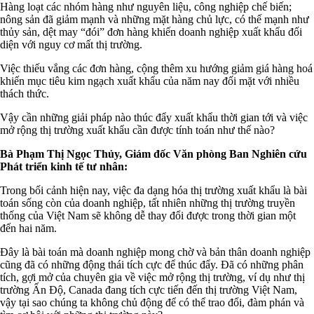
Hàng loạt các nhóm hàng như nguyên liệu, công nghiệp chế biến;
nông sản đã giảm mạnh và những mặt hàng chủ lực, có thế mạnh như
thủy sản, dệt may “đói” đơn hàng khiến doanh nghiệp xuất khẩu đối
diện với nguy cơ mất thị trường.
Việc thiếu vắng các đơn hàng, cộng thêm xu hướng giảm giá hàng hoá
khiến mục tiêu kim ngạch xuất khẩu của năm nay đối mặt với nhiều
thách thức.
Vậy cần những giải pháp nào thúc đẩy xuất khẩu thời gian tới và việc
mở rộng thị trường xuất khẩu cần được tính toán như thế nào?
Bà Phạm Thị Ngọc Thủy, Giám đốc Văn phòng Ban Nghiên cứu
Phát triển kinh tế tư nhân:
Trong bối cảnh hiện nay, việc đa dạng hóa thị trường xuất khẩu là bài
toán sống còn của doanh nghiệp, tất nhiên những thị trường truyền
thống của Việt Nam sẽ không dễ thay đổi được trong thời gian một
đến hai năm.
Đây là bài toán mà doanh nghiệp mong chờ và bản thân doanh nghiệp
cũng đã có những động thái tích cực để thúc đẩy. Đã có những phân
tích, gợi mở của chuyên gia về việc mở rộng thị trường, ví dụ như thị
trường Ấn Độ, Canada đang tích cực tiến đến thị trường Việt Nam,
vậy tại sao chúng ta không chủ động để có thể trao đổi, đàm phán và