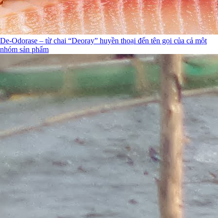
De-Odorase – từ chai “Deoray” huyền thoại đến tên gọi của cả một
nhóm sản phẩm