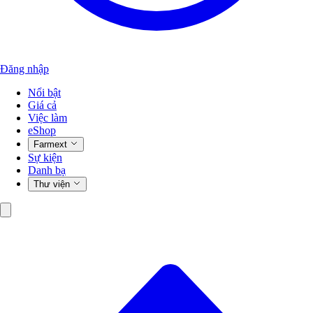
Đăng nhập
Nổi bật
Giá cả
Việc làm
eShop
Farmext
Sự kiện
Danh bạ
Thư viện