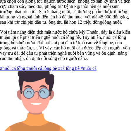
lựa chọn con giống tốt, nguồn nước sạch, không có sán ký sinh và tích
cực chăm sóc, theo dõi, phòng trừ bệnh kịp thời nên cá nuôi sinh
trường phát triển tốt. Sau 5 tháng nuôi, cá thương phẩm được thương
lái trong và ngoài tỉnh đến tận hồ để thu mua, với giá 45.000 đồng/kg,
sau khi trừ chi phí đầu tư, ông thu lãi hơn 12 triệu đồng/lồng nuôi.
Với tiềm năng diện tích mặt nước hồ chứa Mỹ Thuận, đây là điều kiện
thuận lợi để phát triển nghề nuôi cá lồng bè. Tuy nhiên, nuôi cá lồng
trong hồ chứa nước đòi hỏi chi phí đầu tư khá cao về lồng bè, con
giống và thức ăn,…. Vì vậy, các hộ nuôi cần được tiếp cận nguồn vốn
vay ưu đãi để đầu tư phát triển nghề nuôi bền vững và ổn định, nâng
cao thu nhập, ổn định đời sống cho người dân./.
#nuôi cá lồng
#nuôi cá lồng bè
#cá lồng bè
#nuôi cá