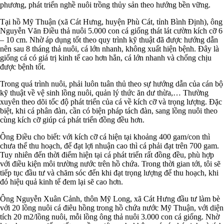
phương, phát triển nghề nuôi trồng thủy sản theo hướng bền vững.
Tại hồ Mỹ Thuận (xã Cát Hưng, huyện Phù Cát, tỉnh Bình Định), ông
Nguyễn Văn Điều thả nuôi 5.000 con cá giống thát lát cườm kích cỡ 6
– 10 cm. Nhờ áp dụng tốt theo quy trình kỹ thuật đã được hướng dẫn
nên sau 8 tháng thả nuôi, cá lớn nhanh, không xuất hiện bệnh. Đây là
giống cá có giá trị kinh tế cao hơn hẳn, cá lớn nhanh và chống chịu
được bệnh tốt.
Trong quá trình nuôi, phải luôn tuân thủ theo sự hướng dẫn của cán bộ
kỹ thuật về vệ sinh lồng nuôi, quản lý thức ăn dư thừa,… Thường
xuyên theo dõi tốc độ phát triển của cá về kích cỡ và trọng lượng. Đặc
biệt, khi cá phân đàn, cần có biện pháp tách đàn, sang lồng nuôi theo
cùng kích cỡ giúp cá phát triển đồng đều hơn.
Ông Điều cho biết: với kích cỡ cá hiện tại khoảng 400 gam/con thì
chưa thể thu hoạch, để đạt lợi nhuận cao thì cá phải đạt trên 700 gam.
Tuy nhiên đến thời điểm hiện tại cá phát triển rất đồng đều, phù hợp
với điều kiện môi trường nước trên hồ chứa. Trong thời gian tới, tôi sẽ
tiếp tục đầu tư và chăm sóc đến khi đạt trọng lượng để thu hoạch, khi
đó hiệu quả kinh tế đem lại sẽ cao hơn.
Ông Nguyễn Xuân Cảnh, thôn Mỹ Long, xã Cát Hưng đầu tư làm bè
với 20 lồng nuôi cá điêu hồng trong hồ chứa nước Mỹ Thuận, với diện
tích 20 m2/lồng nuôi, mỗi lồng ông thả nuôi 3.000 con cá giống. Nhờ