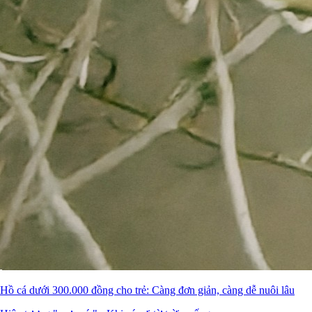
Hồ cá dưới 300.000 đồng cho trẻ: Càng đơn giản, càng dễ nuôi lâu