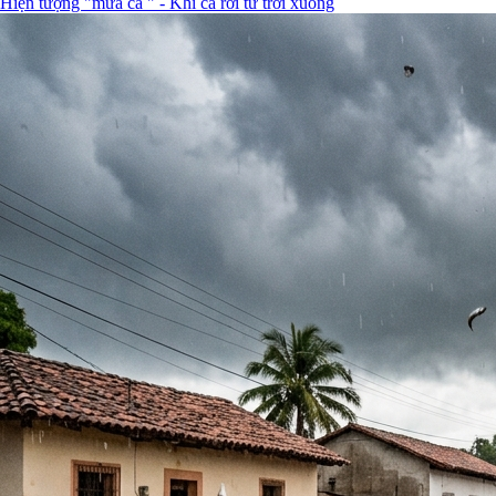
Hiện tượng "mưa cá " - Khi cá rơi từ trời xuống