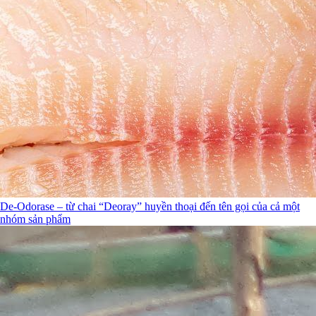
De-Odorase – từ chai “Deoray” huyền thoại đến tên gọi của cả một
nhóm sản phẩm