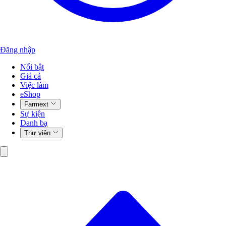
Đăng nhập
Nổi bật
Giá cả
Việc làm
eShop
Farmext
Sự kiện
Danh bạ
Thư viện