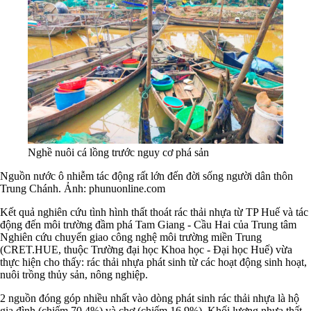
Nghề nuôi cá lồng trước nguy cơ phá sản
Nguồn nước ô nhiễm tác động rất lớn đến đời sống người dân thôn
Trung Chánh. Ảnh: phunuonline.com
Kết quả nghiên cứu tình hình thất thoát rác thải nhựa từ TP Huế và tác
động đến môi trường đầm phá Tam Giang - Cầu Hai của Trung tâm
Nghiên cứu chuyển giao công nghệ môi trường miền Trung
(CRET.HUE, thuộc Trường đại học Khoa học - Đại học Huế) vừa
thực hiện cho thấy: rác thải nhựa phát sinh từ các hoạt động sinh hoạt,
nuôi trồng thủy sản, nông nghiệp.
2 nguồn đóng góp nhiều nhất vào dòng phát sinh rác thải nhựa là hộ
gia đình (chiếm 70,4%) và chợ (chiếm 16,9%). Khối lượng nhựa thất