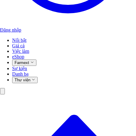
Đăng nhập
Nổi bật
Giá cả
Việc làm
eShop
Farmext
Sự kiện
Danh bạ
Thư viện