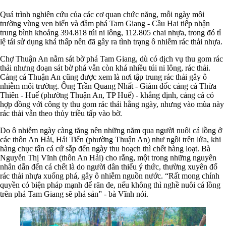
Quá trình nghiên cứu của các cơ quan chức năng, mỗi ngày môi
trường vùng ven biển và đầm phá Tam Giang - Cầu Hai tiếp nhận
trung bình khoảng 394.818 túi ni lông, 112.805 chai nhựa, trong đó tỉ
lệ tái sử dụng khá thấp nên đã gây ra tình trạng ô nhiễm rác thải nhựa.
Chợ Thuận An nằm sát bờ phá Tam Giang, dù có dịch vụ thu gom rác
thải nhưng đoạn sát bờ phá vẫn còn khá nhiều túi ni lông, rác thải.
Cảng cá Thuận An cũng được xem là nơi tập trung rác thải gây ô
nhiễm môi trường. Ông Trần Quang Nhất - Giám đốc cảng cá Thừa
Thiên - Huế (phường Thuận An, TP Huế) - khẳng định, cảng cá có
hợp đồng với công ty thu gom rác thải hằng ngày, nhưng vào mùa này
rác thải vẫn theo thủy triều tấp vào bờ.
Do ô nhiễm ngày càng tăng nên những năm qua người nuôi cá lồng ở
các thôn An Hải, Hải Tiến (phường Thuận An) như ngồi trên lửa, khi
hàng chục tấn cá cứ sắp đến ngày thu hoạch thì chết hàng loạt. Bà
Nguyễn Thị Vĩnh (thôn An Hải) cho rằng, một trong những nguyên
nhân dẫn đến cá chết là do người dân thiếu ý thức, thường xuyên đổ
rác thải nhựa xuống phá, gây ô nhiễm nguồn nước. “Rất mong chính
quyền có biện pháp mạnh để răn đe, nếu không thì nghề nuôi cá lồng
trên phá Tam Giang sẽ phá sản” - bà Vĩnh nói.