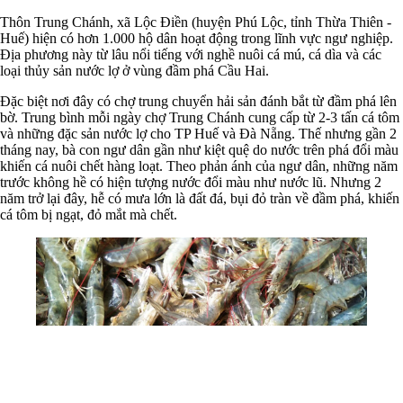
Thôn Trung Chánh, xã Lộc Điền (huyện Phú Lộc, tỉnh Thừa Thiên -
Huế) hiện có hơn 1.000 hộ dân hoạt động trong lĩnh vực ngư nghiệp.
Địa phương này từ lâu nổi tiếng với nghề nuôi cá mú, cá dìa và các
loại thủy sản nước lợ ở vùng đầm phá Cầu Hai.
Đặc biệt nơi đây có chợ trung chuyển hải sản đánh bắt từ đầm phá lên
bờ. Trung bình mỗi ngày chợ Trung Chánh cung cấp từ 2-3 tấn cá tôm
và những đặc sản nước lợ cho TP Huế và Đà Nẵng. Thế nhưng gần 2
tháng nay, bà con ngư dân gần như kiệt quệ do nước trên phá đổi màu
khiến cá nuôi chết hàng loạt. Theo phản ánh của ngư dân, những năm
trước không hề có hiện tượng nước đổi màu như nước lũ. Nhưng 2
năm trở lại đây, hễ có mưa lớn là đất đá, bụi đỏ tràn về đầm phá, khiến
cá tôm bị ngạt, đỏ mắt mà chết.