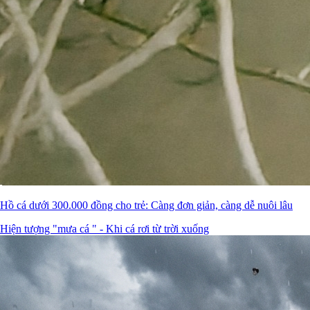
Hồ cá dưới 300.000 đồng cho trẻ: Càng đơn giản, càng dễ nuôi lâu
Hiện tượng "mưa cá " - Khi cá rơi từ trời xuống