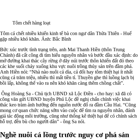
Tôm chết hàng loạt
Tôm cá chết nhiều khiến kinh tế bà con ngư dân Thừa Thiên - Huế
gặp nhiều khó khăn. Ảnh: Bắc Bình
Bức xúc trước tình trạng trên, anh Mai Thanh Hiền (thôn Trung
Chánh) đã cất công đi tìm hiểu nguyên nhân và bước đầu xác định: do
mở đường khai thác cây rừng ở dãy núi trước thôn khiến đất đỏ theo
các khe suối chảy xuống khu vực nuôi trồng thủy sản trên đầm phá.
Anh Hiền nói: “Nhà nào nuôi cá dìa, cá đối hay tôm thiệt hại ít nhất
cũng cả trăm triệu, nhiều thì mất tiền tỉ. Thuyền ghe thì luồng lạch bị
bồi lấp, không thể vào ra nên khó khăn càng thêm chồng chất”.
Ông Hoàng Sa - Chủ tịch UBND xã Lộc Điền - cho hay: xã đã có
công văn gửi UBND huyện Phú Lộc đề nghị chấn chỉnh việc khai
thác keo tràm ảnh hưởng đến nguồn nước đổ ra đầm Cầu Hai. “Cũng
mong cơ quan chức năng sớm vào cuộc để tìm ra nguyên nhân, đánh
giá tác động môi trường, cũng như thống kê thiệt hại để có chính sách
hỗ trợ, đền bù cho người dân” - ông Sa nói.
Nghề nuôi cá lồng trước nguy cơ phá sản