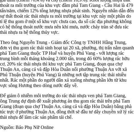
thoát ra môi trường của khu vực đầm phá Tam Giang - Cầu Hai là 479
tấn/năm, chiếm 12% tổng lượng nhựa phát sinh. Nguyên nhân dẫn đến
sự thất thoát rác thải nhựa ra môi trường tại khu vực này một phần do
tỉ lệ thu gom ở một số khu vực chưa cao, đa số các địa phương không
có hệ thống thoát nước mưa nên khi mưa, nước chảy tràn sẽ đưa rác
thải nhựa ra hệ thống thủy vực.
Theo ông Nguyễn Trung - Giám đốc Công ty TNHH Hằng Trung,
đơn vị thu gom rác thải sinh hoạt tại 20 xã, phường, thị trấn nằm quanh
phá Tam Giang thuộc TP Huế và huyện Phú Vang - với lượng rác
trung bình mỗi tháng khoảng 2.000 tấn, trong đó 60% lượng rác hữu
cơ, 20% rác thải nhựa thì khu vực phá Tam Giang, đoạn qua chợ
Thuận An, cảng cá và đập Hòa Duân nối phường Thuận An với xã
Phú Thuận (huyện Phú Vang) là những nơi tập trung rác thải nhiều
nhất. Rác một phần do người dân xả xuống nhưng phần lớn từ khu
vực sông Hương theo dòng nước đẩy về.
Để giảm ô nhiễm môi trường do rác thải nhựa ven phá Tam Giang,
ông Trung dự định đề xuất phương án thu gom rác thải trên phá Tam
Giang (đoạn qua chợ Thuận An, cảng cá và đập Hòa Duân) bằng phà
túc trực ở phường Thuận An, đồng thời sẽ đầu tư dây chuyền xử lý rác
thải nhựa để làm các sản phẩm tái chế.
Nguồn: Báo Phụ Nữ Online