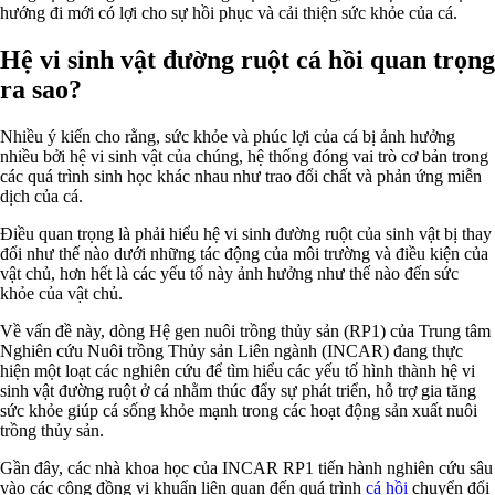
hướng đi mới có lợi cho sự hồi phục và cải thiện sức khỏe của cá.
Hệ vi sinh vật đường ruột cá hồi quan trọng
ra sao?
Nhiều ý kiến cho rằng, sức khỏe và phúc lợi của cá bị ảnh hưởng
nhiều bởi hệ vi sinh vật của chúng, hệ thống đóng vai trò cơ bản trong
các quá trình sinh học khác nhau như trao đổi chất và phản ứng miễn
dịch của cá.
Điều quan trọng là phải hiểu hệ vi sinh đường ruột của sinh vật bị thay
đổi như thế nào dưới những tác động của môi trường và điều kiện của
vật chủ, hơn hết là các yếu tố này ảnh hưởng như thế nào đến sức
khỏe của vật chủ.
Về vấn đề này, dòng Hệ gen nuôi trồng thủy sản (RP1) của Trung tâm
Nghiên cứu Nuôi trồng Thủy sản Liên ngành (INCAR) đang thực
hiện một loạt các nghiên cứu để tìm hiểu các yếu tố hình thành hệ vi
sinh vật đường ruột ở cá nhằm thúc đẩy sự phát triển, hỗ trợ gia tăng
sức khỏe giúp cá sống khỏe mạnh trong các hoạt động sản xuất nuôi
trồng thủy sản.
Gần đây, các nhà khoa học của INCAR RP1 tiến hành nghiên cứu sâu
vào các cộng đồng vi khuẩn liên quan đến quá trình
cá hồi
chuyển đổi