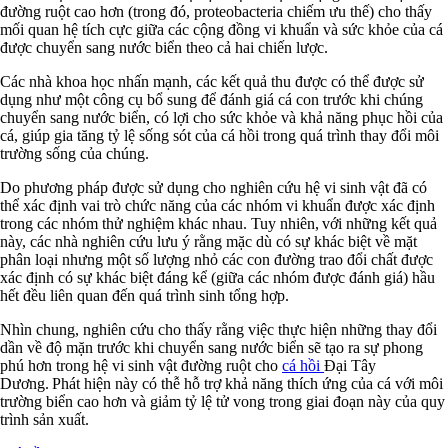
đường ruột cao hơn (trong đó, proteobacteria chiếm ưu thế) cho thấy
mối quan hệ tích cực giữa các cộng đồng vi khuẩn và sức khỏe của cá
được chuyển sang nước biển theo cả hai chiến lược.
Các nhà khoa học nhấn mạnh, các kết quả thu được có thể được sử
dụng như một công cụ bổ sung để đánh giá cá con trước khi chúng
chuyển sang nước biển, có lợi cho sức khỏe và khả năng phục hồi của
cá, giúp gia tăng tỷ lệ sống sót của cá hồi trong quá trình thay đổi môi
trường sống của chúng.
Do phương pháp được sử dụng cho nghiên cứu hệ vi sinh vật đã có
thể xác định vai trò chức năng của các nhóm vi khuẩn được xác định
trong các nhóm thử nghiệm khác nhau. Tuy nhiên, với những kết quả
này, các nhà nghiên cứu lưu ý rằng mặc dù có sự khác biệt về mặt
phân loại nhưng một số lượng nhỏ các con đường trao đổi chất được
xác định có sự khác biệt đáng kể (giữa các nhóm được đánh giá) hầu
hết đều liên quan đến quá trình sinh tổng hợp.
Nhìn chung, nghiên cứu cho thấy rằng việc thực hiện những thay đổi
dần về độ mặn trước khi chuyển sang nước biển sẽ tạo ra sự phong
phú hơn trong hệ vi sinh vật đường ruột cho
cá hồi
Đại Tây
Dương. Phát hiện này có thễ hỗ trợ khả năng thích ứng của cá với môi
trường biển cao hơn và giảm tỷ lệ tử vong trong giai đoạn này của quy
trình sản xuất.