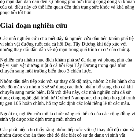
độ mặn dần dần dẫn đến sự phong phú hơn trong cộng đồng vi khuẩn
của cá, điều này có thể liên quan đến tình trạng sức khỏe và khả năng
phục hồi tốt hơn
Giai đoạn nghiên cứu
Các nhà nghiên cứu cho biết đây là nghiên cứu đầu tiên khám phá hệ
vi sinh vật đường ruột của cá hồi Đại Tây Dương khi tiếp xúc với
những thay đổi dần dần về độ mặn trong quá trình di cư của chúng.
Nghiên cứu nhằm mục đích khám phá sự đa dạng và phong phú của
hệ vi sinh vật đường ruột ở cá hồi Đại Tây Dương trong quá trình
chuyển sang môi trường biển theo 3 chiến lược.
Nhóm đầu tiên tiếp xúc với sự thay đổi độ mặn, nhóm 2 tiến hành cho
sốc độ mặn và nhóm 3 sẽ sử dụng các thực phẩm bổ sung cho cá khi
chuyển sang nước biển. Đối với điều này, các nhà nghiên cứu đã sử
dụng công nghệ giải trình tự Oxford Nanopore, cho phép họ giải trình
tự gen 16S hoàn chỉnh, hỗ trợ xác định các loài riêng lẻ từ các mẫu.
Ngoài ra, nghiên cứu mô tả chức năng có thể có của các cộng đồng vi
sinh vật được xác định trong mỗi nhóm cá.
Các phát hiện cho thấy rằng nhóm tiếp xúc với sự thay đổi độ mặn và
nhóm được cho ăn theo chế độ đặc biệt có sự đa dạng vi sinh vật