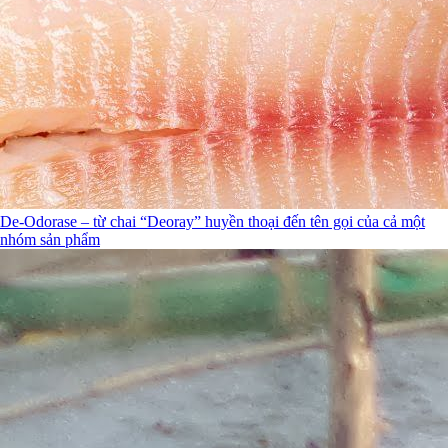
De-Odorase – từ chai “Deoray” huyền thoại đến tên gọi của cả một
nhóm sản phẩm