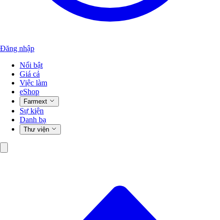
Đăng nhập
Nổi bật
Giá cả
Việc làm
eShop
Farmext
Sự kiện
Danh bạ
Thư viện