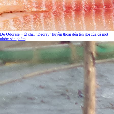
De-Odorase – từ chai “Deoray” huyền thoại đến tên gọi của cả một
nhóm sản phẩm