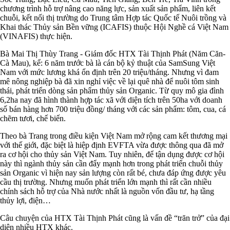
chương trình hỗ trợ nâng cao năng lực, sản xuất sản phẩm, liên kết
chuỗi, kết nối thị trường do Trung tâm Hợp tác Quốc tế Nuôi trồng và
Khai thác Thủy sản Bền vững (ICAFIS) thuộc Hội Nghề cá Việt Nam
(VINAFIS) thực hiện.
Bà Mai Thị Thùy Trang - Giám đốc HTX Tài Thịnh Phát (Năm Căn-
Cà Mau), kể: 6 năm trước bà là cán bộ kỷ thuật của SamSung Việt
Nam với mức lương khá ổn định trên 20 triệu/tháng. Nhưng vì đam
mê nông nghiệp bà đã xin nghỉ việc về lại quê nhà để nuôi tôm sinh
thái, phát triển dòng sản phẩm thủy sản Organic. Từ quy mô gia đình
6,2ha nay đã hình thành hợp tác xã với diện tích trên 50ha với doanh
số bán hàng hơn 700 triệu đồng/ tháng với các sản phẩm: tôm, cua, cá
chẽm tươi, chế biến.
Theo bà Trang trong điều kiện Việt Nam mở rộng cam kết thương mại
với thế giới, đặc biệt là hiệp định EVFTA vừa được thông qua đã mở
ra cơ hội cho thủy sản Việt Nam. Tuy nhiên, để tận dụng được cơ hội
này thì ngành thủy sản cần đẩy mạnh hơn trong phát triển chuỗi thủy
sản Organic vì hiện nay sản lượng còn rất bé, chưa đáp ứng được yêu
cầu thị trường. Nhưng muốn phát triển lớn mạnh thì rất cần nhiều
chính sách hỗ trợ của Nhà nước nhất là nguồn vốn đầu tư, hạ tầng
thủy lợi, điện…
Câu chuyện của HTX Tài Thịnh Phát cũng là vấn đề “trăn trở” của đại
diện nhiều HTX khác.