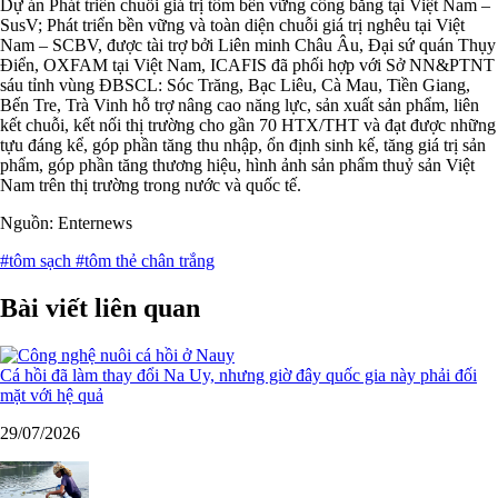
Dự án Phát triển chuỗi giá trị tôm bền vững công bằng tại Việt Nam –
SusV; Phát triển bền vững và toàn diện chuỗi giá trị nghêu tại Việt
Nam – SCBV, được tài trợ bởi Liên minh Châu Âu, Đại sứ quán Thụy
Điển, OXFAM tại Việt Nam, ICAFIS đã phối hợp với Sở NN&PTNT
sáu tỉnh vùng ĐBSCL: Sóc Trăng, Bạc Liêu, Cà Mau, Tiền Giang,
Bến Tre, Trà Vinh hỗ trợ nâng cao năng lực, sản xuất sản phẩm, liên
kết chuỗi, kết nối thị trường cho gần 70 HTX/THT và đạt được những
tựu đáng kể, góp phần tăng thu nhập, ổn định sinh kế, tăng giá trị sản
phẩm, góp phần tăng thương hiệu, hình ảnh sản phẩm thuỷ sản Việt
Nam trên thị trường trong nước và quốc tế.
Nguồn: Enternews
#tôm sạch
#tôm thẻ chân trắng
Bài viết liên quan
Cá hồi đã làm thay đổi Na Uy, nhưng giờ đây quốc gia này phải đối
mặt với hệ quả
29/07/2026