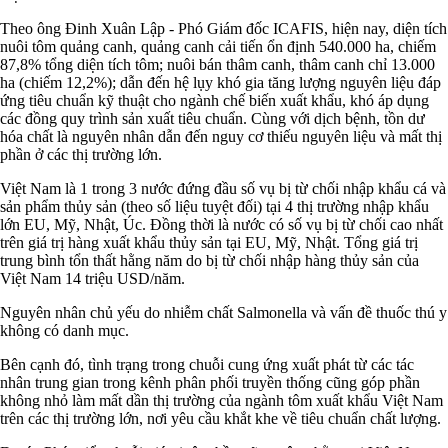
Theo ông Đinh Xuân Lập - Phó Giám đốc ICAFIS, hiện nay, diện tích
nuôi tôm quảng canh, quảng canh cải tiến ổn định 540.000 ha, chiếm
87,8% tổng diện tích tôm; nuôi bán thâm canh, thâm canh chỉ 13.000
ha (chiếm 12,2%); dẫn đến hệ lụy khó gia tăng lượng nguyên liệu đáp
ứng tiêu chuẩn kỹ thuật cho ngành chế biến xuất khẩu, khó áp dụng
các đồng quy trình sản xuất tiêu chuẩn. Cùng với dịch bệnh, tồn dư
hóa chất là nguyên nhân dẫn đến nguy cơ thiếu nguyên liệu và mất thị
phần ở các thị trường lớn.
Việt Nam là 1 trong 3 nước đứng đầu số vụ bị từ chối nhập khẩu cá và
sản phẩm thủy sản (theo số liệu tuyệt đối) tại 4 thị trường nhập khẩu
lớn EU, Mỹ, Nhật, Úc. Đồng thời là nước có số vụ bị từ chối cao nhất
trên giá trị hàng xuất khẩu thủy sản tại EU, Mỹ, Nhật. Tổng giá trị
trung bình tổn thất hằng năm do bị từ chối nhập hàng thủy sản của
Việt Nam 14 triệu USD/năm.
Nguyên nhân chủ yếu do nhiễm chất Salmonella và vấn đề thuốc thú y
không có danh mục.
Bên cạnh đó, tình trạng trong chuỗi cung ứng xuất phát từ các tác
nhân trung gian trong kênh phân phối truyền thống cũng góp phần
không nhỏ làm mất dần thị trường của ngành tôm xuất khẩu Việt Nam
trên các thị trường lớn, nơi yêu cầu khắt khe về tiêu chuẩn chất lượng.