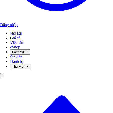
Đăng nhập
Nổi bật
Giá cả
Việc làm
eShop
Farmext
Sự kiện
Danh bạ
Thư viện