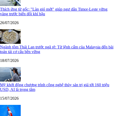
Thích ứng từ gốc: "Làn gió mới" giúp ngư dân Timor-Leste vững
vàng trước biến đổi khí hậu
26/07/2026
Ngành tôm Thái Lan trước ngã rẽ: Từ lệnh cấm của Malaysia đến bài
toán tái cơ cấu bền vững
18/07/2026
Mỹ khởi động chương trình công nghệ thủy sản trị giá tới 160 triệu
USD, AI là trọng tâm
15/07/2026