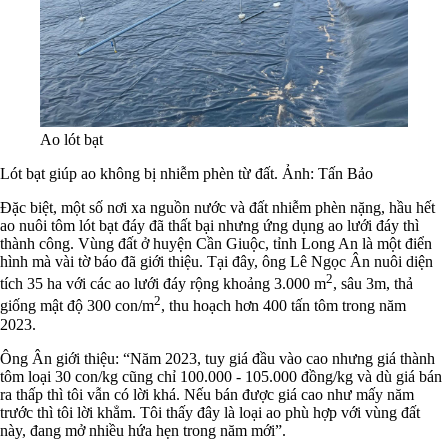
Ao lót bạt
Lót bạt giúp ao không bị nhiễm phèn từ đất. Ảnh: Tấn Bảo
Đặc biệt, một số nơi xa nguồn nước và đất nhiễm phèn nặng, hầu hết
ao nuôi tôm lót bạt đáy đã thất bại nhưng ứng dụng ao lưới đáy thì
thành công. Vùng đất ở huyện Cần Giuộc, tỉnh Long An là một điển
hình mà vài tờ báo đã giới thiệu. Tại đây, ông Lê Ngọc Ân nuôi diện
2
tích 35 ha với các ao lưới đáy rộng khoảng 3.000 m
, sâu 3m, thả
2
giống mật độ 300 con/m
, thu hoạch hơn 400 tấn tôm trong năm
2023.
Ông Ân giới thiệu: “Năm 2023, tuy giá đầu vào cao nhưng giá thành
tôm loại 30 con/kg cũng chỉ 100.000 - 105.000 đồng/kg và dù giá bán
ra thấp thì tôi vẫn có lời khá. Nếu bán được giá cao như mấy năm
trước thì tôi lời khẳm. Tôi thấy đây là loại ao phù hợp với vùng đất
này, đang mở nhiều hứa hẹn trong năm mới”.