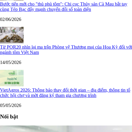
Bước tiến mới cho "thủ phủ tôm": Chi cục Thủy sản Cà Mau bắt tay
cùng Tép Bạc đẩy mạnh chuyển đổi số toàn diện
02/06/2026
Từ POR20 nhìn lại ma trận Phòng vệ Thương mại của Hoa Kỳ đối với
ngành tôm Việt Nam
14/05/2026
VietAgros 2026: Thông báo thay đổi thời gian – địa điểm, thông tin tổ
chức hội chợ và mời đăng ký tham gia chương trình
05/05/2026
Nổi bật