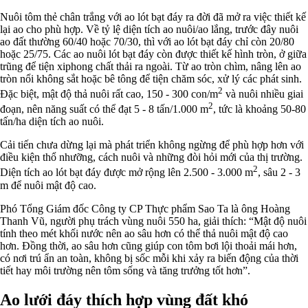
Nuôi tôm thẻ chân trắng với ao lót bạt đáy ra đời đã mở ra việc thiết kế
lại ao cho phù hợp. Về tỷ lệ diện tích ao nuôi/ao lắng, trước đây nuôi
ao đất thường 60/40 hoặc 70/30, thì với ao lót bạt đáy chỉ còn 20/80
hoặc 25/75. Các ao nuôi lót bạt đáy còn được thiết kế hình tròn, ở giữa
trũng để tiện xiphong chất thải ra ngoài. Từ ao tròn chìm, nâng lên ao
tròn nổi không sắt hoặc bê tông để tiện chăm sóc, xử lý các phát sinh.
2
Đặc biệt, mật độ thả nuôi rất cao, 150 - 300 con/m
và nuôi nhiều giai
2
đoạn, nên năng suất có thể đạt 5 - 8 tấn/1.000 m
, tức là khoảng 50-80
tấn/ha diện tích ao nuôi.
Cải tiến chưa dừng lại mà phát triển không ngừng để phù hợp hơn với
điều kiện thổ nhưỡng, cách nuôi và những đòi hỏi mới của thị trường.
2
Diện tích ao lót bạt đáy được mở rộng lên 2.500 - 3.000 m
, sâu 2 - 3
m để nuôi mật độ cao.
Phó Tổng Giám đốc Công ty CP Thực phẩm Sao Ta là ông Hoàng
Thanh Vũ, người phụ trách vùng nuôi 550 ha, giải thích: “Mật độ nuôi
tính theo mét khối nước nên ao sâu hơn có thể thả nuôi mật độ cao
hơn. Đồng thời, ao sâu hơn cũng giúp con tôm bơi lội thoải mái hơn,
có nơi trú ẩn an toàn, không bị sốc mỗi khi xảy ra biến động của thời
tiết hay môi trường nên tôm sống và tăng trưởng tốt hơn”.
Ao lưới đáy thích hợp vùng đất khó