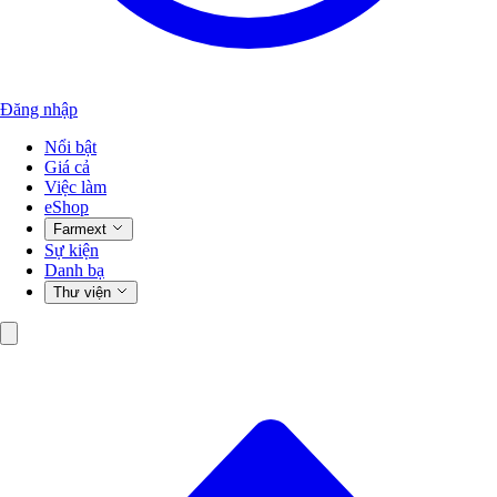
Đăng nhập
Nổi bật
Giá cả
Việc làm
eShop
Farmext
Sự kiện
Danh bạ
Thư viện