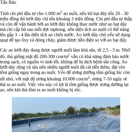
Tấn Bảo
2
Tính chi phí đầu tư cho 1.000 m
ao nuôi, nếu lót bạt đáy tốn 20 - 30
triệu đồng thì lưới đáy chỉ tốn khoảng 3 triệu đồng. Chi phí đầu tư thấp
và còn dễ vận hành bởi ao lưới đáy không thay nước như ao bạt đáy
mà chỉ cấp bù sau mỗi đợt xiphong, nên diện tích ao nuôi có thể nâng
lên gấp 3 - 4 lần diện tích ao chứa nước. Ao lưới đáy chủ yếu sử dụng
quạt để tạo ôxy và dòng chảy, giảm được tiền điện so với ao bạt đáy.
Các ao lưới đáy đang được người nuôi làm khá sâu, từ 2,5 - 3 m. Nhờ
2
đó, thả giống mật độ 200-300 con/m
vẫn có khả năng đảm bảo nước
trong sạch, có nguồn vi sinh tốt, không để bị dịch bệnh tấn công. Ao
lưới đáy rộng và sâu nên nhiều người nuôi đã cải tiến thêm, đặt vèo
tôm giống ngay trong ao nuôi. Vèo để ương dưỡng tôm giống lúc còn
2
rất nhỏ, với mật độ ương khoảng 10.000 con/m
, ương 7-10 ngày sẽ
thả ra ao nuôi. Việc vèo này có lợi là tôm giống được ương dưỡng tại
ao, nên khi thả tôm ra ao nuôi không bị sốc.