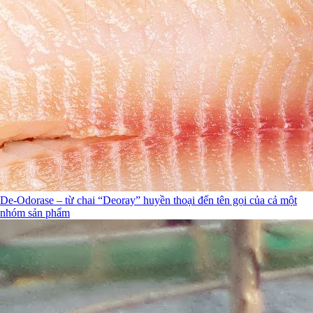
De-Odorase – từ chai “Deoray” huyền thoại đến tên gọi của cả một
nhóm sản phẩm