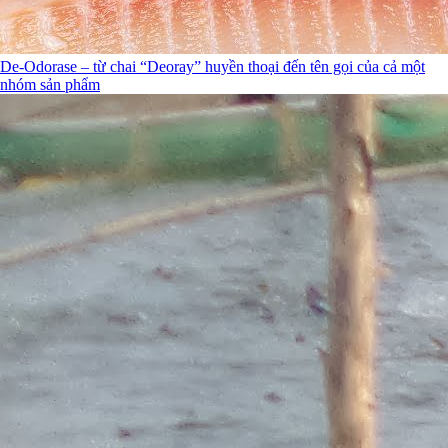
De-Odorase – từ chai “Deoray” huyền thoại đến tên gọi của cả một
nhóm sản phẩm