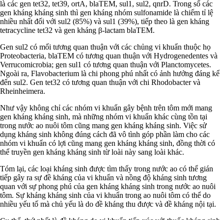
là các gen tet32, tet39, ortA, blaTEM, sul1, sul2, qnrD. Trong số các
gen kháng kháng sinh thì gen kháng nhóm sulfonamide là chiếm tỉ lệ
nhiều nhất đối với sul2 (85%) và sul1 (39%), tiếp theo là gen kháng
tetracycline tet32 và gen kháng β-lactam blaTEM.
Gen sul2 có mối tương quan thuận với các chủng vi khuẩn thuộc họ
Proteobacteria, blaTEM có tương quan thuận với Hydrogenedentes và
Verrucomicrobia; gen sul1 có tương quan thuận với Planctomycetes.
Ngoài ra, Flavobacterium là chi phong phú nhất có ảnh hưởng đáng kể
đến sul2. Gen tet32 có tương quan thuận với chi Rhodobacter và
Rheinheimera.
Như vậy không chỉ các nhóm vi khuẩn gây bệnh trên tôm mới mang
gen kháng kháng sinh, mà những nhóm vi khuẩn khác cùng tồn tại
trong nước ao nuôi tôm cũng mang gen kháng kháng sinh. Việc sử
dụng kháng sinh không đúng cách đã vô tình góp phần làm cho các
nhóm vi khuẩn có lợi cũng mang gen kháng kháng sinh, đồng thời có
thể truyền gen kháng kháng sinh từ loài này sang loài khác.
Tóm lại, các loại kháng sinh được tìm thấy trong nước ao có thể gián
tiếp gây ra sự đề kháng của vi khuẩn và nồng độ kháng sinh tương
quan với sự phong phú của gen kháng kháng sinh trong nước ao nuôi
tôm. Sự kháng kháng sinh của vi khuẩn trong ao nuôi tôm có thể do
nhiều yếu tố mà chủ yếu là do đề kháng thu được và đề kháng nội tại.