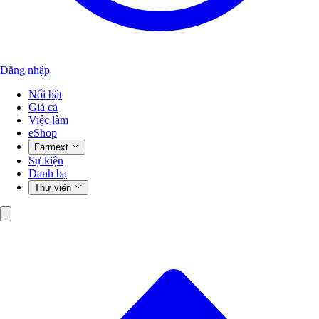
Đăng nhập
Nổi bật
Giá cả
Việc làm
eShop
Farmext
Sự kiện
Danh bạ
Thư viện