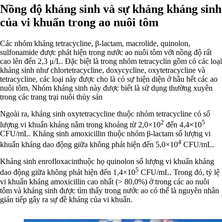
Nồng độ kháng sinh và sự kháng kháng sinh
của vi khuẩn trong ao nuôi tôm
Các nhóm kháng tetracycline, β-lactam, macrolide, quinolon,
sulfonamide được phát hiện trong nước ao nuôi tôm với nồng độ rất
cao lên đến 2,3 μ/L. Đặc biệt là trong nhóm tetracyclin gồm có các loại
kháng sinh như chlortetracycline, doxycycline, oxytetracycline và
tetracycline, các loại này được cho là có sự hiện diện ở hầu hết các ao
nuôi tôm. Nhóm kháng sinh này được biết là sử dụng thường xuyên
trong các trang trại nuôi thủy sản
Ngoài ra, kháng sinh oxytetracycline thuộc nhóm tetracycline có số
2
5
lượng vi khuẩn kháng nằm trong khoảng từ 2,0×10
đến 4,4×10
CFU/mL. Kháng sinh amoxicillin thuộc nhóm β-lactam số lượng vi
4
khuẩn kháng dao động giữa không phát hiện đến 5,0×10
CFU/mL.
Kháng sinh enrofloxacinthuộc họ quinolon số lượng vi khuẩn kháng
5
dao động giữa không phát hiện đến 1,4×10
CFU/mL. Trong đó, tỷ lệ
vi khuẩn kháng amoxicillin cao nhất (> 80,0%) ở trong các ao nuôi
tôm và kháng sinh được tìm thấy trong nước ao có thể là nguyên nhân
gián tiếp gây ra sự đề kháng của vi khuẩn.