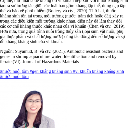
Cụ thể, thứ nhất là đề kháng do vi khuẩn tiếp xúc với thuốc kháng sinh
tạo ra sự tương tác giữa các loài bao gồm kháng tập thể, dung nạp tập
thể và bảo vệ phơi nhiễm (Bottery và ctv., 2020). Thứ hai, thuốc
kháng sinh tồn tại trong môi trường (nước, trầm tích hoặc đất) xảy ra
trong các điều kiện môi trường khác nhau, điều này đã làm thay đổi
các cơ chế kháng thuốc khác nhau của vi khuẩn (Chen và ctv., 2019).
Hơn nữa, trong
quá trình nuôi trồng thủy sản (loại sinh vật nuôi, phụ
gia thực phẩm và chất lượng nước) cũng tác động đến số lượng và sự
đề kháng kháng sinh của vi khuẩn.
Nguồn: Suyamud, B. và ctv. (2021). Antibiotic resistant bacteria and
genes in shrimp aquaculture water: Identification and removal by
ferrate (VI). Journal of Hazardous Materials
#nước nuôi tôm
#gen kháng kháng sinh
#vi khuẩn kháng kháng sinh
#nước nuôi tôm