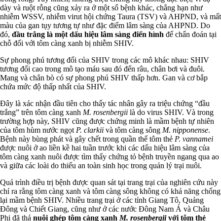
dày và ruột rỗng cũng xảy ra ở một số bệnh khác, chẳng hạn như
nhiễm WSSV, nhiễm virut hội chứng Taura (TSV) và AHPND, và mất
màu của gan tụy tương tự như đặc điểm lâm sàng của AHPND. Do
đó,
đầu trắng là một dấu hiệu lâm sàng điển hình
để chẩn đoán tại
chỗ đối với tôm càng xanh bị nhiễm SHIV.
Sự phong phú tương đối của SHIV trong các mô khác nhau: SHIV
tương đối cao trong mô tạo máu sau đó đến râu, chân bơi và đuôi.
Mang và chân bò có sự phong phú SHIV thấp hơn. Gan và cơ bắp
chứa mức độ thấp nhất của SHIV.
Đây là xác nhận đầu tiên cho thấy tác nhân gây ra triệu chứng “đầu
trắng” trên tôm càng xanh
M. rosenbergii
là do virus SHIV. Và trong
trường hợp này, SHIV cũng được chứng minh là mầm bệnh tự nhiên
của tôm hùm nước ngọt
P. clarkii
và tôm càng sông
M. nipponense
.
Bệnh này bùng phát và gây chết trong quần thể tôm thẻ
P. vannamei
được nuôi ở ao liền kề hai tuần trước khi các dấu hiệu lâm sàng của
tôm càng xanh nuôi được tìm thấy chứng tỏ bệnh truyền ngang qua ao
và giữa các loài do thiếu an toàn sinh học trong quản lý trại nuôi.
Quá trình điều trị bệnh được quan sát tại trang trại của nghiên cứu này
chỉ ra rằng tôm càng xanh và tôm càng sông không có khả năng chống
lại mầm bệnh SHIV. Nhiều trang trại ở các tỉnh Giang Tô, Quảng
Đông và Chiết Giang, cũng như ở các nước Đông Nam Á và Châu
Phi đã thả
nuôi ghép tôm càng xanh
M. rosenbergii
với tôm thẻ