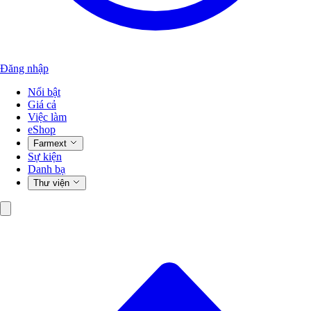
Đăng nhập
Nổi bật
Giá cả
Việc làm
eShop
Farmext
Sự kiện
Danh bạ
Thư viện