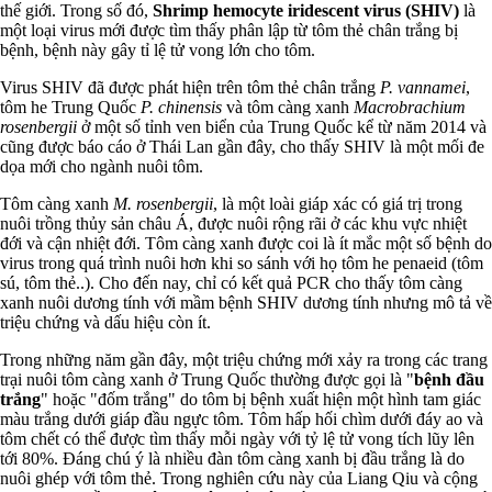
thế giới. Trong số đó,
Shrimp hemocyte iridescent virus (SHIV)
là
một loại virus mới được tìm thấy phân lập từ tôm thẻ chân trắng bị
bệnh, bệnh này gây tỉ lệ tử vong lớn cho tôm.
Virus SHIV đã được phát hiện trên tôm thẻ chân trắng
P. vannamei
,
tôm he Trung Quốc
P. chinensis
và tôm càng xanh
Macrobrachium
rosenbergii
ở một số tỉnh ven biển của Trung Quốc kể từ năm 2014 và
cũng được báo cáo ở Thái Lan gần đây, cho thấy SHIV là một mối đe
dọa mới cho ngành nuôi tôm.
Tôm càng xanh
M. rosenbergii
, là một loài giáp xác có giá trị trong
nuôi trồng thủy sản châu Á, được nuôi rộng rãi ở các khu vực nhiệt
đới và cận nhiệt đới. Tôm càng xanh được coi là ít mắc một số bệnh do
virus trong quá trình nuôi hơn khi so sánh với họ tôm he penaeid (tôm
sú, tôm thẻ..). Cho đến nay, chỉ có kết quả PCR cho thấy tôm càng
xanh nuôi dương tính với mầm bệnh SHIV dương tính nhưng mô tả về
triệu chứng và dấu hiệu còn ít.
Trong những năm gần đây, một triệu chứng mới xảy ra trong các trang
trại nuôi tôm càng xanh ở Trung Quốc thường được gọi là "
bệnh đầu
trắng
" hoặc "đốm trắng" do tôm bị bệnh xuất hiện một hình tam giác
màu trắng dưới giáp đầu ngực tôm. Tôm hấp hối chìm dưới đáy ao và
tôm chết có thể được tìm thấy mỗi ngày với tỷ lệ tử vong tích lũy lên
tới 80%. Đáng chú ý là nhiều đàn tôm càng xanh bị đầu trắng là do
nuôi ghép với tôm thẻ. Trong nghiên cứu này của Liang Qiu và cộng