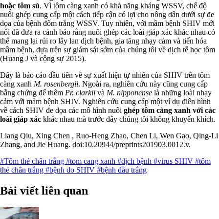
hoặc tôm sú
. Vì tôm càng xanh có khả năng kháng WSSV, chế độ
nuôi ghép cung cấp một cách tiếp cận có lợi cho nông dân dưới sự đe
dọa của bệnh đốm trắng WSSV. Tuy nhiên, với mầm bệnh SHIV mới
nổi đã đưa ra cảnh báo rằng nuôi ghép các loài giáp xác khác nhau có
thể mang lại rủi ro lây lan dịch bệnh, gia tăng nhạy cảm và tiến hóa
mầm bệnh, dựa trên sự giám sát sớm của chúng tôi về dịch tễ học tôm
(Huang J và cộng sự 2015).
Đây là báo cáo đầu tiên về sự xuất hiện tự nhiên của SHIV trên tôm
càng xanh
M. rosenbergii
. Ngoài ra, nghiên cứu này cũng cung cấp
bằng chứng để thêm
Pr. clarkii
và
M. nipponense
là những loài nhạy
cảm với mầm bệnh SHIV. Nghiên cứu cung cấp một ví dụ điển hình
về cách SHIV đe dọa các mô hình nuôi
ghép tôm càng xanh với các
loài giáp xác
khác nhau mà trước đây chúng tôi không khuyến khích.
Liang Qiu, Xing Chen , Ruo-Heng Zhao, Chen Li, Wen Gao, Qing-Li
Zhang, and Jie Huang. doi:10.20944/preprints201903.0012.v.
#Tôm thẻ chân trắng
#tom cang xanh
#dịch bệnh
#virus SHIV
#tôm
thẻ chân trắng
#bệnh do SHIV
#bệnh đầu trắng
Bài viết liên quan