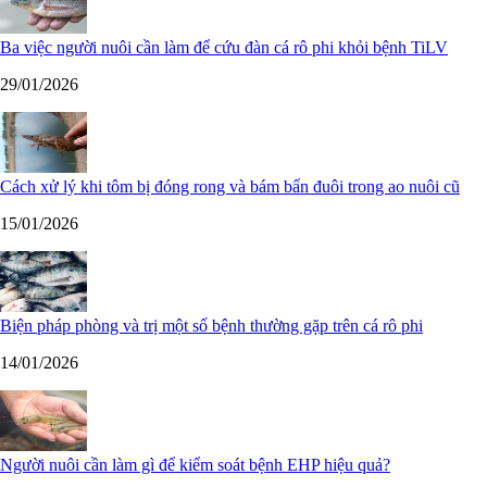
Ba việc người nuôi cần làm để cứu đàn cá rô phi khỏi bệnh TiLV
29/01/2026
Cách xử lý khi tôm bị đóng rong và bám bẩn đuôi trong ao nuôi cũ
15/01/2026
Biện pháp phòng và trị một số bệnh thường gặp trên cá rô phi
14/01/2026
Người nuôi cần làm gì để kiểm soát bệnh EHP hiệu quả?