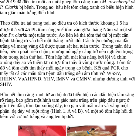
sự 2019 đã điều tra một ao nuôi ghép tôm càng xanh
M. rosenbergii
và
P. Clarkii
bị bệnh. Trong ao, hầu hết tôm càng xanh có biểu hiện hình
tam giác màu trắng điển hình.
Theo điều tra tại trang trại, ao điều tra có kích thước khoảng 1,5 ha
2
được thả với 45 PL tôm càng /m
tôm vào giữa tháng Năm và một số
tôm
Pr. clarkii
một tuần trước. Ao liền kề thả tôm thẻ thì bị một căn
bệnh không rõ và chết một tháng trước đó. Các triệu chứng của đầu
trắng và mang vàng đã được quan sát hai tuần trước. Trong tuần đầu
tiên, bệnh phát triển chậm, nhưng nó ngày càng trở nên nghiêm trọng
hơn trong tuần thứ hai. Tôm hấp hối mất khả năng bơi lội và chìm
xuống đáy ao và hiếm khi được tìm thấy ở vùng nước nông. Tôm lờ
đờ và tôm chết tìm thấy mỗi ngày trong ao bệnh. Kết quả PCR cho
thấy tất cả các mẫu tôm bệnh đầu trắng đều âm tính với WSSV,
IHHNV, VpAHPND, YHV, IMNV và CMNV, nhưng dương tính với
SHIV.
Hầu hết tôm càng xanh từ ao bệnh đã biểu hiện các dấu hiệu lâm sàng
rõ ràng, bao gồm một hình tam giác màu trắng trên giáp đầu ngực ở
gốc trên đầu, tôm lặn xuống đáy, teo gan với mất màu và vàng một
phần, dạ dày và ruột rỗng (Hình 1, A và B), và một số tôm hấp hối đi
kèm với cơ hơi trắng và ăng ten bị dứt.