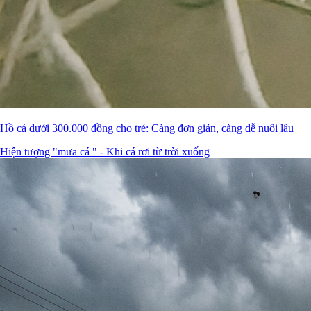
Hồ cá dưới 300.000 đồng cho trẻ: Càng đơn giản, càng dễ nuôi lâu
Hiện tượng "mưa cá " - Khi cá rơi từ trời xuống