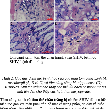
tôm càng xanh, tôm thẻ chân trắng, virus SHIV, bệnh do
SHIV, bệnh đầu trắng
Hình 2. Các đặc điểm mô bệnh học của các mẫu tôm càng xanh M.
rosenbergii (A, B và C) và tôm càng sông M. nipponense (D)
20180620. Mũi tên trắng cho thấy các thể vùi bạch eosinophilic và
mũi tên đen cho thấy các hạt nhân karyopyride.
Tôm càng xanh và tôm thẻ chân trắng
bị nhiễm SHIV
đều có biểu
hiện teo gan với màu phai trên bề mặt và trong phần, dạ dày và ruột
trống rỗng. Tuy nhiên, những triệu chứng này không đặc biệt, vì dạ