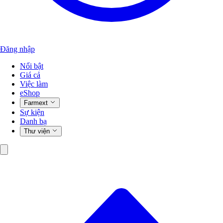
Đăng nhập
Nổi bật
Giá cả
Việc làm
eShop
Farmext
Sự kiện
Danh bạ
Thư viện