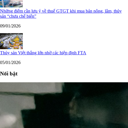
Những điểm cần lưu ý về thuế GTGT khi mua bán nông, lâm, thủy
sản “chưa chế biến”
09/01/2026
Thủy sản Việt thắng lớn nhờ các hiệp định FTA
05/01/2026
Nổi bật