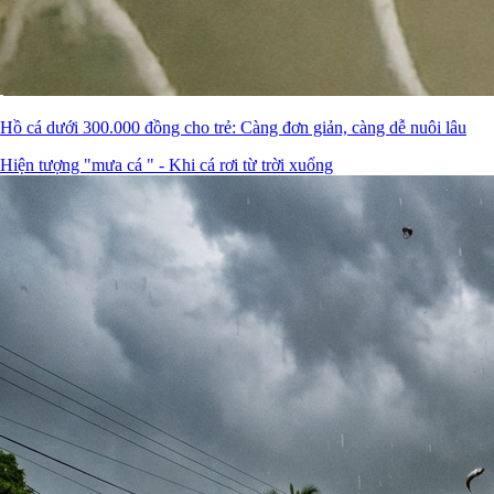
Hồ cá dưới 300.000 đồng cho trẻ: Càng đơn giản, càng dễ nuôi lâu
Hiện tượng "mưa cá " - Khi cá rơi từ trời xuống