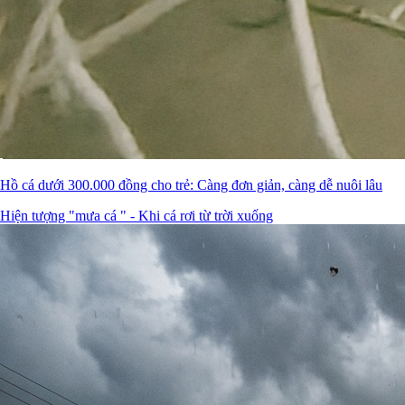
Hồ cá dưới 300.000 đồng cho trẻ: Càng đơn giản, càng dễ nuôi lâu
Hiện tượng "mưa cá " - Khi cá rơi từ trời xuống