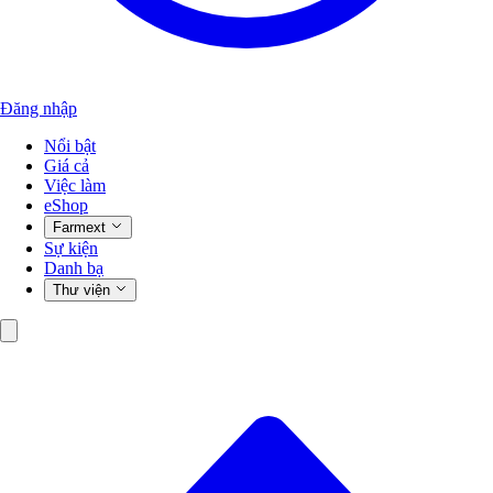
Đăng nhập
Nổi bật
Giá cả
Việc làm
eShop
Farmext
Sự kiện
Danh bạ
Thư viện