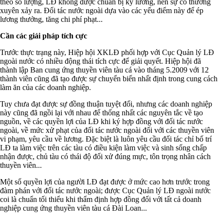
theo số lượng, LĐ không được chuẩn bị kỹ lưỡng, nên sự cố thường
xuyên xảy ra. Đối tác nước ngoài dựa vào các yếu điểm này để ép
lương thưởng, tăng chi phí phạt...
Cần các giải pháp tích cực
Trước thực trạng này, Hiệp hội XKLĐ phối hợp với Cục Quản lý LĐ
ngoài nước có nhiều động thái tích cực để giải quyết. Hiệp hội đã
thành lập Ban cung ứng thuyền viên tàu cá vào tháng 5.2009 với 12
thành viên cũng đã tạo được sự chuyển biến nhất định trong cung cách
làm ăn của các doanh nghiệp.
Tuy chưa đạt được sự đồng thuận tuyệt đối, nhưng các doanh nghiệp
này cũng đã ngồi lại với nhau để thống nhất các nguyên tắc về tạo
nguồn, về các quyền lợi của LĐ khi ký hợp đồng với đối tác nước
ngoài, về mức xử phạt của đối tác nước ngoài đối với các thuyền viên
vi phạm, yêu cầu về lương. Đặc biệt là luôn yêu cầu đối tác chỉ bố trí
LĐ ta làm việc trên các tàu có điều kiện làm việc và sinh sống chấp
nhận được, chủ tàu có thái độ đối xử đúng mực, tôn trọng nhân cách
thuyền viên...
Một số quyền lợi của người LĐ đạt được ở mức cao hơn trước trong
đàm phán với đối tác nước ngoài; được Cục Quản lý LĐ ngoài nước
coi là chuẩn tối thiểu khi thẩm định hợp đồng đối với tất cả doanh
nghiệp cung ứng thuyền viên tàu cá Đài Loan...