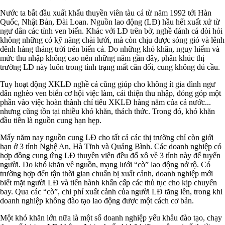
Nước ta bắt đầu xuất khẩu thuyền viên tàu cá từ năm 1992 tới Hàn
Quốc, Nhật Bản, Đài Loan. Nguồn lao động (LĐ) hầu hết xuất xứ từ
ngư dân các tỉnh ven biển. Khác với LĐ trên bờ, nghề đánh cá đòi hỏi
không những có kỹ năng chài lưới, mà còn chịu được sóng gió và lênh
đênh hàng tháng trời trên biển cả. Do những khó khăn, nguy hiểm và
mức thu nhập không cao nên những năm gần đây, phân khúc thị
trường LĐ này luôn trong tình trạng mất cân đối, cung không đủ cầu.
Tuy hoạt động XKLĐ nghề cá cũng giúp cho không ít gia đình ngư
dân nghèo ven biển cơ hội việc làm, cải thiện thu nhập, đóng góp một
phần vào việc hoàn thành chỉ tiêu XKLĐ hàng năm của cả nước...
nhưng cũng tồn tại nhiều khó khăn, thách thức. Trong đó, khó khăn
đầu tiên là nguồn cung hạn hẹp.
Mấy năm nay nguồn cung LĐ cho tất cả các thị trường chỉ còn giới
hạn ở 3 tỉnh Nghệ An, Hà Tĩnh và Quảng Bình. Các doanh nghiệp có
hợp đồng cung ứng LĐ thuyền viên đều đổ xô về 3 tỉnh này để tuyển
người. Do khó khăn về nguồn, mạng lưới “cò” lao động nở rộ. Có
trường hợp đến tận thời gian chuẩn bị xuất cảnh, doanh nghiệp mới
biết mặt người LĐ và tiến hành khẩn cấp các thủ tục cho kịp chuyến
bay. Qua các “cò”, chi phí xuất cảnh của người LĐ tăng lên, trong khi
doanh nghiệp không đào tạo lao động được một cách cơ bản.
Một khó khăn lớn nữa là một số doanh nghiệp yếu khâu đào tạo, chạy