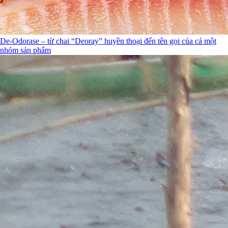
De-Odorase – từ chai “Deoray” huyền thoại đến tên gọi của cả một
nhóm sản phẩm