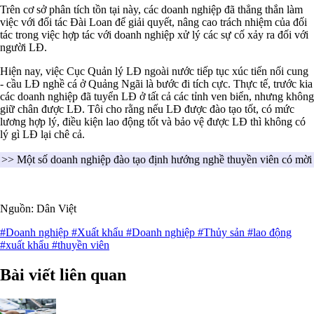
Trên cơ sở phân tích tồn tại này, các doanh nghiệp đã thẳng thắn làm
việc với đối tác Đài Loan để giải quyết, nâng cao trách nhiệm của đối
tác trong việc hợp tác với doanh nghiệp xử lý các sự cố xảy ra đối với
người LĐ.
Hiện nay, việc Cục Quản lý LĐ ngoài nước tiếp tục xúc tiến nối cung
- cầu LĐ nghề cá ở Quảng Ngãi là bước đi tích cực. Thực tế, trước kia
các doanh nghiệp đã tuyển LĐ ở tất cả các tỉnh ven biển, nhưng không
giữ chân được LĐ. Tôi cho rằng nếu LĐ được đào tạo tốt, có mức
lương hợp lý, điều kiện lao động tốt và bảo vệ được LĐ thì không có
lý gì LĐ lại chê cả.
>> Một số doanh nghiệp đào tạo định hướng nghề thuyền viên có mời cá
Nguồn: Dân Việt
#Doanh nghiệp
#Xuất khẩu
#Doanh nghiệp
#Thủy sản
#lao động
#xuất khẩu
#thuyền viên
Bài viết liên quan