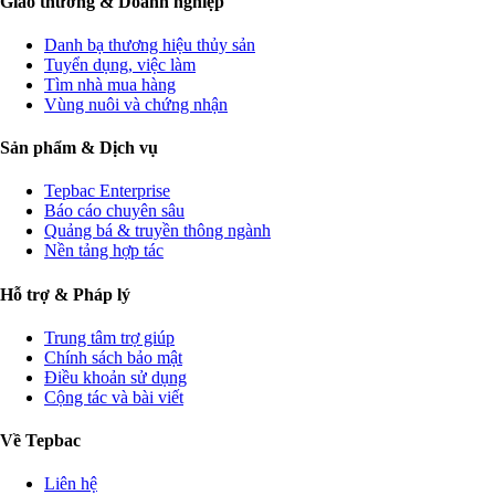
Giao thương & Doanh nghiệp
Danh bạ thương hiệu thủy sản
Tuyển dụng, việc làm
Tìm nhà mua hàng
Vùng nuôi và chứng nhận
Sản phẩm & Dịch vụ
Tepbac Enterprise
Báo cáo chuyên sâu
Quảng bá & truyền thông ngành
Nền tảng hợp tác
Hỗ trợ & Pháp lý
Trung tâm trợ giúp
Chính sách bảo mật
Điều khoản sử dụng
Cộng tác và bài viết
Về Tepbac
Liên hệ