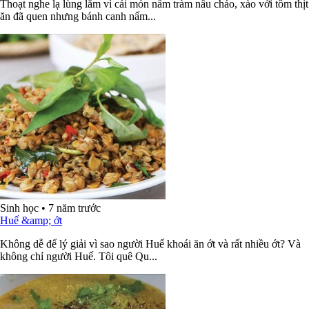
Thoạt nghe lạ lùng lắm vì cái món nấm tràm nấu cháo, xào với tôm thịt
ăn đã quen nhưng bánh canh nấm...
Sinh học
•
7 năm trước
Huế &amp; ớt
Không dễ để lý giải vì sao người Huế khoái ăn ớt và rất nhiều ớt? Và
không chỉ người Huế. Tôi quê Qu...