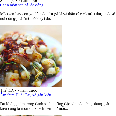
Sinh học
•
7 năm trước
Canh môn sen cá lóc đồng
Môn sen hay còn gọi là môn tím (vì lá và thân cây có màu tím), một số
nơi còn gọi là “môn đò” (vì đư...
Thế giới
•
7 năm trước
Ẩm thực Huế: Cay xè gân kiệu
Dù không nằm trong danh sách những đặc sản nổi tiếng nhưng gân
kiệu cũng là món du khách nên thử mỗi...