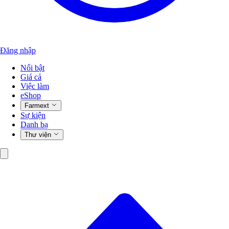
Đăng nhập
Nổi bật
Giá cả
Việc làm
eShop
Farmext
Sự kiện
Danh bạ
Thư viện