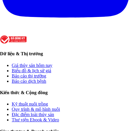
Dữ liệu & Thị trường
Giá thủy sản hôm nay
Biểu đồ & lịch sử giá
Báo cáo thị trường
Báo cáo dịch bệnh
Kiến thức & Cộng đồng
Kỹ thuật nuôi trồng
Quy trình & mô hình nuôi
Đặc điểm loài thủy sản
Thư viện Ebook & Video