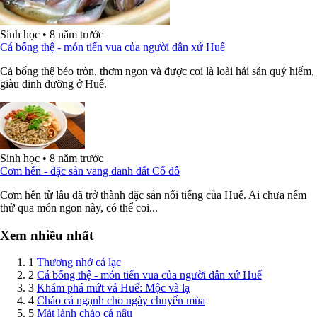
Sinh học
•
8 năm trước
Cá bống thệ - món tiến vua của người dân xứ Huế
Cá bống thệ béo tròn, thơm ngon và được coi là loài hải sản quý hiếm,
giàu dinh dưỡng ở Huế.
Sinh học
•
8 năm trước
Cơm hến - đặc sản vang danh đất Cố đô
Cơm hến từ lâu đã trở thành đặc sản nổi tiếng của Huế. Ai chưa nếm
thử qua món ngon này, có thể coi...
Xem nhiều nhất
1
Thương nhớ cá lạc
2
Cá bống thệ - món tiến vua của người dân xứ Huế
3
Khám phá mứt vả Huế: Mộc và lạ
4
Cháo cá ngạnh cho ngày chuyển mùa
5
Mát lành cháo cá nâu