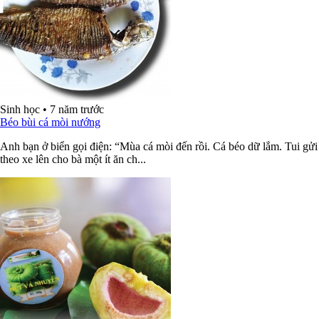
Sinh học
•
7 năm trước
Béo bùi cá mòi nướng
Anh bạn ở biển gọi điện: “Mùa cá mòi đến rồi. Cá béo dữ lắm. Tui gửi
theo xe lên cho bà một ít ăn ch...