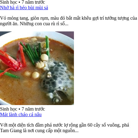
Sinh học
•
7 năm trước
Nhớ hà rì béo bùi mùi sả
Vỏ mỏng tang, giòn rụm, màu đỏ bắt mắt khêu gợi trí tưởng tượng của
người ăn. Những con cua rù rì số...
Sinh học
•
7 năm trước
Mát lành cháo cá nâu
Với một diện tích đầm phá nước lợ rộng gần 60 cây số vuông, phá
Tam Giang là nơi cung cấp một nguồn...