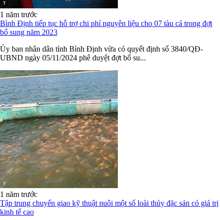
1 năm trước
Bình Định tiếp tục hỗ trợ chi phí nguyên liệu cho 07 tàu cá trong đợt
bổ sung năm 2023
Ủy ban nhân dân tỉnh Bình Định vừa có quyết định số 3840/QĐ-
UBND ngày 05/11/2024 phê duyệt đợt bổ su...
1 năm trước
Tập trung chuyển giao kỹ thuật nuôi một số loài thủy đặc sản có giá trị
kinh tế cao