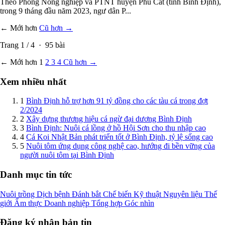
Theo Phòng Nông nghiệp và PTNT huyện Phù Cát (tỉnh Bình Định),
trong 9 tháng đầu năm 2023, ngư dân P...
← Mới hơn
Cũ hơn →
Trang
1
/
4
·
95
bài
← Mới hơn
1
2
3
4
Cũ hơn →
Xem nhiều nhất
1
Bình Định hỗ trợ hơn 91 tỷ đồng cho các tàu cá trong đợt
2/2024
2
Xây dựng thương hiệu cá ngừ đại dương Bình Định
3
Bình Định: Nuôi cá lồng ở hồ Hội Sơn cho thu nhập cao
4
Cá Koi Nhật Bản phát triển tốt ở Bình Định, tỷ lệ sống cao
5
Nuôi tôm ứng dụng công nghệ cao, hướng đi bền vững của
người nuôi tôm tại Bình Định
Danh mục tin tức
Nuôi trồng
Dịch bệnh
Đánh bắt
Chế biến
Kỹ thuật
Nguyên liệu
Thế
giới
Ẩm thực
Doanh nghiệp
Tổng hợp
Góc nhìn
Đăng ký nhận bản tin