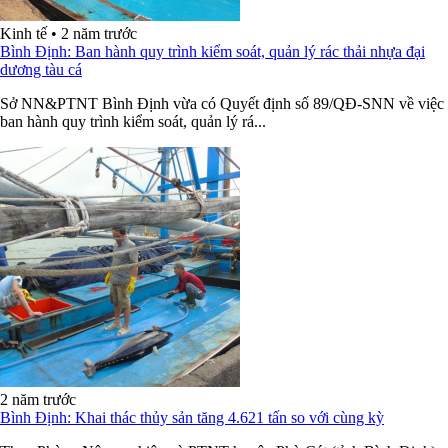
Kinh tế
•
2 năm trước
Bình Định: Ban hành quy trình kiểm soát, quản lý rác thải nhựa đại
dương tàu cá
Sở NN&PTNT Bình Định vừa có Quyết định số 89/QĐ-SNN về việc
ban hành quy trình kiểm soát, quản lý rá...
2 năm trước
Bình Định: Khai thác thủy sản tăng 4.621 tấn so với cùng kỳ