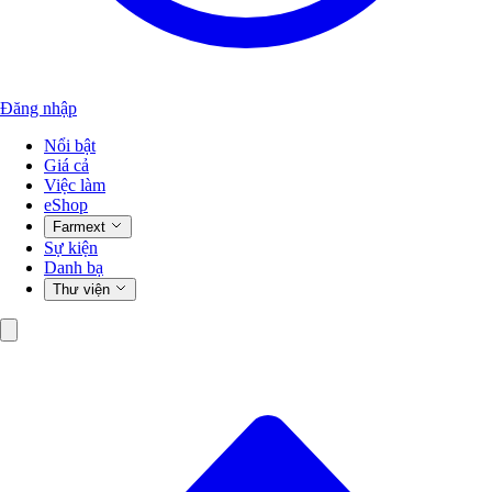
Đăng nhập
Nổi bật
Giá cả
Việc làm
eShop
Farmext
Sự kiện
Danh bạ
Thư viện