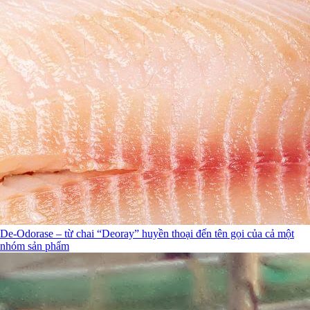
De-Odorase – từ chai “Deoray” huyền thoại đến tên gọi của cả một
nhóm sản phẩm