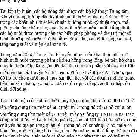
trồng thủy sản.
Tại lớp tập huấn, các hộ nông dân được cán bộ kỹ thuật Trung tâm
Khuyến nông hướng dẫn kỹ thuật nuôi thương phẩm cá điêu hồng
trong các khâu như thiết kế, chuẩn bị lồng nuôi; kỹ thuật chọn, thả
giống; cho ăn, chăm sóc, quản lý môi trường nước nuôi. Đồng thời,
các hộ nuôi được hướng dẫn các biện pháp phòng và điều trị một số
bệnh thường gặp trên cá điêu hồng giúp nâng cao tỷ lệ sống cá nuôi,
tăng năng suất và hiệu quả kinh tế.
Trong năm 2024, Trung tâm Khuyến nông triển khai thực hiện mô
hình nuôi nuôi thương phẩm cá điêu hồng trong lồng, bè trên hồ chứa
thủy lợi hoặc đập dâng gắn liên kết tiêu thụ sản phẩm với quy mô 100
3
m
/điểm tại các huyện Vĩnh Thạnh, Phù Cát và thị xã An Nhơn, qua
đó hỗ trợ cho người nuôi thủy sản liên kết với các doanh nghiệp trong
tiêu thụ sản phẩm, tạo nguồn đầu ra ổn định, nâng cao thu nhập, ổn
định đời sống.
3
Toàn tỉnh hiện có 164 hồ chứa thủy lợi có dung tích từ 50.000 m
trở
3
lên, tổng dung tích thiết kế 682 triệu m
, trong đó có 63 hồ chứa lớn
3
với tổng dung tích thiết kế 640 triệu m
do Công ty TNHH Khai thác
công trình thủy lợi Bình Định quản lý, còn lại 101 hồ chứa vừa và nhỏ
chủ yếu do địa phương quản lý. Trong đó, có khoảng 37 hồ chứa có
khả năng nuôi cá lồng hồ chứa, nên tiềm năng nuôi cá lồng, bè trên địa
bàn tỉnh rất lớn. Việc nuôi cá lồng trên hồ chứa thủy lợi có thể nuôi