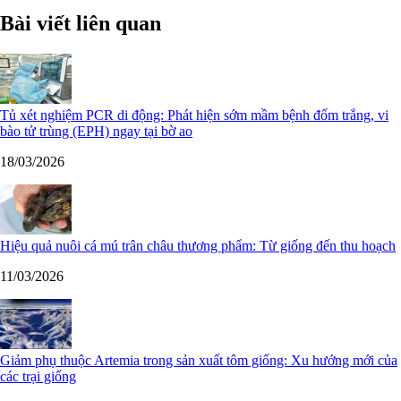
Bài viết liên quan
Tủ xét nghiệm PCR di động: Phát hiện sớm mầm bệnh đốm trắng, vi
bào tử trùng (EPH) ngay tại bờ ao
18/03/2026
Hiệu quả nuôi cá mú trân châu thương phẩm: Từ giống đến thu hoạch
11/03/2026
Giảm phụ thuộc Artemia trong sản xuất tôm giống: Xu hướng mới của
các trại giống