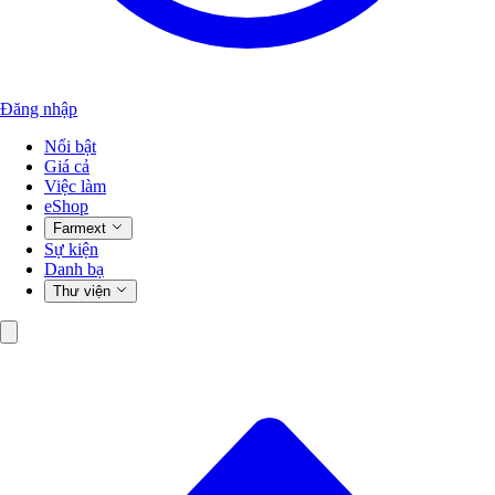
Đăng nhập
Nổi bật
Giá cả
Việc làm
eShop
Farmext
Sự kiện
Danh bạ
Thư viện