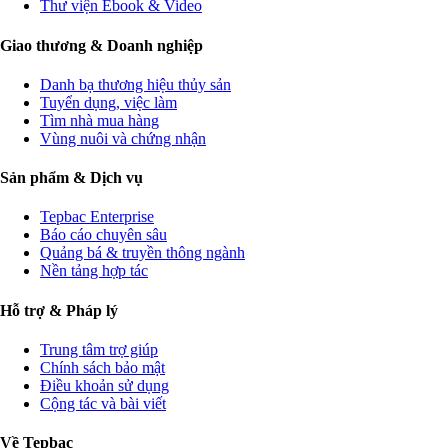
Thư viện Ebook & Video
Giao thương & Doanh nghiệp
Danh bạ thương hiệu thủy sản
Tuyển dụng, việc làm
Tìm nhà mua hàng
Vùng nuôi và chứng nhận
Sản phẩm & Dịch vụ
Tepbac Enterprise
Báo cáo chuyên sâu
Quảng bá & truyền thông ngành
Nền tảng hợp tác
Hỗ trợ & Pháp lý
Trung tâm trợ giúp
Chính sách bảo mật
Điều khoản sử dụng
Cộng tác và bài viết
Về Tepbac