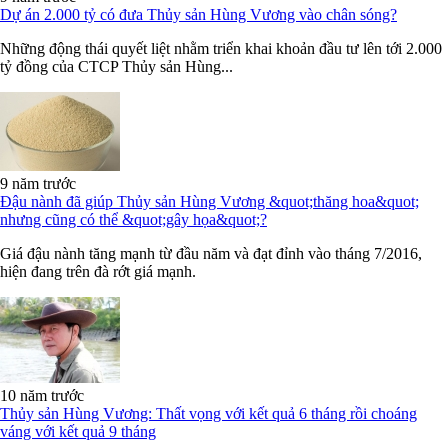
Dự án 2.000 tỷ có đưa Thủy sản Hùng Vương vào chân sóng?
Những động thái quyết liệt nhằm triển khai khoản đầu tư lên tới 2.000
tỷ đồng của CTCP Thủy sản Hùng...
9 năm trước
Đậu nành đã giúp Thủy sản Hùng Vương &quot;thăng hoa&quot;
nhưng cũng có thể &quot;gây họa&quot;?
Giá đậu nành tăng mạnh từ đầu năm và đạt đỉnh vào tháng 7/2016,
hiện đang trên đà rớt giá mạnh.
10 năm trước
Thủy sản Hùng Vương: Thất vọng với kết quả 6 tháng rồi choáng
váng với kết quả 9 tháng