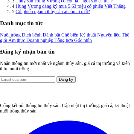
3
Thủy sản Hùng Vương có còn là “ngôi sao cá tra”?
4
Hùng Vương đăng ký mua 5,63 triệu cổ phiếu Việt Thắng
5
Cổ phiếu ngành thủy sản ai còn ai mất?
Danh mục tin tức
Nuôi trồng
Dịch bệnh
Đánh bắt
Chế biến
Kỹ thuật
Nguyên liệu
Thế
giới
Ẩm thực
Doanh nghiệp
Tổng hợp
Góc nhìn
Đăng ký nhận bản tin
Nhận thông tin mới nhất về ngành thủy sản, giá cả thị trường và kiến
thức nuôi trồng.
Đăng ký
Cổng kết nối thông tin thủy sản. Cập nhật thị trường, giá cả, kỹ thuật
nuôi trồng thủy sản.