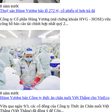
8 năm trước
Thuỷ sản Hùng Vương báo lỗ 272 tỷ, cổ phiếu rẻ hơn trà đá
Công ty Cổ phần Hùng Vương (mã chứng khoán HVG - HOSE) vừa
công bố báo cáo tài chính hợp nhất quý 2...
8 năm trước
Hùng Vương bán Công ty thức ăn chăn nuôi Việt Thắng cho VinEco
Vừa qua ngày 9/3, các cổ đông của Công ty Thức ăn Chăn nuôi Việt
Thắng (Việt Thắng) đã đồng ý để Côn...