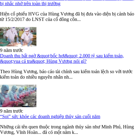
bị nhắc nhở trên toàn thị trường
Hiện cổ phiếu HVG của Hùng Vương đã bị đưa vào diện bị cảnh báo
từ 15/2/2017 do LNST của cổ đông côn...
9 năm trước
Doanh thu bất ngờ &quot;bốc hơi&quot; 2.000 tỷ sau kiểm toán,
&quot;vua cá tra&quot; Hùng Vương nói gì?
Theo Hùng Vương, báo cáo tài chính sau kiểm toán lệch so với trước
kiểm toán do nhiều nguyên nhân nh...
9 năm trước
“Soi” sức khỏe các doanh nghiệp thủy sản cuối năm
Những cái tên quen thuộc trong ngành thủy sản như Minh Phú, Hùng
Vương, Vĩnh Hoàn... đã có một năm k...