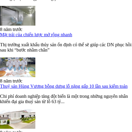
8 năm trước
Mặt trái của chiến lược mở rộng nhanh
Thị trường xuất khẩu thủy sản ổn định có thể sẽ giúp các DN phục hồi
sau khi “bước nhầm chân”
8 năm trước
Thuỷ sản Hùng Vương bỗng dưng lỗ nặng gấp 10 lần sau kiểm toán
Chi phí doanh nghiệp tăng đột biến là một trong những nguyên nhân
khiến đại gia thuỷ sản từ lỗ 63 tỷ...