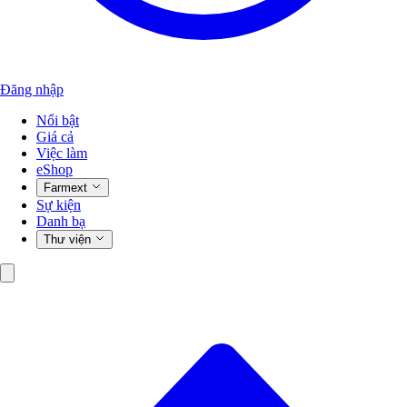
Đăng nhập
Nổi bật
Giá cả
Việc làm
eShop
Farmext
Sự kiện
Danh bạ
Thư viện