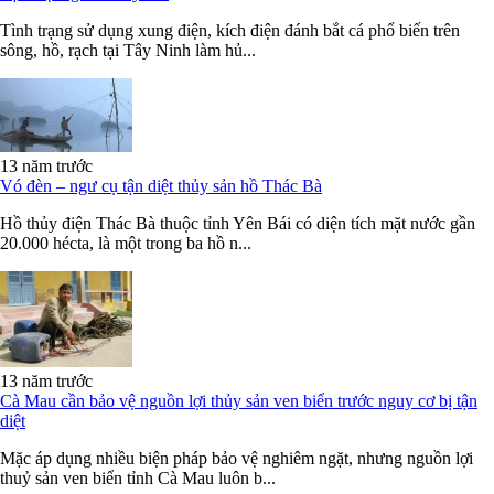
Tình trạng sử dụng xung điện, kích điện đánh bắt cá phổ biến trên
sông, hồ, rạch tại Tây Ninh làm hủ...
13 năm trước
Vó đèn – ngư cụ tận diệt thủy sản hồ Thác Bà
Hồ thủy điện Thác Bà thuộc tỉnh Yên Bái có diện tích mặt nước gần
20.000 hécta, là một trong ba hồ n...
13 năm trước
Cà Mau cần bảo vệ nguồn lợi thủy sản ven biển trước nguy cơ bị tận
diệt
Mặc áp dụng nhiều biện pháp bảo vệ nghiêm ngặt, nhưng nguồn lợi
thuỷ sản ven biển tỉnh Cà Mau luôn b...