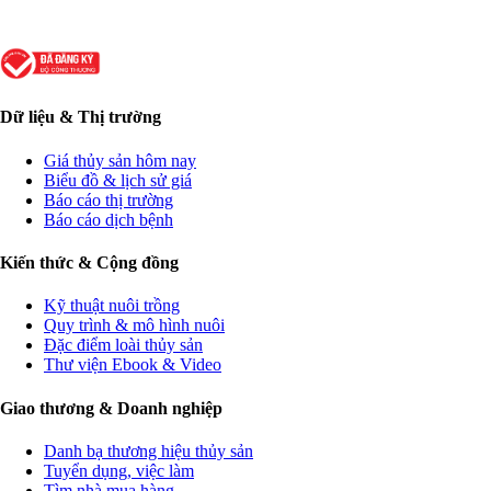
Dữ liệu & Thị trường
Giá thủy sản hôm nay
Biểu đồ & lịch sử giá
Báo cáo thị trường
Báo cáo dịch bệnh
Kiến thức & Cộng đồng
Kỹ thuật nuôi trồng
Quy trình & mô hình nuôi
Đặc điểm loài thủy sản
Thư viện Ebook & Video
Giao thương & Doanh nghiệp
Danh bạ thương hiệu thủy sản
Tuyển dụng, việc làm
Tìm nhà mua hàng