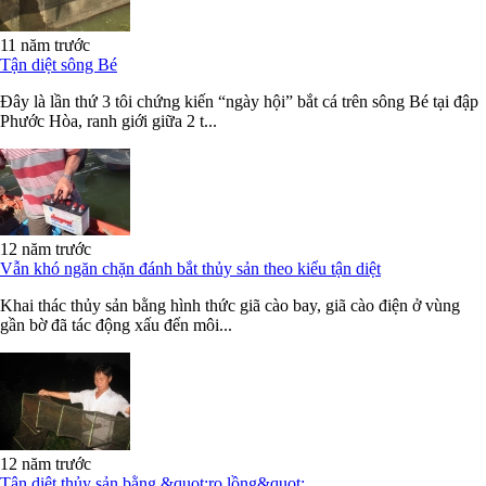
11 năm trước
Tận diệt sông Bé
Đây là lần thứ 3 tôi chứng kiến “ngày hội” bắt cá trên sông Bé tại đập
Phước Hòa, ranh giới giữa 2 t...
12 năm trước
Vẫn khó ngăn chặn đánh bắt thủy sản theo kiểu tận diệt
Khai thác thủy sản bằng hình thức giã cào bay, giã cào điện ở vùng
gần bờ đã tác động xấu đến môi...
12 năm trước
Tận diệt thủy sản bằng &quot;rọ lồng&quot;