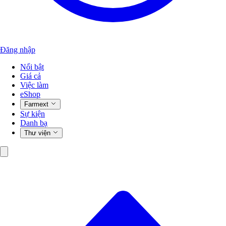
Đăng nhập
Nổi bật
Giá cả
Việc làm
eShop
Farmext
Sự kiện
Danh bạ
Thư viện