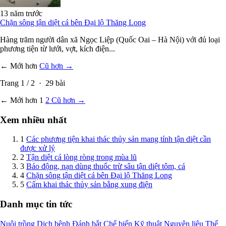
13 năm trước
Chặn sông tận diệt cá bên Đại lộ Thăng Long
Hàng trăm người dân xã Ngọc Liệp (Quốc Oai – Hà Nội) với đủ loại
phương tiện từ lưới, vợt, kích điện...
← Mới hơn
Cũ hơn →
Trang
1
/
2
·
29
bài
← Mới hơn
1
2
Cũ hơn →
Xem nhiều nhất
1
Các phương tiện khai thác thủy sản mang tính tận diệt cần
được xử lý
2
Tận diệt cá lòng ròng trong mùa lũ
3
Báo động, nạn dùng thuốc trừ sâu tận diệt tôm, cá
4
Chặn sông tận diệt cá bên Đại lộ Thăng Long
5
Cấm khai thác thủy sản bằng xung điện
Danh mục tin tức
Nuôi trồng
Dịch bệnh
Đánh bắt
Chế biến
Kỹ thuật
Nguyên liệu
Thế