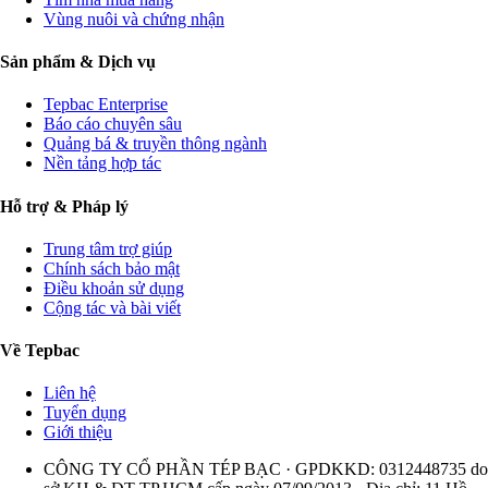
Vùng nuôi và chứng nhận
Sản phẩm & Dịch vụ
Tepbac Enterprise
Báo cáo chuyên sâu
Quảng bá & truyền thông ngành
Nền tảng hợp tác
Hỗ trợ & Pháp lý
Trung tâm trợ giúp
Chính sách bảo mật
Điều khoản sử dụng
Cộng tác và bài viết
Về Tepbac
Liên hệ
Tuyển dụng
Giới thiệu
CÔNG TY CỔ PHẦN TÉP BẠC · GPDKKD: 0312448735 do