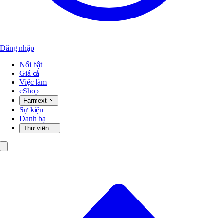
Đăng nhập
Nổi bật
Giá cả
Việc làm
eShop
Farmext
Sự kiện
Danh bạ
Thư viện