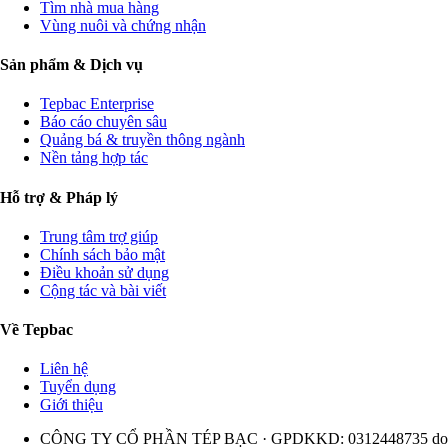
Tìm nhà mua hàng
Vùng nuôi và chứng nhận
Sản phẩm & Dịch vụ
Tepbac Enterprise
Báo cáo chuyên sâu
Quảng bá & truyền thông ngành
Nền tảng hợp tác
Hỗ trợ & Pháp lý
Trung tâm trợ giúp
Chính sách bảo mật
Điều khoản sử dụng
Cộng tác và bài viết
Về Tepbac
Liên hệ
Tuyển dụng
Giới thiệu
CÔNG TY CỔ PHẦN TÉP BẠC · GPDKKD: 0312448735 do