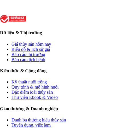
Dữ liệu & Thị trường
Giá thủy sản hôm nay
Biểu đồ & lịch sử giá
Báo cáo thị trường
Báo cáo dịch bệnh
Kiến thức & Cộng đồng
Kỹ thuật nuôi trồng
Quy trình & mô hình nuôi
Đặc điểm loài thủy sản
Thư viện Ebook & Video
Giao thương & Doanh nghiệp
Danh bạ thương hiệu thủy sản
Tuyển dụng, việc làm