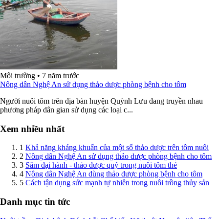
Môi trường
•
7 năm trước
Nông dân Nghệ An sử dụng thảo dược phòng bệnh cho tôm
Người nuôi tôm trên địa bàn huyện Quỳnh Lưu đang truyền nhau
phương pháp dân gian sử dụng các loại c...
Xem nhiều nhất
1
Khả năng kháng khuẩn của một số thảo dược trên tôm nuôi
2
Nông dân Nghệ An sử dụng thảo dược phòng bệnh cho tôm
3
Sâm đại hành - thảo dược quý trong nuôi tôm thẻ
4
Nông dân Nghệ An dùng thảo dược phòng bệnh cho tôm
5
Cách tận dụng sức mạnh tự nhiên trong nuôi trồng thủy sản
Danh mục tin tức