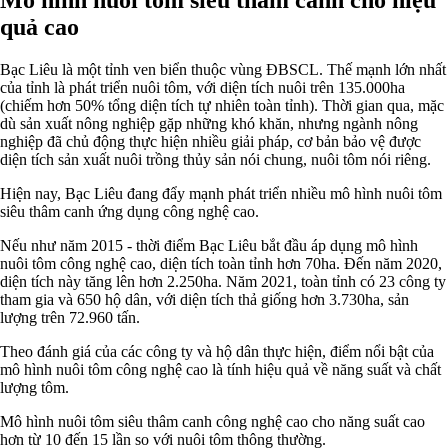
quả cao
Bạc Liêu là một tỉnh ven biển thuộc vùng ĐBSCL. Thế mạnh lớn nhất
của tỉnh là phát triển nuôi tôm, với diện tích nuôi trên 135.000ha
(chiếm hơn 50% tổng diện tích tự nhiên toàn tỉnh).
Thời gian qua, mặc
dù sản xuất nông nghiệp gặp những khó khăn, nhưng ngành nông
nghiệp đã chủ động thực hiện nhiều giải pháp, cơ bản bảo vệ được
diện tích sản xuất nuôi trồng thủy sản nói chung, nuôi tôm nói riêng.
Hiện nay, Bạc Liêu đang đẩy mạnh phát triển nhiều mô hình nuôi tôm
siêu thâm canh ứng dụng công nghệ cao.
Nếu như năm 2015 - thời điểm Bạc Liêu bắt đầu áp dụng mô hình
nuôi tôm công nghệ cao, diện tích toàn tỉnh hơn 70ha. Đến năm 2020,
diện tích này tăng lên hơn 2.250ha.
Năm 2021, toàn tỉnh có 23 công ty
tham gia và 650 hộ dân, với diện tích thả giống hơn 3.730ha, sản
lượng trên 72.960 tấn.
Theo đánh giá của các công ty và hộ dân thực hiện, điểm nổi bật của
mô hình nuôi tôm công nghệ cao là tính hiệu quả về năng suất và chất
lượng tôm.
Mô hình nuôi tôm siêu thâm canh công nghệ cao cho năng suất cao
hơn từ 10 đến 15 lần so với nuôi tôm thông thường.