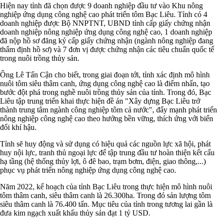
Hiện nay tỉnh đã chọn được 9 doanh nghiệp đầu tư vào Khu nông
nghiệp ứng dụng công nghệ cao phát triển tôm Bạc Liêu.
Tỉnh có 4
doanh nghiệp được Bộ NNPTNT, UBND tỉnh cấp giấy chứng nhận
doanh nghiệp nông nghiệp ứng dụng công nghệ cao, 1 doanh nghiệp
đã nộp hồ sơ đăng ký cấp giấy chứng nhận (ngành nông nghiệp đang
thẩm định hồ sơ) và 7 đơn vị được chứng nhận các tiêu chuẩn quốc tế
trong nuôi trồng thủy sản.
Ông Lê Tấn Cận cho biết, trong giai đoạn tới, tỉnh xác định mô hình
nuôi tôm siêu thâm canh, ứng dụng công nghệ cao là điểm nhấn, tạo
bước đột phá trong nghề nuôi trồng thủy sản của tỉnh.
Trong đó, Bạc
Liêu tập trung triển khai thực hiện đề án "Xây dựng Bạc Liêu trở
thành trung tâm ngành công nghiệp tôm cả nước", đẩy mạnh phát triển
nông nghiệp công nghệ cao theo hướng bền vững, thích ứng với biến
đổi khí hậu.
Tỉnh sẽ huy động và sử dụng có hiệu quả các nguồn lực xã hội, phát
huy nội lực, tranh thủ ngoại lực để tập trung đầu tư hoàn thiện kết cấu
hạ tầng (hệ thống thủy lợi, ô đê bao, trạm bơm, điện, giao thông,...)
phục vụ phát triển nông nghiệp ứng dụng công nghệ cao.
Năm 2022, kế hoạch của tỉnh Bạc Liêu trong thực hiện mô hình nuôi
tôm thâm canh, siêu thâm canh là 26.300ha. Trong đó sản lượng tôm
siêu thâm canh là 76.400 tấn. Mục tiêu của tỉnh trong tương lai gần là
đưa kim ngạch xuất khẩu thủy sản đạt 1 tỷ USD.