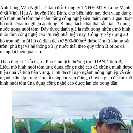
Anh Long Văn Nghĩa - Giám đốc Công ty TNHH MTV Long Mạnh
ở xã Vĩnh Hậu A, huyện Hòa Bình, cho biết, hiện nay đơn vị áp dụng
mô hình nuôi tôm thẻ chân trắng công nghệ siêu thâm canh 3 giai đoạn
hồ nổi.
Doanh nghiệp áp dụng kỹ thuật tách chất thải rắn, tái sử dụng
nước trong nuôi tôm. Đây được đánh giá là một trong những mô hình
nuôi tôm công nghệ cao ưu việt nhất hiện nay.
Công ty xây dựng 20
2
hồ tròn nổi, mỗi hồ có diện tích từ 500-800m
được làm từ khung sắt
tròn, phủ bạt và hệ thống xử lý nước thải theo quy trình Biofloc đã
mang lại hiệu quả cao.
Theo ông Lê Tấn Cận - Phó Chủ tịch thường trực UBND tỉnh Bạc
Liêu, mô hình nuôi tôm ứng dụng công nghệ cao đã chứng minh được
hiệu quả và tính bền vững.
Tỉnh đã chỉ đạo ngành nông nghiệp và các
ngành cần tập trung làm tốt công tác vận động, chuyển giao để các mô
hình nuôi tôm ứng dụng công nghệ cao được lan tỏa trong dân.