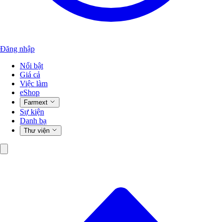
Đăng nhập
Nổi bật
Giá cả
Việc làm
eShop
Farmext
Sự kiện
Danh bạ
Thư viện