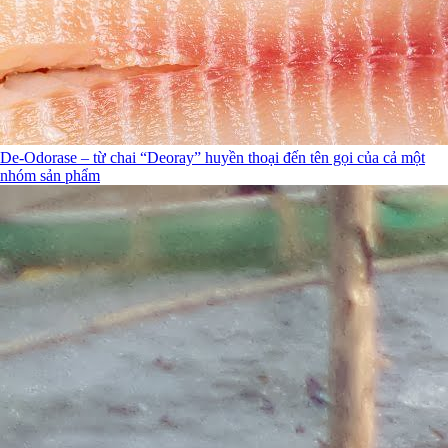
De-Odorase – từ chai “Deoray” huyền thoại đến tên gọi của cả một
nhóm sản phẩm