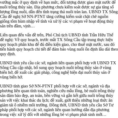
vướng mắc ở quy định về hạn mức, đối tượng được giao mặt nước để
nuôi trồng thủy sản. Địa phương chưa kiểm soát được sự gia tăng số
lượng lồng nuôi, dẫn đến tình trạng thả nuôi tràn lan. UBND TX Sông
Cầu đề nghị Sở NN-PTNT tăng cường kiểm soát chặt chẽ nguồn
giống tôm hùm nhập về tỉnh và xử lý các vi phạm về hoạt động thủy
sản trên đầm, vịnh…
Liên quan đến vấn đề trên, Phó Chủ tịch UBND tỉnh Trần Hữu Thế
đề nghị: Về quy hoạch, trước mắt TX Sông Cầu tập trung thực hiện
quy hoạch phân khu để đủ điều kiện giao, cho thuê mặt nước, sau đó
tiến hành quy hoạch chi tiết để đảm bảo vùng nuôi ổn định lâu dài theo
quy định.
UBND tỉnh yêu cầu các sở, ngành liên quan phối hợp với UBND TX
Sông Cầu cập nhật, bổ sung quy hoạch nuôi trồng thủy sản ở vùng
biển hở, đề xuất các giải pháp, công nghệ hiện đại nuôi thủy sản ở
vùng biển hở.
UBND tỉnh giao Sở NN-PTNT phối hợp với các sở, ngành và địa
phương liên quan tính toán, nghiên cứu mẫu lồng, bè nuôi trồng thủy
sản đảm bảo đẹp, an toàn, bền vững và gắn kết giữa nuôi trồng thủy
sản với việc khai thác du lịch; đề xuất, giới thiệu những loại thức ăn
giảm tải ô nhiễm môi trường. Đồng thời, UBND tỉnh yêu cầu Sở Tư
pháp phối hợp với các sở, ngành liên quan hướng dẫn địa phương
trong việc xử lý đối với những lồng bè vi phạm phát sinh mới…