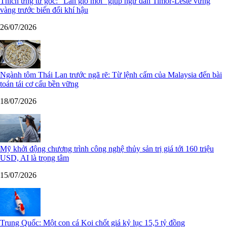
Thích ứng từ gốc: "Làn gió mới" giúp ngư dân Timor-Leste vững
vàng trước biến đổi khí hậu
26/07/2026
Ngành tôm Thái Lan trước ngã rẽ: Từ lệnh cấm của Malaysia đến bài
toán tái cơ cấu bền vững
18/07/2026
Mỹ khởi động chương trình công nghệ thủy sản trị giá tới 160 triệu
USD, AI là trọng tâm
15/07/2026
Trung Quốc: Một con cá Koi chốt giá kỷ lục 15,5 tỷ đồng