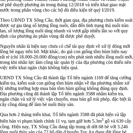
sẽ phê duyệt phương án trong tháng 12/2018 và triển khai giao mặt
nước trong phân vùng cho các hộ đủ điều kiện từ quý I/2019.
Theo UBND TX Sông Cầu, thời gian qua, địa phương chưa kiểm soát
được sự gia tăng số lượng lồng nuôi, dẫn đến tình trạng thả nuôi tràn
lan, số lượng lồng nuôi tăng nhanh và vượt gấp nhiều lần so với quy
định của phương án phân vùng đã được phê duyệt.
Nguyên nhân là hiện nay chưa có chế tài quy định về xử lý đóng mới
lồng bè ngay trên bờ. Mặt khác, do giá con giống tôm hùm hiện nay
rất rẻ (chỉ 18.000-20.000 đồng/con) nên phát sinh nhiều lồng nuôi mới,
trong khi nhân lực làm công tác quản lý của địa phương còn thiếu nên
việc triển khai ngăn chặn không hiệu quả.
UBND TX Sông Cầu đã thành lập Tổ liên ngành 1169 để tăng cường
kiểm tra, kiểm soát con giống tôm hùm nhận về địa phương nhằm xử
lý những trường hợp mua bán tôm hùm giống không đúng quy định.
Địa phương cũng đã thành lập Tổ liên ngành 3588 nhằm kiểm tra,
ngăn chặn và xử lý việc vận chuyển, mua bán gỗ trái phép, đặc biệt là
cây cồng dùng để làm bè nuôi thủy sản.
Qua hơn 2 tháng triển khai, Tổ liên ngành 3588 đã phát hiện và lập
3
biên bản vi phạm hành chính 11 vụ, tạm giữ hơn 5,3m
gỗ và 639 cây
cồng. Hiện nay, TX Sông Cầu đang tập trung di dời 68 bè với 3.246
lồng nuôi thủy sản của 72 hộ dân ở huyện Tuy An đang đặt lồng bè