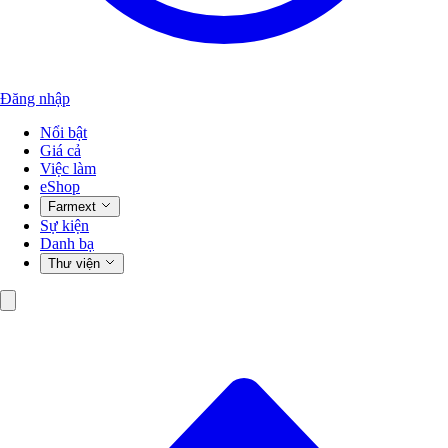
Đăng nhập
Nổi bật
Giá cả
Việc làm
eShop
Farmext
Sự kiện
Danh bạ
Thư viện