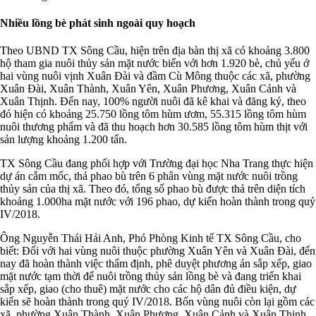
Nhiều lồng bè phát sinh ngoài quy hoạch
Theo UBND TX Sông Cầu, hiện trên địa bàn thị xã có khoảng 3.800
hộ tham gia nuôi thủy sản mặt nước biển với hơn 1.920 bè, chủ yếu ở
hai vùng nuôi vịnh Xuân Đài và đầm Cù Mông thuộc các xã, phường
Xuân Đài, Xuân Thành, Xuân Yên, Xuân Phương, Xuân Cảnh và
Xuân Thịnh. Đến nay, 100% người nuôi đã kê khai và đăng ký, theo
đó hiện có khoảng 25.750 lồng tôm hùm ươm, 55.315 lồng tôm hùm
nuôi thương phẩm và đã thu hoạch hơn 30.585 lồng tôm hùm thịt với
sản lượng khoảng 1.200 tấn.
TX Sông Cầu đang phối hợp với Trường đại học Nha Trang thực hiện
dự án cắm mốc, thả phao bù trên 6 phân vùng mặt nước nuôi trồng
thủy sản của thị xã. Theo đó, tổng số phao bù được thả trên diện tích
khoảng 1.000ha mặt nước với 196 phao, dự kiến hoàn thành trong quý
IV/2018.
Ông Nguyễn Thái Hải Anh, Phó Phòng Kinh tế TX Sông Cầu, cho
biết: Đối với hai vùng nuôi thuộc phường Xuân Yên và Xuân Đài, đến
nay đã hoàn thành việc thẩm định, phê duyệt phương án sắp xếp, giao
mặt nước tạm thời để nuôi trồng thủy sản lồng bè và đang triển khai
sắp xếp, giao (cho thuê) mặt nước cho các hộ dân đủ điều kiện, dự
kiến sẽ hoàn thành trong quý IV/2018. Bốn vùng nuôi còn lại gồm các
xã, phường Xuân Thành, Xuân Phương, Xuân Cảnh và Xuân Thịnh