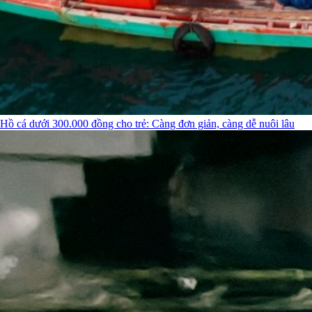
Hồ cá dưới 300.000 đồng cho trẻ: Càng đơn giản, càng dễ nuôi lâu