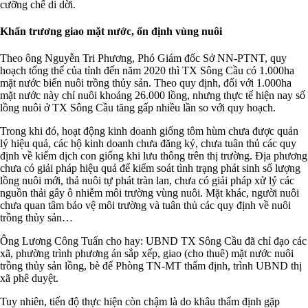
cưỡng chế di dời.
Khẩn trương giao mặt nước, ổn định vùng nuôi
Theo ông Nguyễn Tri Phương, Phó Giám đốc Sở NN-PTNT, quy
hoạch tổng thể của tỉnh đến năm 2020 thì TX Sông Cầu có 1.000ha
mặt nước biển nuôi trồng thủy sản. Theo quy định, đối với 1.000ha
mặt nước này chỉ nuôi khoảng 26.000 lồng, nhưng thực tế hiện nay số
lồng nuôi ở TX Sông Cầu tăng gấp nhiều lần so với quy hoạch.
Trong khi đó, hoạt động kinh doanh giống tôm hùm chưa được quản
lý hiệu quả, các hộ kinh doanh chưa đăng ký, chưa tuân thủ các quy
định về kiểm dịch con giống khi lưu thông trên thị trường. Địa phương
chưa có giải pháp hiệu quả để kiểm soát tình trạng phát sinh số lượng
lồng nuôi mới, thả nuôi tự phát tràn lan, chưa có giải pháp xử lý các
nguồn thải gây ô nhiễm môi trường vùng nuôi. Mặt khác, người nuôi
chưa quan tâm bảo vệ môi trường và tuân thủ các quy định về nuôi
trồng thủy sản…
Ông Lương Công Tuấn cho hay: UBND TX Sông Cầu đã chỉ đạo các
xã, phường trình phương án sắp xếp, giao (cho thuê) mặt nước nuôi
trồng thủy sản lồng, bè để Phòng TN-MT thẩm định, trình UBND thị
xã phê duyệt.
Tuy nhiên, tiến độ thực hiện còn chậm là do khâu thẩm định gặp