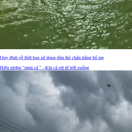
Quy định về thời hạn sử dụng tôm thẻ chân trắng bố mẹ
Hiện tượng "mưa cá " - Khi cá rơi từ trời xuống