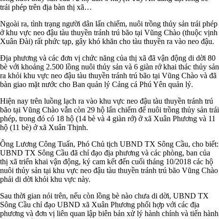
trái phép trên địa bàn thị xã…
Ngoài ra, tình trạng người dân lấn chiếm, nuôi trồng thủy sản trái phép
ở khu vực neo đậu tàu thuyền tránh trú bão tại Vũng Chào (thuộc vịnh
Xuân Đài) rất phức tạp, gây khó khăn cho tàu thuyền ra vào neo đậu.
Địa phương và các đơn vị chức năng của thị xã đã vận động di dời 80
bè với khoảng 2.500 lồng nuôi thủy sản và 6 giàn rớ khai thác thủy sản
ra khỏi khu vực neo đậu tàu thuyền tránh trú bão tại Vũng Chào và đã
bàn giao mặt nước cho Ban quản lý Cảng cá Phú Yên quản lý.
Hiện nay trên luồng lạch ra vào khu vực neo đậu tàu thuyền tránh trú
bão tại Vũng Chào vẫn còn 29 hộ lấn chiếm để nuôi trồng thủy sản trái
phép, trong đó có 18 hộ (14 bè và 4 giàn rớ) ở xã Xuân Phương và 11
hộ (11 bè) ở xã Xuân Thịnh.
Ông Lương Công Tuấn, Phó Chủ tịch UBND TX Sông Cầu, cho biết:
UBND TX Sông Cầu đã chỉ đạo địa phương và các phòng, ban của
thị xã triển khai vận động, ký cam kết đến cuối tháng 10/2018 các hộ
nuôi thủy sản tại khu vực neo đậu tàu thuyền tránh trú bão Vũng Chào
phải di dời khỏi khu vực này.
Sau thời gian nói trên, nếu còn lồng bè nào chưa di dời, UBND TX
Sông Cầu chỉ đạo UBND xã Xuân Phương phối hợp với các địa
phương và đơn vị liên quan lập biên bản xử lý hành chính và tiến hành