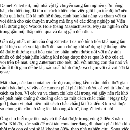
Daniel Zitterbart, một nhà vật lý chuyển sang làm nghiên cứu hàng
hải, cho biết ông đã tìm ra cách khiến cho việc giới hạn tốc độ trở nên
hiệu quả hơn. Đó là một hệ thống cảnh báo khả năng va chạm với cá
voi dành cho các thuyền trưởng mà ông và các đồng nghiệp tại Viện
Hải dương học Woods Hole (bang Massachusetts, Mỹ) đã nghiên cứu
trong gần một thập niên qua và đang gần đến đích.
Gần đây nhất, nhóm của ông Zitterbart đã mô hình hóa khả năng tàu
phát hiện ra cá voi kịp thời để tránh chúng khi sử dụng hệ thống hiện
đã được thương mại hóa của họ: phần mềm được nối với máy ảnh
nhiệt có thể phát hiện không khí nóng được thở ra qua lỗ thở của cá
voi trên bề mặt. Ông Zitterbart cho biết, đối với những con tàu nhỏ và
cần ít thời gian để bẻ lái, xác suất tránh được va chạm với cá voi "đã là
99%".
Mặt khác, các tàu container tốc độ cao, cồng kềnh cần nhiều thời gian
cảnh báo hơn, vì vậy các camera phải phát hiện được cá voi từ khoảng
cách xa hơn. Vì các vụ va chạm chỉ kéo dài trong vài giây nên rất khó
để phát hiện chúng ở khoảng cách xa một cách chắc chắn. "Ngay bây
giờ [phạm vi phát hiện một cách chắc chắn] là từ 2 đến 3 km và thực
sự chúng tôi cần nó tăng lên khoảng 4 km", ông Zitterbart nói.
Ông cho biết mục tiêu này có thể đạt được trong vòng 2 đến 3 năm
nữa. Khi đó, xác suất để một tàu container đang đi nhanh phát hiện kịp
thời một con cá voi sẽ là khoảng 80%, theo nhà nghiên cứu. Song việc