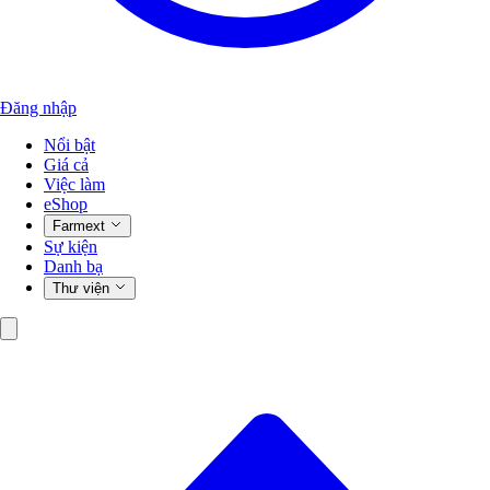
Đăng nhập
Nổi bật
Giá cả
Việc làm
eShop
Farmext
Sự kiện
Danh bạ
Thư viện