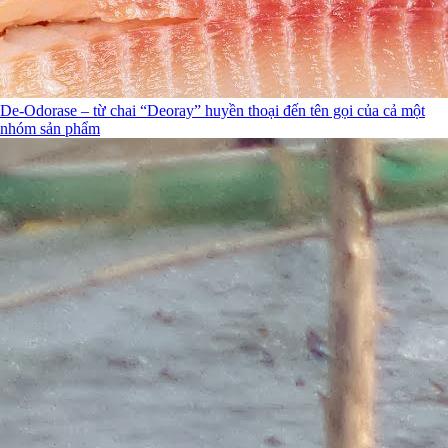
De-Odorase – từ chai “Deoray” huyền thoại đến tên gọi của cả một
nhóm sản phẩm