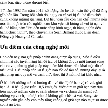
càng lớn: giao thông đường biển.
Từ năm 1992 đến năm 2012, số lượng tàu bè trên toàn thế giới đã tăng
gấp bốn lần. Trong bối cảnh đó, nguy cơ cá voi bị tàu bè đâm chết
cũng không ngừng gia tăng. Dữ liệu toàn cầu còn hạn chế, nhưng nếu
ước tính dựa trên các nghiên cứu khu vực, số lượng cá voi tử nạn vì
tàu bè hằng năm "lớn đến mức đáng kinh ngạc, từ hàng nghìn đến
hàng chục nghìn", theo chuyên gia Sean Brillant thuộc Liên đoàn
Động vật Hoang dã Canada.
Ưu điểm của công nghệ mới
Cho đến nay, hai giải pháp chính đang được áp dụng. Một là điều
chỉnh lại các tuyến hàng hải để tàu bè không đi qua môi trường sống
của cá voi, nhưng giải pháp này hiếm khi được triển khai mặc dù có
hiệu quả. Giải pháp còn lại là giới hạn tốc độ tàu bè, nhưng đây lại là
giải pháp mà quy mô và cách thức thực thi ở mỗi nơi lại khác nhau.
Ở hầu hết những nơi có hướng dẫn về tốc độ để bảo vệ cá voi, giới
hạn là 10 hải lý/giờ (tức 18,5 km/giờ). Việc đưa ra giới hạn này dựa
trên một số nghiên cứu so sánh những vụ va chạm chí mạng với
những vụ va chạm được cho là không giết chết cá voi. Song các
nghiên cứu gần đây cho thấy rằng không có giới hạn nào thực sự được
coi là an toàn.