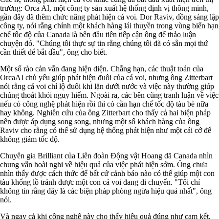
trường: Orca AI, một công ty sản xuất hệ thống định vị thông minh,
gần đây đã thêm chức năng phát hiện cá voi. Dor Raviv, đồng sáng lập
công ty, nói rằng chính một khách hàng lái thuyền trong vùng biển hạn
chế tốc độ của Canada là bên đầu tiên tiếp cận ông để thảo luận
chuyện đó. "Chúng tôi thực sự tin rằng chúng tôi đã có sẵn mọi thứ
cần thiết để bắt đầu", ông cho biết.
Một số rào cản vẫn đang hiện diện. Chẳng hạn, các thuật toán của
OrcaAI chủ yếu giúp phát hiện đuôi của cá voi, nhưng ông Zitterbart
nói rằng cá voi chỉ lộ đuôi khi lặn dưới nước và việc này thường giúp
chúng thoát khỏi nguy hiểm. Ngoài ra, các bên cũng tranh luận về việc
nếu có công nghệ phát hiện rồi thì có cần hạn chế tốc độ tàu bè nữa
hay không. Nghiên cứu của ông Zitterbart cho thấy cả hai biện pháp
nên được áp dụng song song, nhưng một số khách hàng của ông
Raviv cho rằng có thể sử dụng hệ thống phát hiện như một cái cớ để
không giảm tốc độ.
Chuyên gia Brilliant của Liên đoàn Động vật Hoang dã Canada nhìn
chung vẫn hoài nghi về hiệu quả của việc phát hiện sớm. Ông chưa
nhìn thấy được cách thức để bất cứ cảnh báo nào có thể giúp một con
tàu khổng lồ tránh được một con cá voi đang di chuyển. "Tôi chỉ
không tin rằng đây là các biện pháp phòng ngừa hiệu quả nhất", ông
nói.
Và ngay cả khi công nghệ này cho thấy hiệu quả đúng như cam kết,