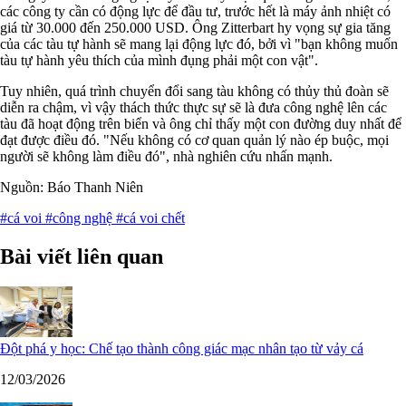
các công ty cần có động lực để đầu tư, trước hết là máy ảnh nhiệt có
giá từ 30.000 đến 250.000 USD. Ông Zitterbart hy vọng sự gia tăng
của các tàu tự hành sẽ mang lại động lực đó, bởi vì "bạn không muốn
tàu tự hành yêu thích của mình đụng phải một con vật".
Tuy nhiên, quá trình chuyển đổi sang tàu không có thủy thủ đoàn sẽ
diễn ra chậm, vì vậy thách thức thực sự sẽ là đưa công nghệ lên các
tàu đã hoạt động trên biển và ông chỉ thấy một con đường duy nhất để
đạt được điều đó. "Nếu không có cơ quan quản lý nào ép buộc, mọi
người sẽ không làm điều đó", nhà nghiên cứu nhấn mạnh.
Nguồn: Báo Thanh Niên
#cá voi
#công nghệ
#cá voi chết
Bài viết liên quan
Đột phá y học: Chế tạo thành công giác mạc nhân tạo từ vảy cá
12/03/2026