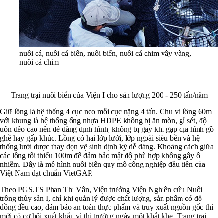
nuôi cá, nuôi cá biển, nuôi biển, nuôi cá chim vây vàng,
nuôi cá chim
Trang trại nuôi biển của Viện I cho sản lượng 200 - 250 tấn/năm
Giữ lồng là hệ thống 4 cục neo mỗi cục nặng 4 tấn. Chu vi lồng 60m
với khung là hệ thống ống nhựa HDPE không bị ăn mòn, gỉ sét, độ
uốn dẻo cao nên dễ dàng định hình, không bị gãy khi gặp địa hình gồ
ghề hay gấp khúc. Lồng có hai lớp lưới, lớp ngoài siêu bền và hệ
thống lưới được thay dọn vệ sinh định kỳ dễ dàng. Khoảng cách giữa
các lồng tối thiểu 100m để đảm bảo mật độ phù hợp không gây ô
nhiễm. Đây là mô hình nuôi biển quy mô công nghiệp đầu tiên của
Việt Nam đạt chuẩn VietGAP.
Theo PGS.TS Phan Thị Vân, Viện trưởng Viện Nghiên cứu Nuôi
trồng thủy sản I, chỉ khi quản lý được chất lượng, sản phẩm có độ
đồng đều cao, đảm bảo an toàn thực phẩm và truy xuất nguồn gốc thì
mới có cơ hội xuất khẩu vì thị trường ngày một khắt khe. Trang trại