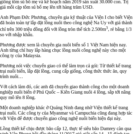
giống tôm sú bố mẹ và kế hoạch năm 2019 sản xuất 30.000 con. Trị
giá mỗi cặp tôm sú bố mẹ lên tới hàng trăm USD.
Anh Phạm Đức Phương, chuyên gia kỹ thuật của Viện I cho biết Viện
đã hoàn toàn tự lắp đặt lồng nuôi theo công nghệ Na Uy với giá thành
3
chỉ trên 300 triệu đồng đối với lồng tròn thể tích 2.500m
, rẻ bằng 1/3
so với nhập khẩu.
Phương được xem là chuyên gia nuôi biển số 1 Việt Nam hiện nay.
Anh từng chỉ huy lắp hàng chục lồng nuôi công nghệ này cho một
công ty của Malaysia.
Phương nói việc chuyển giao có thể làm trọn cả gói: Từ thiết kế trang
trại nuôi biển, lắp đặt lồng, cung cấp giống, công thức thức ăn, quy
trình nuôi…
Với cách làm đó, các anh đã chuyển giao thành công cho một doanh
nghiệp nuôi biển ở Phú Quốc – Kiên Giang nuôi 4 lồng, sắp tới nâng
quy mô lên 8 lồng.
Một doanh nghiệp khác ở Quảng Ninh đang nhờ Viện thiết kế trang
trại nuôi. Các công ty của Myanmar và Campuchia cũng đang hợp tác
với Viện để được chuyển giao công nghệ nuôi biển hiện đại này.
Lồng thiết kế chịu được bão cấp 12, thực tế siêu bão Damrey càn qua
vịnh Vân Phong hồi đầu tháng 11/2017 gió giật cấp 14 - 15 đánh tan