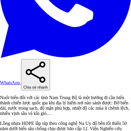
WhatsApp
Chia sẻ nhanh
Nuôi biển đối với các tỉnh Nam Trung Bộ là một hướng đi cần biến
thành chiến lược quốc gia khi địa lý hiếm nơi nào sánh được: Bờ biển
dài, nước trong sạch, độ mặn phù hợp, nhiệt độ các mùa ít chênh lệch,
nhiều vịnh sâu và kín gió…
Lồng nhựa HDPE lắp ráp theo công nghệ Na Uy độ bền tối thiểu 50
năm dưới biển sâu chống chịu được bão cấp 12. Viện Nghiên cứu