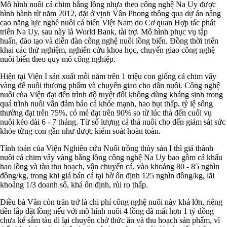
Mô hình nuôi cá chim bằng lồng nhựa theo công nghệ Na Uy được
hình hành từ năm 2012, đặt ở vịnh Vân Phong thông qua dự án nâng
cao năng lực nghề nuôi cá biển Việt Nam do Cơ quan Hợp tác phát
triển Na Uy, sau này là World Bank, tài trợ. Mô hình phục vụ tập
huấn, đào tạo và diễn đàn công nghệ nuôi lồng biển. Đồng thời triển
khai các thử nghiệm, nghiên cứu khoa học, chuyển giao công nghệ
nuôi biển theo quy mô công nghiệp.
Hiện tại Viện I sản xuất mỗi năm trên 1 triệu con giống cá chim vây
vàng để nuôi thương phẩm và chuyển giao cho dân nuôi. Công nghệ
nuôi của Viện đạt đến trình độ tuyệt đối không dùng kháng sinh trong
quá trình nuôi vẫn đảm bảo cá khỏe mạnh, hao hụt thấp, tỷ lệ sống
thường đạt trên 75%, có mẻ đạt trên 90% so từ lúc thả đến cuối vụ
nuôi kéo dài 6 - 7 tháng. Từ số lượng cá thả nuôi cho đến giám sát sức
khỏe từng con gần như được kiểm soát hoàn toàn.
Tính toán của Viện Nghiên cứu Nuôi trồng thủy sản I thì giá thành
nuôi cá chim vây vàng bằng lồng công nghệ Na Uy bao gồm cả khấu
hao lồng và tàu thu hoạch, vận chuyển cá, vào khoảng 80 - 85 nghìn
đồng/kg, trong khi giá bán cá tại bờ ổn định 125 nghìn đồng/kg, lãi
khoảng 1/3 doanh số, khá ổn định, rủi ro thấp.
Điều bà Vân còn trăn trở là chi phí công nghệ nuôi này khá lớn, riêng
tiền lắp đặt lồng nếu với mô hình nuôi 4 lồng đã mất hơn 1 tỷ đồng
chưa kể sắm tàu đi lại chuyên chở thức ăn và thu hoạch sản phẩm, vì