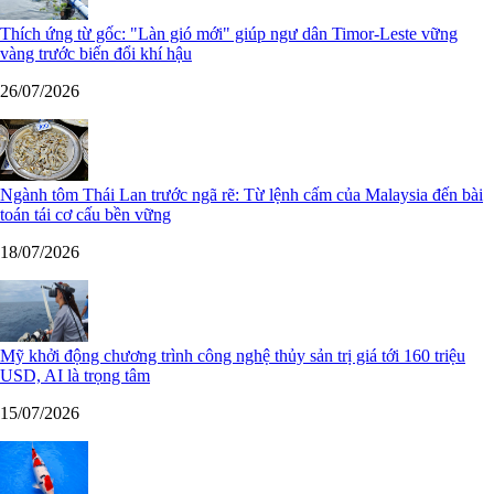
Thích ứng từ gốc: "Làn gió mới" giúp ngư dân Timor-Leste vững
vàng trước biến đổi khí hậu
26/07/2026
Ngành tôm Thái Lan trước ngã rẽ: Từ lệnh cấm của Malaysia đến bài
toán tái cơ cấu bền vững
18/07/2026
Mỹ khởi động chương trình công nghệ thủy sản trị giá tới 160 triệu
USD, AI là trọng tâm
15/07/2026