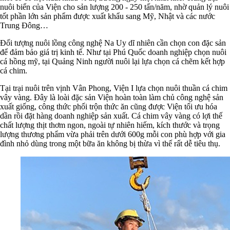
nuôi biển của Viện cho sản lượng 200 - 250 tấn/năm, nhờ quản lý nuôi
tốt phần lớn sản phẩm được xuất khẩu sang Mỹ, Nhật và các nước
Trung Đông…
Đối tượng nuôi lồng công nghệ Na Uy dĩ nhiên cần chọn con đặc sản
để đảm bảo giá trị kinh tế. Như tại Phú Quốc doanh nghiệp chọn nuôi
cá hồng mỹ, tại Quảng Ninh người nuôi lại lựa chọn cá chẽm kết hợp
cá chim.
Tại trại nuôi trên vịnh Vân Phong, Viện I lựa chọn nuôi thuần cá chim
vây vàng. Đây là loài đặc sản Viện hoàn toàn làm chủ công nghệ sản
xuất giống, công thức phối trộn thức ăn cũng được Viện tối ưu hóa
dần rồi đặt hàng doanh nghiệp sản xuất. Cá chim vây vàng có lợi thế
chất lượng thịt thơm ngon, ngoài tự nhiên hiếm, kích thước và trọng
lượng thương phẩm vừa phải trên dưới 600g mỗi con phù hợp với gia
đình nhỏ dùng trong một bữa ăn không bị thừa vì thế rất dễ tiêu thụ.