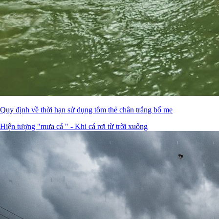
Quy định về thời hạn sử dụng tôm thẻ chân trắng bố mẹ
Hiện tượng "mưa cá " - Khi cá rơi từ trời xuống