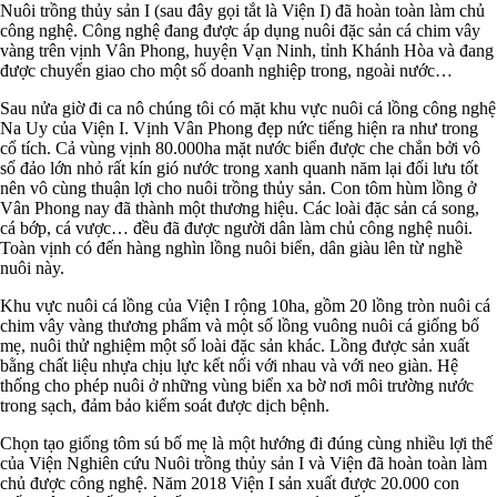
Nuôi trồng thủy sản I (sau đây gọi tắt là Viện I) đã hoàn toàn làm chủ
công nghệ. Công nghệ đang được áp dụng nuôi đặc sản cá chim vây
vàng trên vịnh Vân Phong, huyện Vạn Ninh, tỉnh Khánh Hòa và đang
được chuyển giao cho một số doanh nghiệp trong, ngoài nước…
Sau nửa giờ đi ca nô chúng tôi có mặt khu vực nuôi cá lồng công nghệ
Na Uy của Viện I. Vịnh Vân Phong đẹp nức tiếng hiện ra như trong
cổ tích. Cả vùng vịnh 80.000ha mặt nước biển được che chắn bởi vô
số đảo lớn nhỏ rất kín gió nước trong xanh quanh năm lại đối lưu tốt
nên vô cùng thuận lợi cho nuôi trồng thủy sản. Con tôm hùm lồng ở
Vân Phong nay đã thành một thương hiệu. Các loài đặc sản cá song,
cá bớp, cá vược… đều đã được người dân làm chủ công nghệ nuôi.
Toàn vịnh có đến hàng nghìn lồng nuôi biển, dân giàu lên từ nghề
nuôi này.
Khu vực nuôi cá lồng của Viện I rộng 10ha, gồm 20 lồng tròn nuôi cá
chim vây vàng thương phẩm và một số lồng vuông nuôi cá giống bố
mẹ, nuôi thử nghiệm một số loài đặc sản khác. Lồng được sản xuất
bằng chất liệu nhựa chịu lực kết nối với nhau và với neo giàn. Hệ
thống cho phép nuôi ở những vùng biển xa bờ nơi môi trường nước
trong sạch, đảm bảo kiểm soát được dịch bệnh.
Chọn tạo giống tôm sú bố mẹ là một hướng đi đúng cùng nhiều lợi thế
của Viện Nghiên cứu Nuôi trồng thủy sản I và Viện đã hoàn toàn làm
chủ được công nghệ. Năm 2018 Viện I sản xuất được 20.000 con