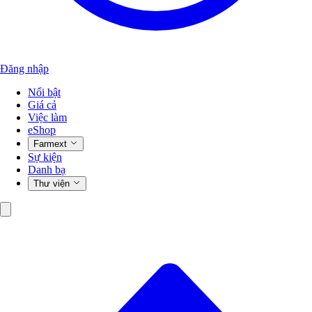
Đăng nhập
Nổi bật
Giá cả
Việc làm
eShop
Farmext
Sự kiện
Danh bạ
Thư viện