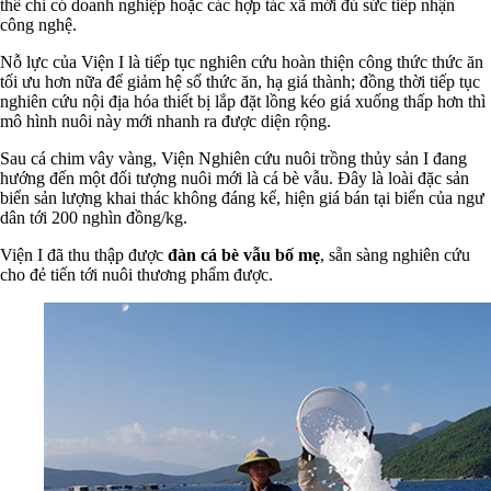
thế chỉ có doanh nghiệp hoặc các hợp tác xã mới đủ sức tiếp nhận
công nghệ.
Nỗ lực của Viện I là tiếp tục nghiên cứu hoàn thiện công thức thức ăn
tối ưu hơn nữa để giảm hệ số thức ăn, hạ giá thành; đồng thời tiếp tục
nghiên cứu nội địa hóa thiết bị lắp đặt lồng kéo giá xuống thấp hơn thì
mô hình nuôi này mới nhanh ra được diện rộng.
Sau cá chim vây vàng, Viện Nghiên cứu nuôi trồng thủy sản I đang
hướng đến một đối tượng nuôi mới là cá bè vẫu. Đây là loài đặc sản
biển sản lượng khai thác không đáng kể, hiện giá bán tại biển của ngư
dân tới 200 nghìn đồng/kg.
Viện I đã thu thập được
đàn cá bè vẫu bố mẹ
, sẵn sàng nghiên cứu
cho đẻ tiến tới nuôi thương phẩm được.