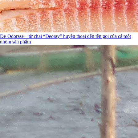
De-Odorase – từ chai “Deoray” huyền thoại đến tên gọi của cả một
nhóm sản phẩm