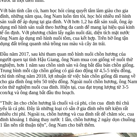
Nước là một điển hình.
Với bản tính cần cù, ham học hỏi cùng quyết tâm làm giàu cho gia
đình, những năm qua, ông Nam luôn tìm tòi, học hỏi nhiều mô hình
sản xuất để áp dụng tại gia đình. Với hơn 1,2 ha đất sản xuất, ông áp
dụng mô hình sản xuất theo hướng đa canh để mang lại hiệu quả kinh
tế ổn định. Với phương châm lấy ngắn nuôi dài, diện tích mặt nước
ông Nam áp dụng mô hình nuôi tôm, cua kết hợp. Trên bờ ông tận
dụng đất trống quanh nhà trồng rau màu và cây ăn trái.
Đầu năm 2017, sau khi tham quan mô hình nuôi chồn hương của
người quen tại tỉnh Hậu Giang, ông Nam mua con giống về nuôi thử
nghiệm, hơn 1 năm sau chồn sinh sản và ông bắt đầu bán chồn giống.
Trung bình mỗi cặp chồn giống có giá dao động từ 4,5-5 triệu đồng,
chỉ tính riêng năm 2018, lợi nhuận từ việc bán chồn giống đã mang về
cho gia đình ông trên 50 triệu đồng. Ngoài nuôi chồn hương, ông Nam
còn thử nghiệm nuôi cua đinh. Hiện tại, cua đạt trọng lượng từ 3-5
con/kg và ông đang bắt đầu thu hoạch.
“Thức ăn cho chồn hương là chuối và cá phi, còn cua đinh thì chủ
yếu là cá phi. Đây là những loại có sẵn ở gia đình nên tiết kiệm rất
nhiều chi phí. Ngoài ra, chồn hương và cua đinh rất dễ chăm sóc, cua
đinh khoảng 1 tháng thay nước 1 lần, chồn hương 2 ngày dọn chuồng
1 lần nên rất thuận tiện”, ông Nam cho biết thêm.