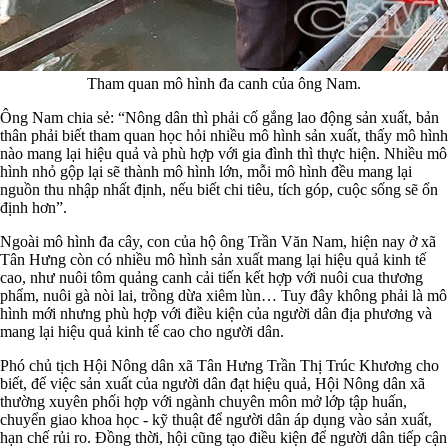
Tham quan mô hình đa canh của ông Nam.
Ông Nam chia sẻ: “Nông dân thì phải cố gắng lao động sản xuất, bản
thân phải biết tham quan học hỏi nhiều mô hình sản xuất, thấy mô hình
nào mang lại hiệu quả và phù hợp với gia đình thì thực hiện. Nhiều mô
hình nhỏ gộp lại sẽ thành mô hình lớn, mỗi mô hình đều mang lại
nguồn thu nhập nhất định, nếu biết chi tiêu, tích góp, cuộc sống sẽ ổn
định hơn”.
Ngoài mô hình đa cây, con của hộ ông Trần Văn Nam, hiện nay ở xã
Tân Hưng còn có nhiều mô hình sản xuất mang lại hiệu quả kinh tế
cao, như nuôi tôm quảng canh cải tiến kết hợp với nuôi cua thương
phẩm, nuôi gà nòi lai, trồng dừa xiêm lùn… Tuy đây không phải là mô
hình mới nhưng phù hợp với điều kiện của người dân địa phương và
mang lại hiệu quả kinh tế cao cho người dân.
Phó chủ tịch Hội Nông dân xã Tân Hưng Trần Thị Trúc Khương cho
biết, để việc sản xuất của người dân đạt hiệu quả, Hội Nông dân xã
thường xuyên phối hợp với ngành chuyên môn mở lớp tập huấn,
chuyển giao khoa học - kỹ thuật để người dân áp dụng vào sản xuất,
hạn chế rủi ro. Đồng thời, hội cũng tạo điều kiện để người dân tiếp cận