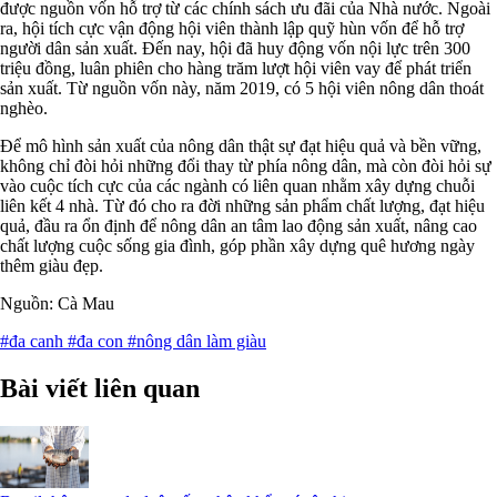
được nguồn vốn hỗ trợ từ các chính sách ưu đãi của Nhà nước. Ngoài
ra, hội tích cực vận động hội viên thành lập quỹ hùn vốn để hỗ trợ
người dân sản xuất. Đến nay, hội đã huy động vốn nội lực trên 300
triệu đồng, luân phiên cho hàng trăm lượt hội viên vay để phát triển
sản xuất. Từ nguồn vốn này, năm 2019, có 5 hội viên nông dân thoát
nghèo.
Để mô hình sản xuất của nông dân thật sự đạt hiệu quả và bền vững,
không chỉ đòi hỏi những đổi thay từ phía nông dân, mà còn đòi hỏi sự
vào cuộc tích cực của các ngành có liên quan nhằm xây dựng chuỗi
liên kết 4 nhà. Từ đó cho ra đời những sản phẩm chất lượng, đạt hiệu
quả, đầu ra ổn định để nông dân an tâm lao động sản xuất, nâng cao
chất lượng cuộc sống gia đình, góp phần xây dựng quê hương ngày
thêm giàu đẹp.
Nguồn: Cà Mau
#đa canh
#đa con
#nông dân làm giàu
Bài viết liên quan