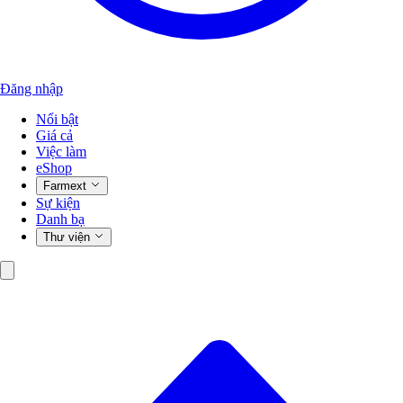
Đăng nhập
Nổi bật
Giá cả
Việc làm
eShop
Farmext
Sự kiện
Danh bạ
Thư viện