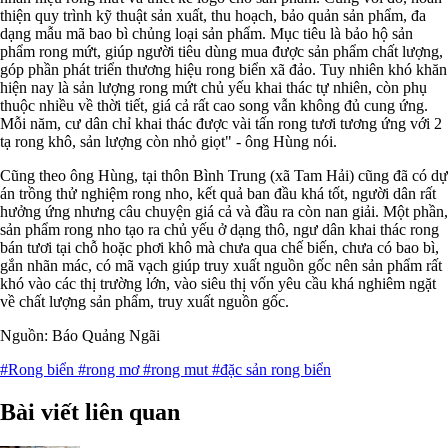
thiện quy trình kỹ thuật sản xuất, thu hoạch, bảo quản sản phẩm, đa
dạng mẫu mã bao bì chủng loại sản phẩm. Mục tiêu là bảo hộ sản
phẩm rong mứt, giúp người tiêu dùng mua được sản phẩm chất lượng,
góp phần phát triển thương hiệu rong biển xã đảo. Tuy nhiên khó khăn
hiện nay là sản lượng rong mứt chủ yếu khai thác tự nhiên, còn phụ
thuộc nhiều về thời tiết, giá cả rất cao song vẫn không đủ cung ứng.
Mỗi năm, cư dân chỉ khai thác được vài tấn rong tươi tương ứng với 2
tạ rong khô, sản lượng còn nhỏ giọt" - ông Hùng nói.
Cũng theo ông Hùng, tại thôn Bình Trung (xã Tam Hải) cũng đã có dự
án trồng thử nghiệm rong nho, kết quả ban đầu khá tốt, người dân rất
hưởng ứng nhưng câu chuyện giá cả và đầu ra còn nan giải. Một phần,
sản phẩm rong nho tạo ra chủ yếu ở dạng thô, ngư dân khai thác rong
bán tươi tại chỗ hoặc phơi khô mà chưa qua chế biến, chưa có bao bì,
gắn nhãn mác, có mã vạch giúp truy xuất nguồn gốc nên sản phẩm rất
khó vào các thị trường lớn, vào siêu thị vốn yêu cầu khá nghiêm ngặt
về chất lượng sản phẩm, truy xuất nguồn gốc.
Nguồn: Báo Quảng Ngãi
#Rong biển
#rong mơ
#rong mut
#đặc sản rong biển
Bài viết liên quan