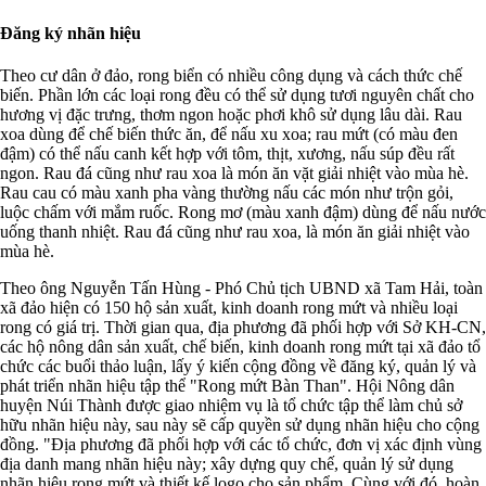
Đăng ký nhãn hiệu
Theo cư dân ở đảo, rong biển có nhiều công dụng và cách thức chế
biến. Phần lớn các loại rong đều có thể sử dụng tươi nguyên chất cho
hương vị đặc trưng, thơm ngon hoặc phơi khô sử dụng lâu dài. Rau
xoa dùng để chế biến thức ăn, để nấu xu xoa; rau mứt (có màu đen
đậm) có thể nấu canh kết hợp với tôm, thịt, xương, nấu súp đều rất
ngon. Rau đá cũng như rau xoa là món ăn vặt giải nhiệt vào mùa hè.
Rau cau có màu xanh pha vàng thường nấu các món như trộn gỏi,
luộc chấm với mắm ruốc. Rong mơ (màu xanh đậm) dùng để nấu nước
uống thanh nhiệt. Rau đá cũng như rau xoa, là món ăn giải nhiệt vào
mùa hè.
Theo ông Nguyễn Tấn Hùng - Phó Chủ tịch UBND xã Tam Hải, toàn
xã đảo hiện có 150 hộ sản xuất, kinh doanh rong mứt và nhiều loại
rong có giá trị. Thời gian qua, địa phương đã phối hợp với Sở KH-CN,
các hộ nông dân sản xuất, chế biến, kinh doanh rong mứt tại xã đảo tổ
chức các buổi thảo luận, lấy ý kiến cộng đồng về đăng ký, quản lý và
phát triển nhãn hiệu tập thể "Rong mứt Bàn Than". Hội Nông dân
huyện Núi Thành được giao nhiệm vụ là tổ chức tập thể làm chủ sở
hữu nhãn hiệu này, sau này sẽ cấp quyền sử dụng nhãn hiệu cho cộng
đồng. "Địa phương đã phối hợp với các tổ chức, đơn vị xác định vùng
địa danh mang nhãn hiệu này; xây dựng quy chế, quản lý sử dụng
nhãn hiệu rong mứt và thiết kế logo cho sản phẩm. Cùng với đó, hoàn