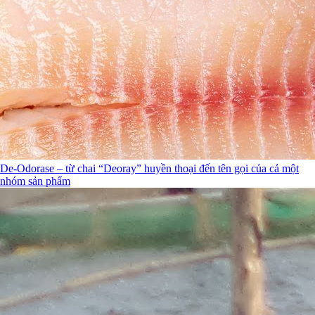
De-Odorase – từ chai “Deoray” huyền thoại đến tên gọi của cả một
nhóm sản phẩm