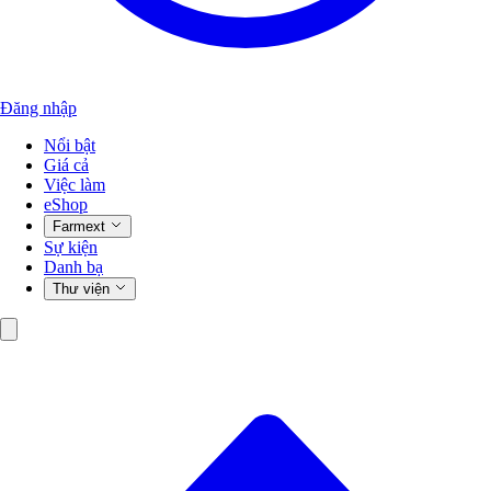
Đăng nhập
Nổi bật
Giá cả
Việc làm
eShop
Farmext
Sự kiện
Danh bạ
Thư viện