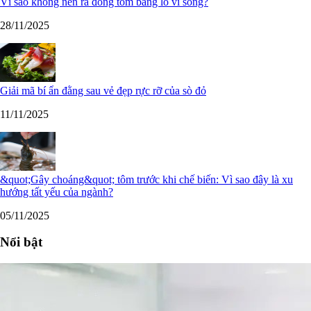
Vì sao không nên rã đông tôm bằng lò vi sóng?
28/11/2025
Giải mã bí ẩn đằng sau vẻ đẹp rực rỡ của sò đỏ
11/11/2025
&quot;Gây choáng&quot; tôm trước khi chế biến: Vì sao đây là xu
hướng tất yếu của ngành?
05/11/2025
Nổi bật