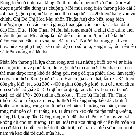
Rong biển có tính mát, là nguồn thực phẩm ngon ở xứ đảo Tam Hải
được người tiêu dùng ưa chuộng. Mỗi mùa rong biển thường kéo dài 3
- 4 tháng, giúp phụ nữ làng biển thu nhập từ 15 - 20 triệu/tháng vào vụ
chính. Chị Đỗ Thị Hoa Mai (thôn Thuận An) cho biết, rong biển
thường mọc trên các bãi đá giăng, hoặc gần các bãi đá; các bãi đá ở
đảo Hòn Dứa, Hòn Than. Muốn hái rong người ta phải chờ đúng thời
điểm thuận lợi. Mùa đông là thời điểm hái rau mứt; mùa hè là thời
điểm của rau câu, rau xoa, rau đá, rau xá. Người hái rong phải xem
theo mùa và phụ thuộc vào mức độ con sóng to, sóng nhỏ, lúc triều lên
và triều xuống mà lặn hái...
Phần lớn thương lái lựa chọn rong tươi sau những buổi trở về từ biển
của người hái về phơi khô, đóng gói đưa đi các nơi. Du khách chỉ có
thể mua được rong khô đã đóng gói, rong đã qua phiếu (lọc, làm sạch)
có giá cao hơn. Rong mứt ở Tam Hải có giá cao nhất, tầm 3 - 3,5 triệu
đồng/kg khô, rau xóa 300 - 400 nghìn đồng/kg khô, rau câu tươi chưa
qua sơ chế có giá 30 - 50 nghìn đồng/kg, rau chân vịt (rau đá) chưa
sạch có giá 170 - 200 nghìn đồng/kg… Theo bà Huỳnh Thị Tùng
(thôn Đông Tuần), năm nay, do thời tiết nắng nóng kéo dài, lạnh ít
khiến sản lượng rong mứt ít hơn mọi năm. Thường các năm, mùa
rong mứt kéo dài từ tháng 10, 11 âm lịch kéo dài tới tận tháng Giêng,
tháng Hai, song đầu Giêng rong mứt đã khan hiếm, giá nhảy vọt vẫn
không đủ cho thị trường. Bù lại, loài rau xoa dùng để chế biến món xu
xoa ở đảo thì nhiều vô kể do thuận trời, mùa rau lại đến sớm hơn mọi
năm và kéo dài tới cuối mùa hè…