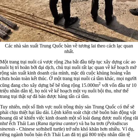
Các nhà sản xuất Trung Quốc bàn về tương lai theo cách lạc quan
nhất.
Một trang trại nuôi cá vược rộng 2ha bắt đầu tiếp tục xây dựng các ao
nuôi bị trì hoãn bởi đại dịch, chủ trại nuôi rất lạc quan về kế hoạch mở
rộng sản xuất kinh doanh của mình, mặc dù cuộc khủng hoảng vẫn
chưa hoàn toàn kết thúc. Ở một trang trại nuôi cá tầm khác, mọi người
2
cũng đang cho xây dựng bể bê tông rộng 15.000m
với vốn đầu tư 10
triệu nhân dân tệ, họ nói về kế hoạch một vụ nuôi bội thu, như thể
trang trại thật sự đã bán được hàng tấn cá tầm.
Tuy nhiên, một số lĩnh vực nuôi trồng thủy sản Trung Quốc có thể sẽ
phải chịu thiệt hại lâu dài. Lệnh kiểm soát chặt chẽ buôn bán động vật
hoang dã sẽ khiến việc kinh doanh một số loài đang được nuôi rộng rãi
như ếch Thái Lan (
Rana tigrina cantor
) và ba ba trơn (
Pelodiscus
sinensis
- Chinese softshell turtle) trở nên khó khăn hơn nhiều. Ví dụ,
riêng ngành buôn bán ếch Thái Lan đã trị giá 800 triệu nhân dân tệ