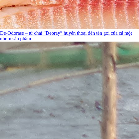
De-Odorase – từ chai “Deoray” huyền thoại đến tên gọi của cả một
nhóm sản phẩm