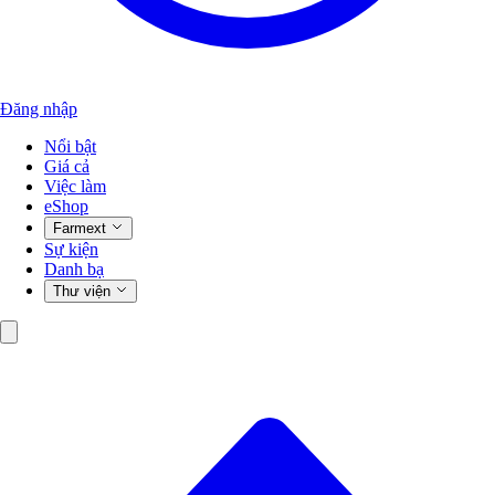
Đăng nhập
Nổi bật
Giá cả
Việc làm
eShop
Farmext
Sự kiện
Danh bạ
Thư viện