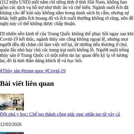
(112 triệu USD) mỗi năm chỉ riêng tính ở tỉnh Hải Nam, không bao
gồm các dịch vụ hỗ trợ như thức ăn và chế biến. Ngành nuôi ếch đã
kháng cáo để loài này không nằm trong danh sách bị cấm, nhưng sự
khác biệt giữa ếch hoang dã và ếch nuôi thường không rõ ràng, nên đề
nghị này có thể không được chấp thuận.
Dĩ nhiên nền kinh tế của Trung Quốc không thể phục hồi ngay sau khi
Covid-19 kết thúc, ngành thủy sản cũng không ngoại lệ, nhưng mọi
người đều đã chăm chỉ làm việc trở lại, từ những tiểu thương ở chợ,
quán lẩu nhỏ hay chủ các trang trại nuôi khổng lồ. Người nuôi trồng
thủy sản ở Trung Quốc có một niềm tin lạc quan đến kỳ lạ về tương
lai, đó là tinh thần đáng khích lệ và học hỏi.
#Thủy sản
#trung quoc
#Covid-19
Bài viết liên quan
Đột phá y học: Chế tạo thành công giác mạc nhân tạo từ vảy cá
12/03/2026