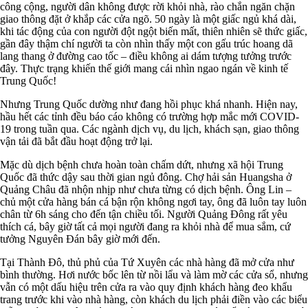
công cộng, người dân không được rời khỏi nhà, rào chắn ngăn chặn
giao thông đặt ở khắp các cửa ngõ. 50 ngày là một giấc ngủ khá dài,
khi tác động của con người đột ngột biến mất, thiên nhiên sẽ thức giấc,
gần đây thậm chí người ta còn nhìn thấy một con gấu trúc hoang dã
lang thang ở đường cao tốc – điều không ai dám tượng tưởng trước
đây. Thực trạng khiến thế giới mang cái nhìn ngao ngán về kinh tế
Trung Quốc!
Nhưng Trung Quốc dường như đang hồi phục khá nhanh. Hiện nay,
hầu hết các tỉnh đều báo cáo không có trường hợp mắc mới COVID-
19 trong tuần qua. Các ngành dịch vụ, du lịch, khách sạn, giao thông
vận tải đã bắt đầu hoạt động trở lại.
Mặc dù dịch bệnh chưa hoàn toàn chấm dứt, nhưng xã hội Trung
Quốc đã thức dậy sau thời gian ngủ đông. Chợ hải sản Huangsha ở
Quảng Châu đã nhộn nhịp như chưa từng có dịch bệnh. Ông Lin –
chủ một cửa hàng bán cá bận rộn không ngơi tay, ông đã luôn tay luôn
chân từ 6h sáng cho đến tận chiều tối. Người Quảng Đông rất yêu
thích cá, bây giờ tất cả mọi người đang ra khỏi nhà để mua sắm, cứ
tưởng Nguyên Đán bây giờ mới đến.
Tại Thành Đô, thủ phủ của Tứ Xuyên các nhà hàng đã mở cửa như
bình thường. Hơi nước bốc lên từ nồi lẩu và làm mờ các cửa sổ, nhưng
vẫn có một dấu hiệu trên cửa ra vào quy định khách hàng đeo khẩu
trang trước khi vào nhà hàng, còn khách du lịch phải điền vào các biểu