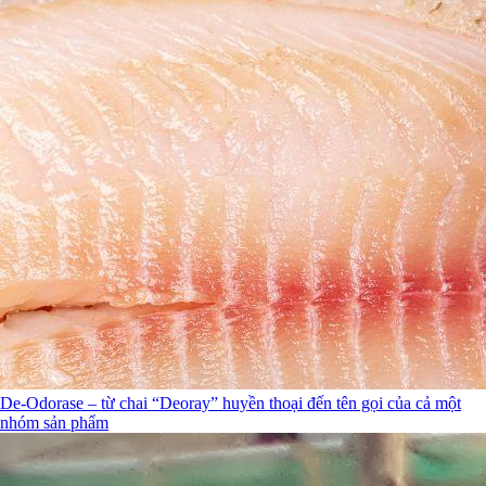
De-Odorase – từ chai “Deoray” huyền thoại đến tên gọi của cả một
nhóm sản phẩm