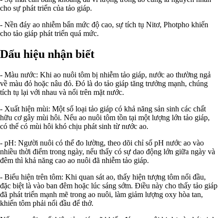
cho sự phát triển của tảo giáp.
- Nền đáy ao nhiễm bẩn mức độ cao, sự tích tụ Nitơ, Photpho khiến
cho tảo giáp phát triển quá mức.
Dấu hiệu nhận biết
- Màu nước: Khi ao nuôi tôm bị nhiễm tảo giáp, nước ao thường ngả
về màu đỏ hoặc nâu đỏ. Đó là do tảo giáp tăng trưởng mạnh, chúng
tích tụ lại với nhau và nổi trên mặt nước.
- Xuất hiện mùi: Một số loại tảo giáp có khả năng sản sinh các chất
hữu cơ gây mùi hôi. Nếu ao nuôi tôm tồn tại một lượng lớn tảo giáp,
có thể có mùi hôi khó chịu phát sinh từ nước ao.
- pH: Người nuôi có thể đo lường, theo dõi chỉ số pH nước ao vào
nhiều thời điểm trong ngày, nếu thấy có sự dao động lớn giữa ngày và
đêm thì khả năng cao ao nuôi đã nhiễm tảo giáp.
- Biểu hiện trên tôm: Khi quan sát ao, thấy hiện tượng tôm nổi đầu,
đặc biệt là vào ban đêm hoặc lúc sáng sớm. Điều này cho thấy tảo giáp
đã phát triển mạnh mẽ trong ao nuôi, làm giảm lượng oxy hòa tan,
khiến tôm phải nổi đầu để thở.