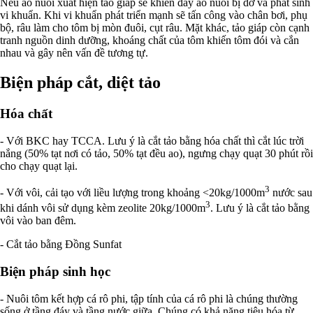
Nếu ao nuôi xuất hiện tảo giáp sẽ khiến đáy ao nuôi bị dơ và phát sinh
vi khuẩn. Khi vi khuẩn phát triển mạnh sẽ tấn công vào chân bơi, phụ
bộ, râu làm cho tôm bị mòn đuôi, cụt râu. Mặt khác, tảo giáp còn cạnh
tranh nguồn dinh dưỡng, khoáng chất của tôm khiến tôm đói và cắn
nhau và gây nên vấn đề tương tự.
Biện pháp cắt, diệt tảo
Hóa chất
- Với BKC hay TCCA. Lưu ý là cắt tảo bằng hóa chất thì cắt lúc trời
nắng (50% tạt nơi có tảo, 50% tạt đều ao), ngưng chạy quạt 30 phút rồi
cho chạy quạt lại.
3
- Với vôi, cải tạo với liều lượng trong khoảng <20kg/1000m
nước sau
3
khi dánh vôi sử dụng kèm zeolite 20kg/1000m
. Lưu ý là cắt tảo bằng
vôi vào ban đêm.
- Cắt tảo bằng Đồng Sunfat
Biện pháp sinh học
- Nuôi tôm kết hợp cá rô phi, tập tính của cá rô phi là chúng thường
sống ở tầng đáy và tầng nước giữa. Chúng có khả năng tiêu hóa từ