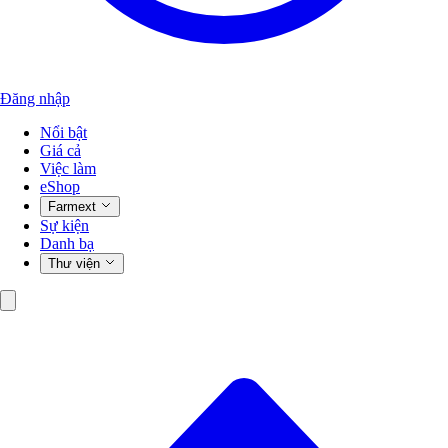
Đăng nhập
Nổi bật
Giá cả
Việc làm
eShop
Farmext
Sự kiện
Danh bạ
Thư viện