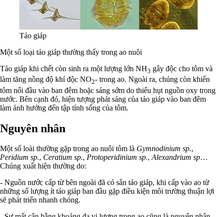
Tảo giáp
Một số loại tảo giáp thường thấy trong ao nuôi
Tảo giáp khi chết còn sinh ra một lượng lớn NH
gây độc cho tôm và
3
làm tăng nồng độ khí độc NO
- trong ao. Ngoài ra, chúng còn khiến
2
tôm nổi đầu vào ban đêm hoặc sáng sớm do thiếu hụt nguồn oxy trong
nước. Bên cạnh đó, hiện tượng phát sáng của tảo giáp vào ban đêm
làm ảnh hưởng đến tập tính sống của tôm.
Nguyên nhân
Một số loài thường gặp trong ao nuôi tôm là
Gymnodinium sp.
,
Peridium sp.
,
Ceratium sp.
,
Protoperidinium sp.
,
Alexandrium sp
…
Chúng xuất hiện thường do:
- Nguồn nước cấp từ bên ngoài đã có sẵn tảo giáp, khi cấp vào ao từ
những số lượng ít tảo giáp ban đầu gặp điều kiện môi trường thuận lợi
sẽ phát triển nhanh chóng.
- Sự mất cân bằng khoáng đa vi lượng trong ao cũng là nguyên nhân