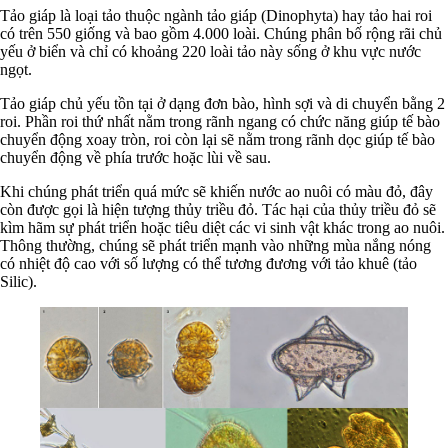
Tảo giáp là loại tảo thuộc ngành tảo giáp (Dinophyta) hay tảo hai roi
có trên 550 giống và bao gồm 4.000 loài. Chúng phân bố rộng rãi chủ
yếu ở biển và chỉ có khoảng 220 loài tảo này sống ở khu vực nước
ngọt.
Tảo giáp chủ yếu tồn tại ở dạng đơn bào, hình sợi và di chuyển bằng 2
roi. Phần roi thứ nhất nằm trong rãnh ngang có chức năng giúp tế bào
chuyển động xoay tròn, roi còn lại sẽ nằm trong rãnh dọc giúp tế bào
chuyển động về phía trước hoặc lùi về sau.
Khi chúng phát triển quá mức sẽ khiến nước ao nuôi có màu đỏ, đây
còn được gọi là hiện tượng thủy triều đỏ. Tác hại của thủy triều đỏ sẽ
kìm hãm sự phát triển hoặc tiêu diệt các vi sinh vật khác trong ao nuôi.
Thông thường, chúng sẽ phát triển mạnh vào những mùa nắng nóng
có nhiệt độ cao với số lượng có thể tương đương với tảo khuê (tảo
Silic).