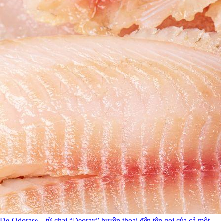
De-Odorase – từ chai “Deoray” huyền thoại đến tên gọi của cả một