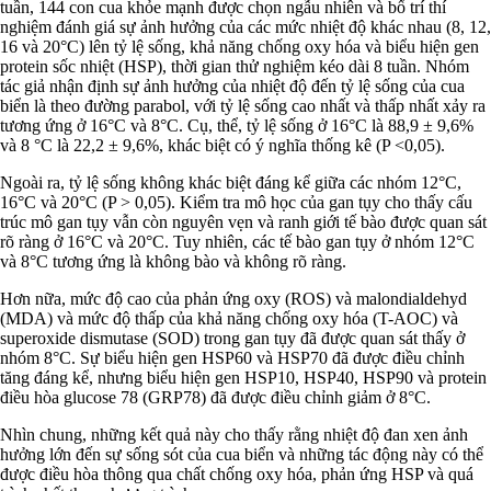
tuần, 144 con cua khỏe mạnh được chọn ngẫu nhiên và bố trí thí
nghiệm đánh giá sự ảnh hưởng của các mức nhiệt độ khác nhau (8, 12,
16 và 20°C) lên tỷ lệ sống, khả năng chống oxy hóa và biểu hiện gen
protein sốc nhiệt (HSP), thời gian thử nghiệm kéo dài 8 tuần. Nhóm
tác giả nhận định sự ảnh hưởng của nhiệt độ đến tỷ lệ sống của cua
biển là theo đường parabol, với tỷ lệ sống cao nhất và thấp nhất xảy ra
tương ứng ở 16°C và 8°C. Cụ, thể, tỷ lệ sống ở 16°C là 88,9 ± 9,6%
và 8 °C là 22,2 ± 9,6%, khác biệt có ý nghĩa thống kê (P <0,05).
Ngoài ra, tỷ lệ sống không khác biệt đáng kể giữa các nhóm 12°C,
16°C và 20°C (P > 0,05). Kiểm tra mô học của gan tụy cho thấy cấu
trúc mô gan tụy vẫn còn nguyên vẹn và ranh giới tế bào được quan sát
rõ ràng ở 16°C và 20°C. Tuy nhiên, các tế bào gan tụy ở nhóm 12°C
và 8°C tương ứng là không bào và không rõ ràng.
Hơn nữa, mức độ cao của phản ứng oxy (ROS) và malondialdehyd
(MDA) và mức độ thấp của khả năng chống oxy hóa (T-AOC) và
superoxide dismutase (SOD) trong gan tụy đã được quan sát thấy ở
nhóm 8°C. Sự biểu hiện gen HSP60 và HSP70 đã được điều chỉnh
tăng đáng kể, nhưng biểu hiện gen HSP10, HSP40, HSP90 và protein
điều hòa glucose 78 (GRP78) đã được điều chỉnh giảm ở 8°C.
Nhìn chung, những kết quả này cho thấy rằng nhiệt độ đan xen ảnh
hưởng lớn đến sự sống sót của cua biển và những tác động này có thể
được điều hòa thông qua chất chống oxy hóa, phản ứng HSP và quá