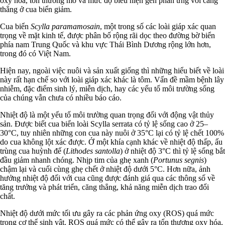
oxy hóa, tổn thương mô và mức độ biểu hiện gen phản ứng với căng
thẳng ở cua biển giảm.
Cua biển
Scylla paramamosain
, một trong số các loài giáp xác quan
trọng về mặt kinh tế, được phân bố rộng rãi dọc theo đường bờ biển
phía nam Trung Quốc và khu vực Thái Bình Dương rộng lớn hơn,
trong đó có Việt Nam.
Hiện nay, ngoài việc nuôi và sản xuất giống thì những hiểu biết về loài
này rất hạn chế so với loài giáp xác khác là tôm. Vấn đề mầm bệnh lây
nhiễm, đặc điểm sinh lý, miễn dịch, hay các yếu tố môi trường sống
của chúng vẫn chưa có nhiều báo cáo.
Nhiệt độ là một yếu tố môi trường quan trọng đối với động vật thủy
sản. Được biết cua biển loài Scylla serrata có tỷ lệ sống cao ở 25–
30°C, tuy nhiên những con cua này nuôi ở 35°C lại có tỷ lệ chết 100%
do cua không lột xác được. Ở một khía cạnh khác về nhiệt độ thấp, ấu
trùng cua huỳnh đế (
Lithodes santolla
) ở nhiệt độ 3°C thì tỷ lệ sống bắt
đầu giảm nhanh chóng. Nhịp tim của ghẹ xanh (
Portunus segnis
)
chậm lại và cuối cùng ghẹ chết ở nhiệt độ dưới 5°C. Hơn nữa, ảnh
hưởng nhiệt độ đối với cua cũng được đánh giá qua các thông số về
tăng trưởng và phát triển, căng thẳng, khả năng miễn dịch trao đổi
chất.
Nhiệt độ dưới mức tối ưu gây ra các phản ứng oxy (ROS) quá mức
trong cơ thể sinh vật. ROS quá mức có thể gây ra tổn thương oxy hóa,