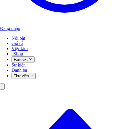
Đăng nhập
Nổi bật
Giá cả
Việc làm
eShop
Farmext
Sự kiện
Danh bạ
Thư viện