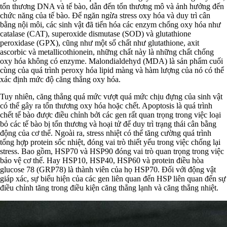
tổn thương DNA và tế bào, dẫn đến tổn thương mô và ảnh hưởng đến
chức năng của tế bào. Để ngăn ngừa stress oxy hóa và duy trì cân
bằng nội môi, các sinh vật đã tiến hóa các enzym chống oxy hóa như
catalase (CAT), superoxide dismutase (SOD) và glutathione
peroxidase (GPX), cũng như một số chất như glutathione, axit
ascorbic và metallicothionein, những chất này là những chất chống
oxy hóa không có enzyme. Malondialdehyd (MDA) là sản phẩm cuối
cùng của quá trình peroxy hóa lipid màng và hàm lượng của nó có thể
xác định mức độ căng thẳng oxy hóa.
Tuy nhiên, căng thẳng quá mức vượt quá mức chịu đựng của sinh vật
có thể gây ra tổn thương oxy hóa hoặc chết. Apoptosis là quá trình
chết tế bào được điều chỉnh bởi các gen rất quan trọng trong việc loại
bỏ các tế bào bị tổn thương và hoại tử để duy trì trạng thái cân bằng
động của cơ thể. Ngoài ra, stress nhiệt có thể tăng cường quá trình
tổng hợp protein sốc nhiệt, đóng vai trò thiết yếu trong việc chống lại
stress. Bao gồm, HSP70 và HSP90 đóng vai trò quan trọng trong việc
bảo vệ cơ thể. Hay HSP10, HSP40, HSP60 và protein điều hòa
glucose 78 (GRP78) là thành viên của họ HSP70. Đối với động vật
giáp xác, sự biểu hiện của các gen liên quan đến HSP liên quan đến sự
điều chỉnh tăng trong điều kiện căng thẳng lạnh và căng thẳng nhiệt.