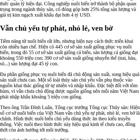
thức quản lý hiện đại. Công nghiệp nuôi biển trở thành bộ phận quan
trọng trong ngành thủy sản, có đóng góp hơn 25% tổng sản lượng và
giá trị kim ngạch xuất khẩu đạt hơn 4 tỷ USD.
Vẫn chủ yếu tự phát, nhỏ lẻ, ven bờ
Tiềm năng từ nuôi biển rất lớn, nhưng hiện nay cách thức triển khai
còn nhiều hạn chế. Hiện có 445 cơ sở sản xuất giống phục vụ nuôi
biển, trong đó 55 cơ sở sản xuất giống cá biển, sản lượng cá giống đạt
khoảng 550 triệu con; 390 cơ sở sản xuất giống nhuyễn thể (trai, hàu,
sò...) sản lượng đạt 45 tỷ con.
Đa phần giống phục vụ nuôi biển đã chủ động sản xuất, song hiệu quả
sản xuất chưa cao. Một số loài thủy sản chủ yếu vẫn phụ thuộc vào
nguồn khai thác giống từ tự nhiên và nhập khẩu. Đặc biệt đối với tôm
hùm, vì vẫn chưa chủ động được nguồn giống nên mỗi năm Việt Nam
phải nhập khẩu khoảng 5 triệu con giống.
Theo ông Trần Đình Luân, Tổng cục trưởng Tổng cục Thủy sản: Hiện
số cơ sở nuôi biển của Việt Nam vẫn chủ yếu tự phát, nhỏ lẻ, ven bờ là
chính. Hình thức nuôi biển chủ yếu dùng thức ăn theo kiểu truyền
thống. Việc nuôi theo hình thức này hiệu quả kinh tế chưa cao, đồng
thời còn ảnh hưởng tới môi trường.