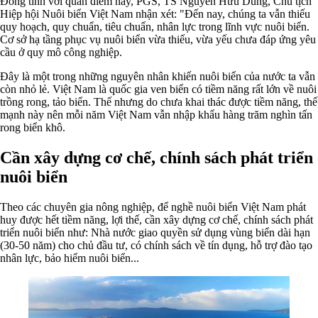
Đồng tình với quan điểm này, PGS, TS Nguyễn Hữu Dũng, Chủ tịch
Hiệp hội Nuôi biển Việt Nam nhận xét: "Đến nay, chúng ta vẫn thiếu
quy hoạch, quy chuẩn, tiêu chuẩn, nhân lực trong lĩnh vực nuôi biển.
Cơ sở hạ tầng phục vụ nuôi biển vừa thiếu, vừa yếu chưa đáp ứng yêu
cầu ở quy mô công nghiệp.
Đây là một trong những nguyên nhân khiến nuôi biển của nước ta vẫn
còn nhỏ lẻ. Việt Nam là quốc gia ven biển có tiềm năng rất lớn về nuôi
trồng rong, tảo biển. Thế nhưng do chưa khai thác được tiềm năng, thế
mạnh này nên mỗi năm Việt Nam vẫn nhập khẩu hàng trăm nghìn tấn
rong biển khô.
Cần xây dựng cơ chế, chính sách phát triển
nuôi biển
Theo các chuyên gia nông nghiệp, để nghề nuôi biển Việt Nam phát
huy được hết tiềm năng, lợi thế, cần xây dựng cơ chế, chính sách phát
triển nuôi biển như: Nhà nước giao quyền sử dụng vùng biển dài hạn
(30-50 năm) cho chủ đầu tư, có chính sách về tín dụng, hỗ trợ đào tạo
nhân lực, bảo hiểm nuôi biển...