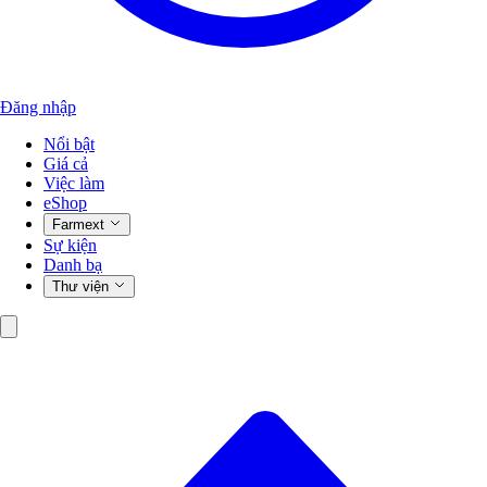
Đăng nhập
Nổi bật
Giá cả
Việc làm
eShop
Farmext
Sự kiện
Danh bạ
Thư viện