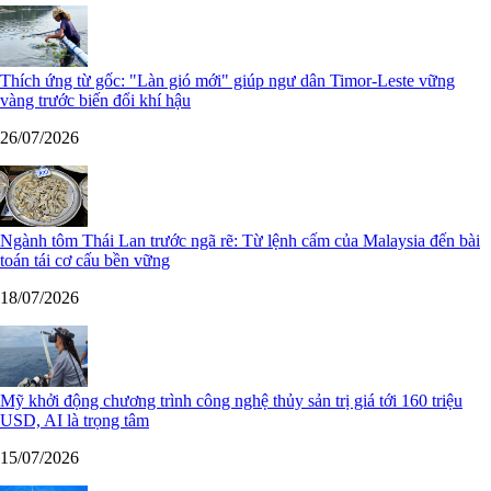
Thích ứng từ gốc: "Làn gió mới" giúp ngư dân Timor-Leste vững
vàng trước biến đổi khí hậu
26/07/2026
Ngành tôm Thái Lan trước ngã rẽ: Từ lệnh cấm của Malaysia đến bài
toán tái cơ cấu bền vững
18/07/2026
Mỹ khởi động chương trình công nghệ thủy sản trị giá tới 160 triệu
USD, AI là trọng tâm
15/07/2026