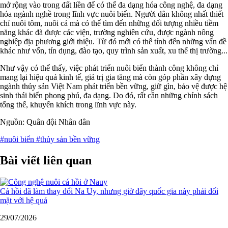
mở rộng vào trong đất liền để có thể đa dạng hóa công nghệ, đa dạng
hóa ngành nghề trong lĩnh vực nuôi biển. Người dân không nhất thiết
chỉ nuôi tôm, nuôi cá mà có thể tìm đến những đối tượng nhiều tiềm
năng khác đã được các viện, trường nghiên cứu, được ngành nông
nghiệp địa phương giới thiệu. Từ đó mới có thể tính đến những vấn đề
khác như vốn, tín dụng, đào tạo, quy trình sản xuất, xu thế thị trường...
Như vậy có thể thấy, việc phát triển nuôi biển thành công không chỉ
mang lại hiệu quả kinh tế, giá trị gia tăng mà còn góp phần xây dựng
ngành thủy sản Việt Nam phát triển bền vững, giữ gìn, bảo vệ được hệ
sinh thái biển phong phú, đa dạng. Do đó, rất cần những chính sách
tổng thể, khuyến khích trong lĩnh vực này.
Nguồn: Quân đội Nhân dân
#nuôi biển
#thủy sản bền vững
Bài viết liên quan
Cá hồi đã làm thay đổi Na Uy, nhưng giờ đây quốc gia này phải đối
mặt với hệ quả
29/07/2026