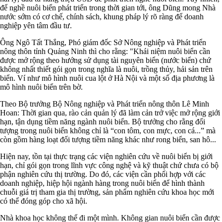
để nghề nuôi biển phát triển trong thời gian tới, ông Dũng mong Nhà
nước sớm có cơ chế, chính sách, khung pháp lý rõ ràng để doanh
nghiệp yên tâm đầu tư.
Ông Ngô Tất Thắng, Phó giám đốc Sở Nông nghiệp và Phát triển
nông thôn tỉnh Quảng Ninh thì cho rằng: "Khái niệm nuôi biển cần
được mở rộng theo hướng sử dụng tài nguyên biển (nước biển) chứ
không nhất thiết gói gọn trong nghĩa là nuôi, trồng thủy, hải sản trên
biển. Ví như mô hình nuôi cua lột ở Hà Nội và một số địa phương là
mô hình nuôi biển trên bờ.
Theo Bộ trưởng Bộ Nông nghiệp và Phát triển nông thôn Lê Minh
Hoan: Thời gian qua, rào cản quản lý đã làm cản trở việc mở rộng giới
hạn, tận dụng tiềm năng ngành nuôi biển. Bộ trưởng cho rằng đối
tượng trong nuôi biển không chỉ là “con tôm, con mực, con cá...” mà
còn gồm hàng loạt đối tượng tiềm năng khác như rong biển, san hô...
Hiện nay, tồn tại thực trạng các viện nghiên cứu về nuôi biển bị giới
hạn, chỉ gói gọn trong lĩnh vực công nghệ và kỹ thuật chứ chưa có bộ
phận nghiên cứu thị trường. Do đó, các viện cần phối hợp với các
doanh nghiệp, hiệp hội ngành hàng trong nuôi biển để hình thành
chuỗi giá trị tham gia thị trường, sản phẩm nghiên cứu khoa học mới
có thể đóng góp cho xã hội.
Nhà khoa học không thể đi một mình. Không gian nuôi biển cần được