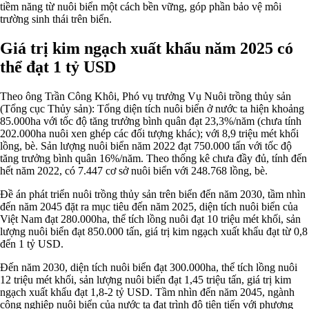
tiềm năng từ nuôi biển một cách bền vững, góp phần bảo vệ môi
trường sinh thái trên biển.
Giá trị kim ngạch xuất khẩu năm 2025 có
thể đạt 1 tỷ USD
Theo ông Trần Công Khôi, Phó vụ trưởng Vụ Nuôi trồng thủy sản
(Tổng cục Thủy sản): Tổng diện tích nuôi biển ở nước ta hiện khoảng
85.000ha với tốc độ tăng trưởng bình quân đạt 23,3%/năm (chưa tính
202.000ha nuôi xen ghép các đối tượng khác); với 8,9 triệu mét khối
lồng, bè. Sản lượng nuôi biển năm 2022 đạt 750.000 tấn với tốc độ
tăng trưởng bình quân 16%/năm. Theo thống kê chưa đầy đủ, tính đến
hết năm 2022, có 7.447 cơ sở nuôi biển với 248.768 lồng, bè.
Đề án phát triển nuôi trồng thủy sản trên biển đến năm 2030, tầm nhìn
đến năm 2045 đặt ra mục tiêu đến năm 2025, diện tích nuôi biển của
Việt Nam đạt 280.000ha, thể tích lồng nuôi đạt 10 triệu mét khối, sản
lượng nuôi biển đạt 850.000 tấn, giá trị kim ngạch xuất khẩu đạt từ 0,8
đến 1 tỷ USD.
Đến năm 2030, diện tích nuôi biển đạt 300.000ha, thể tích lồng nuôi
12 triệu mét khối, sản lượng nuôi biển đạt 1,45 triệu tấn, giá trị kim
ngạch xuất khẩu đạt 1,8-2 tỷ USD. Tầm nhìn đến năm 2045, ngành
công nghiệp nuôi biển của nước ta đạt trình độ tiên tiến với phương