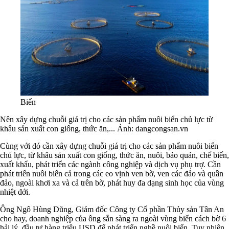
Biển
Nên xây dựng chuỗi giá trị cho các sản phẩm nuôi biển chủ lực từ
khâu sản xuất con giống, thức ăn,... Ảnh: dangcongsan.vn
Cùng với đó cần xây dựng chuỗi giá trị cho các sản phẩm nuôi biển
chủ lực, từ khâu sản xuất con giống, thức ăn, nuôi, bảo quản, chế biến,
xuất khẩu, phát triển các ngành công nghiệp và dịch vụ phụ trợ. Cần
phát triển nuôi biển cả trong các eo vịnh ven bờ, ven các đảo và quần
đảo, ngoài khơi xa và cả trên bờ, phát huy đa dạng sinh học của vùng
nhiệt đới.
Ông Ngô Hùng Dũng, Giám đốc Công ty Cổ phần Thủy sản Tân An
cho hay, doanh nghiệp của ông sẵn sàng ra ngoài vùng biển cách bờ 6
hải lý, đầu tư hàng triệu USD để phát triển nghề nuôi biển. Tuy nhiên,