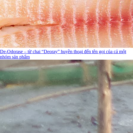
De-Odorase – từ chai “Deoray” huyền thoại đến tên gọi của cả một
nhóm sản phẩm