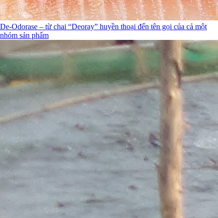
De-Odorase – từ chai “Deoray” huyền thoại đến tên gọi của cả một
nhóm sản phẩm