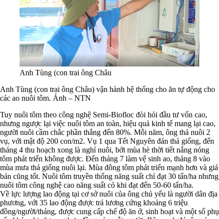
Anh Tùng (con trai ông Châu
Anh Tùng (con trai ông Châu) vận hành hệ thống cho ăn tự động cho
các ao nuôi tôm. Ảnh – NTN
Tuy nuôi tôm theo công nghệ Semi-Biofloc đòi hỏi đầu tư vốn cao,
nhưng ngược lại việc nuôi tôm an toàn, hiệu quả kinh tế mang lại cao,
người nuôi cầm chắc phần thắng đến 80%. Mỗi năm, ông thả nuôi 2
vụ, với mật độ 200 con/m2. Vụ 1 qua Tết Nguyên đán thả giống, đến
tháng 4 thu hoạch xong là nghỉ nuôi, bởi mùa hè thời tiết nắng nóng
tôm phát triển không được. Đến tháng 7 làm vệ sinh ao, tháng 8 vào
mùa mưa thả giống nuôi lại. Mùa đông tôm phát triển mạnh hơn và giá
bán cũng tốt. Nuôi tôm truyền thống năng suất chỉ đạt 30 tấn/ha nhưng
nuôi tôm công nghệ cao năng suất có khi đạt đến 50-60 tấn/ha.
Về lực lượng lao động tại cơ sở nuôi của ông chủ yếu là người dân địa
phương, với 35 lao động được trả lương cứng khoảng 6 triệu
đồng/người/tháng, được cung cấp chế độ ăn ở, sinh hoạt và một số phụ