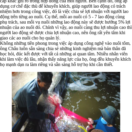
cấp khác ghi rõ trong hợp đồng của mỗi người. Bên cạnh đó, ông áp
dụng cơ chế đặc thù để khuyến khích, giúp người lao động có trách
nhiệm hơn trong công việc, đó là việc chia sẻ lợi nhuận với người lao
động trên từng ao nuôi. Cụ thể, mỗi ao nuôi có 5 - 7 lao động cùng
phụ trách, sau mỗi vụ nuôi những lao động này sẽ được hưởng 5% lợi
nhuận của ao nuôi đó. Chính vì vậy, ao nuôi càng thu lợi nhuận cao thì
người lao động sẽ được chia lợi nhuận cao, nên ông rất yên tâm khi
giao các ao nuôi cho họ quản lý.
Không những tiên phong trong việc áp dụng công nghệ vào nuôi tôm,
ông Châu luôn sẵn sàng chia sẻ những kinh nghiệm mà bản thân đã
học hỏi, đúc kết được với tất cả những ai quan tâm. Nhiều nhân viên
khi làm việc đủ lâu, nhận thấy năng lực của họ, ông đều khuyến khích
họ mạnh dạn ra làm riêng và sẵn sàng hỗ trợ họ khi cần thiết.