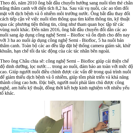
Theo đó, năm 2010 ông bắt đầu chuyển hướng sang nuôi tôm thẻ chân
trắng thâm canh với diện tích 8,2 ha. Sau vài vụ nuôi, các ao tôm đối
mặt với dịch bệnh và ô nhiễm môi trường nước. Ông bắt đầu thay đổi
cách tiếp cận về việc nuôi tôm thông qua tìm kiếm thông tin, kỹ thuật
qua các phương tiện thông tin, cũng như tham quan học tập từ các
vùng nuôi khác. Đến năm 2016, ông bắt đầu chuyển đổi dần các ao
nuôi sang áp dụng công nghệ Semi – Biofloc và ổn định cho đến nay
với 3 ha ao nuôi áp dụng công nghệ Semi - Biofloc, 5 ha nuôi bán
thâm canh. Toàn bộ các ao đều lắp đặt hệ thống camera giám sát, khử
khuẩn, hạn chế tối đa tác động của các tác nhân bên ngoài.
Theo ông Châu chia sẽ: công nghệ Semi – Biofloc giúp cải thiện chế
độ dinh dưỡng, lọc nước… trong ao nuôi, đảm bảo an toàn với mức độ
cao. Giúp người nuôi điều chỉnh được các vấn đề trong quá trình nuôi
để giảm thiểu dịch bệnh và ô nhiễm, giúp tôm phát triển và khả năng
thành công cao hơn. Đặc biệt, người nuôi phải làm chủ được công
nghệ, am hiểu kỹ thuật, đồng thời kết hợp kinh nghiệm với nhiều yếu
tố khác.