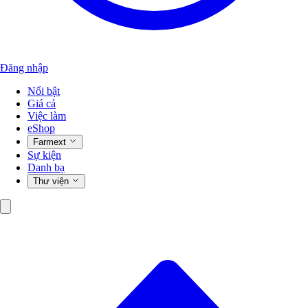
Đăng nhập
Nổi bật
Giá cả
Việc làm
eShop
Farmext
Sự kiện
Danh bạ
Thư viện