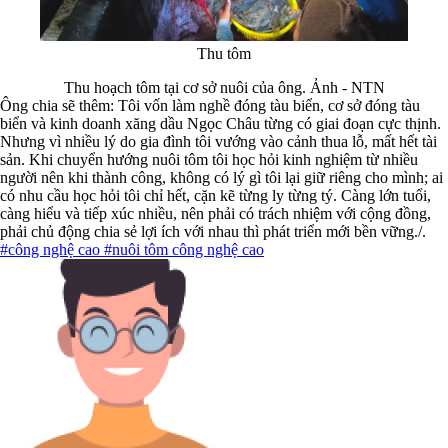
Thu tôm
Thu hoạch tôm tại cơ sở nuôi của ông. Ảnh - NTN
Ông chia sẽ thêm: Tôi vốn làm nghề đóng tàu biển, cơ sở đóng tàu
biển và kinh doanh xăng dầu Ngọc Châu từng có giai đoạn cực thịnh.
Nhưng vì nhiều lý do gia đình tôi vướng vào cảnh thua lỗ, mất hết tài
sản. Khi chuyển hướng nuôi tôm tôi học hỏi kinh nghiệm từ nhiều
người nên khi thành công, không có lý gì tôi lại giữ riêng cho mình; ai
có nhu cầu học hỏi tôi chỉ hết, cặn kẽ từng ly từng tý. Càng lớn tuổi,
càng hiểu và tiếp xúc nhiều, nên phải có trách nhiệm với cộng đồng,
phải chủ động chia sẻ lợi ích với nhau thì phát triển mới bền vững./.
#công nghệ cao
#nuôi tôm công nghệ cao