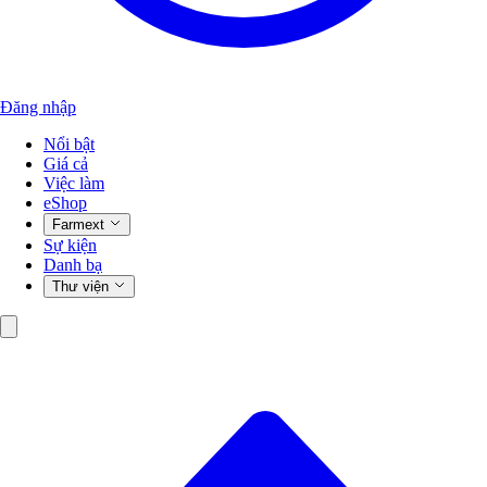
Đăng nhập
Nổi bật
Giá cả
Việc làm
eShop
Farmext
Sự kiện
Danh bạ
Thư viện