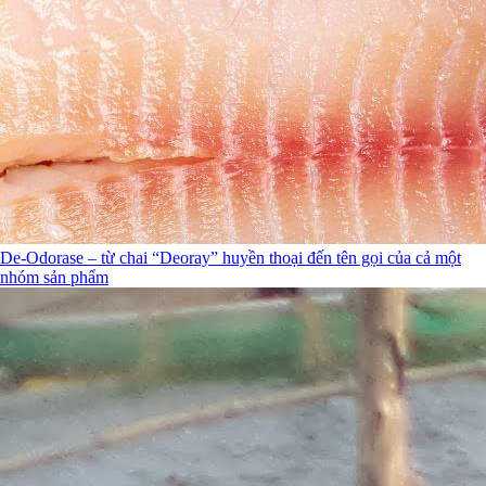
De-Odorase – từ chai “Deoray” huyền thoại đến tên gọi của cả một
nhóm sản phẩm