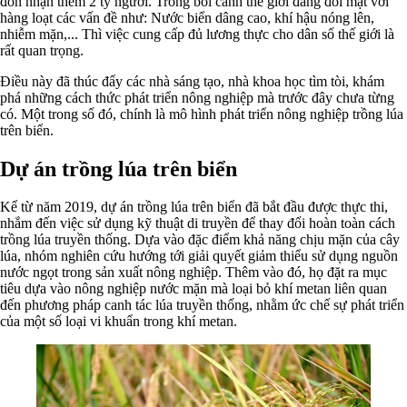
đón nhận thêm 2 tỷ người. Trong bối cảnh thế giới đang đối mặt với
hàng loạt các vấn đề như: Nước biển dâng cao, khí hậu nóng lên,
nhiễm mặn,... Thì việc cung cấp đủ lương thực cho dân số thế giới là
rất quan trọng.
Điều này đã thúc đẩy các nhà sáng tạo, nhà khoa học tìm tòi, khám
phá những cách thức phát triển nông nghiệp mà trước đây chưa từng
có. Một trong số đó, chính là mô hình phát triển nông nghiệp trồng lúa
trên biển.
Dự án trồng lúa trên biển
Kể từ năm 2019, dự án trồng lúa trên biển đã bắt đầu được thực thi,
nhắm đến việc sử dụng kỹ thuật di truyền để thay đổi hoàn toàn cách
trồng lúa truyền thống. Dựa vào đặc điểm khả năng chịu mặn của cây
lúa, nhóm nghiên cứu hướng tới giải quyết giảm thiểu sử dụng nguồn
nước ngọt trong sản xuất nông nghiệp. Thêm vào đó, họ đặt ra mục
tiêu dựa vào nông nghiệp nước mặn mà loại bỏ khí metan liên quan
đến phương pháp canh tác lúa truyền thống, nhằm ức chế sự phát triển
của một số loại vi khuẩn trong khí metan.