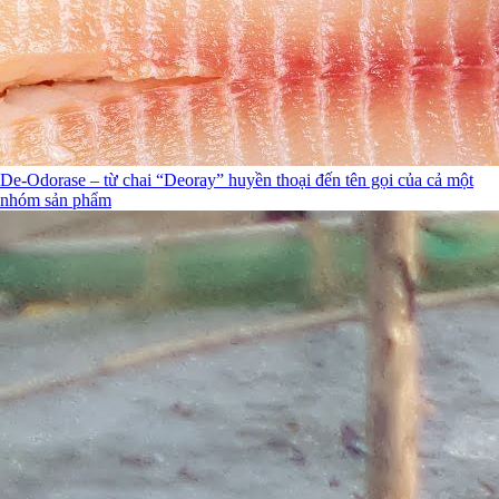
De-Odorase – từ chai “Deoray” huyền thoại đến tên gọi của cả một
nhóm sản phẩm