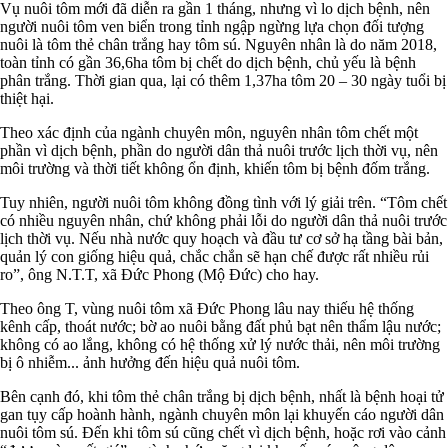
Vụ nuôi tôm mới đã diễn ra gần 1 tháng, nhưng vì lo dịch bệnh, nên
người nuôi tôm ven biển trong tỉnh ngập ngừng lựa chọn đối tượng
nuôi là tôm thẻ chân trắng hay tôm sú. Nguyên nhân là do năm 2018,
toàn tỉnh có gần 36,6ha tôm bị chết do dịch bệnh, chủ yếu là bệnh
phân trắng. Thời gian qua, lại có thêm 1,37ha tôm 20 – 30 ngày tuổi bị
thiệt hại.
Theo xác định của ngành chuyên môn, nguyên nhân tôm chết một
phần vì dịch bệnh, phần do người dân thả nuôi trước lịch thời vụ, nên
môi trường và thời tiết không ổn định, khiến tôm bị bệnh đốm trắng.
Tuy nhiên, người nuôi tôm không đồng tình với lý giải trên. “Tôm chết
có nhiều nguyên nhân, chứ không phải lỗi do người dân thả nuôi trước
lịch thời vụ. Nếu nhà nước quy hoạch và đầu tư cơ sở hạ tầng bài bản,
quản lý con giống hiệu quả, chắc chắn sẽ hạn chế được rất nhiều rủi
ro”, ông N.T.T, xã Đức Phong (Mộ Đức) cho hay.
Theo ông T, vùng nuôi tôm xã Đức Phong lâu nay thiếu hệ thống
kênh cấp, thoát nước; bờ ao nuôi bằng đất phủ bạt nên thẩm lậu nước;
không có ao lắng, không có hệ thống xử lý nước thải, nên môi trường
bị ô nhiễm... ảnh hưởng đến hiệu quả nuôi tôm.
Bên cạnh đó, khi tôm thẻ chân trắng bị dịch bệnh, nhất là bệnh hoại tử
gan tụy cấp hoành hành, ngành chuyên môn lại khuyến cáo người dân
nuôi tôm sú. Đến khi tôm sú cũng chết vì dịch bệnh, hoặc rơi vào cảnh