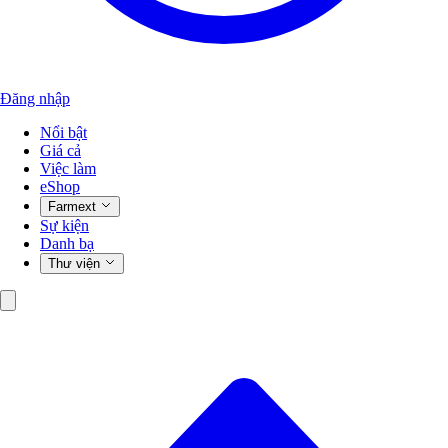
Đăng nhập
Nổi bật
Giá cả
Việc làm
eShop
Farmext
Sự kiện
Danh bạ
Thư viện