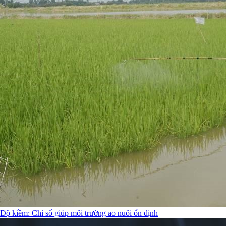
Độ kiềm: Chỉ số giúp môi trường ao nuôi ổn định