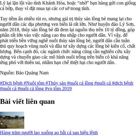
Lý lại lặn lội vào tỉnh Khánh Hòa, hoặc “nhờ” bạn hàng gửi con giống
cá bớp, thay vì đặt mua tại các cơ sở trong tỉnh.
Tuy tiềm ẩn nhiều rủi ro, nhưng giá trị thủy sản lồng bè mang lại cho
người dân các địa phương ven biển là rất lớn. Như huyện đảo Lý Sơn,
năm 2018, thủy sản lồng bè đã đem lại nguồn thu trên 10 tỷ đồng, góp
phần rất lớn vào việc nâng cao thu nhập cho người dân. Vì vậy, để
phát triển bền vững nghề nuôi thủy sản lồng bè, người dân cần tuân
thủ quy hoạch vùng nuôi và đầu tư xây dựng các lồng bè kiên cố, chất
lượng. Bên cạnh đó, các ngành chức năng cũng cần nghiên cứu xây
dựng và chuyển giao các mô hình nuôi trồng trên biển có khả năng
ứng phó với thiên tai, nhằm hạn chế thiệt hại cho người dân.
Nguồn: Báo Quảng Nam
#Dịch bệnh
#Nuôi tôm
#Thủy sản
#nuôi cá lồng
#nuôi cá
#dịch bệnh
#nuôi cá
#nuôi cá lồng
#vụ tôm 2019
Bài viết liên quan
Hàng trăm người lao xuống ao bắt cá sau hiệu lệnh