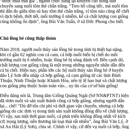
“được mùa mất giá”, ngành chức năng lại khuyến cáo nông dân
chuyển sang nuôi tôm thẻ chân trắng. “Treo hồ cũng tiếc, mà nuôi tôm
thì đắn đo giữa tôm sú hay tôm thẻ chân trắng, vì tôm nào cũng dễ chết
vì dịch bệnh, thời tiết, môi trường ô nhiễm, kể cả chất lượng con giống
cũng không ổn định”, ông Bùi Văn Tuấn, ở xã Đức Phong cho biết.
Chủ lồng bè cũng thấp thỏm
Năm 2018, người nuôi thủy sản lồng bè trong tỉnh bị thiệt hại nặng,
khi có gần 62 nghìn con cá cam, cá bớp nuôi biển bị chết do môi
trường nuôi bị ô nhiễm, hoặc lồng bè bị sóng đánh vỡ. Bên cạnh đó,
chất lượng con giống cũng là một trong những nguyên nhân dẫn đến
cá bị chết. Hiện nay, phần lớn các hộ nuôi thủy sản lồng bè ở huyện
đảo Lý Sơn đều nhập cá bớp giống, cá cam giống từ các tỉnh Bình
Thuận, Ninh Thuận hoặc Khánh Hòa, nên tỷ lệ hao hụt và chất lượng
con giống phụ thuộc hoàn toàn vào... uy tín của cơ sở bán giống!
Điều đáng nói là, Trung tâm Giống Quảng Ngãi (Sở NN&PTNT) hiện
đã ươm nuôi và sản xuất thành công cá bớp giống, nhưng người dân
lại... chê! “Dù đỡ tốn chi phí và thời gian vận chuyển, nhưng cá bớp
giống do các đơn vị trong tỉnh sản xuất không đồng đều về chất lượng.
Vì vậy, sau một thời gian nuôi, cá phát triển không đồng nhất về kích
cỡ, trọng lượng, nên thương lái loại thải rất nhiều”, ông Bùi Văn Lý, ở
xã An Hải (Lý Sơn), chia sẻ. Chính vì vậy, cứ đến vụ nuôi cá bớp, ông