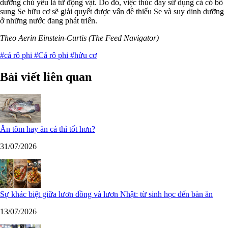
dưỡng chủ yếu là từ động vật. Do đó, việc thúc đẩy sử dụng cá có bổ
sung Se hữu cơ sẽ giải quyết được vấn đề thiếu Se và suy dinh dưỡng
ở những nước đang phát triển.
Theo Aerin Einstein-Curtis (The Feed Navigator)
#cá rô phi
#Cá rô phi
#hửu cơ
Bài viết liên quan
Ăn tôm hay ăn cá thì tốt hơn?
31/07/2026
Sự khác biệt giữa lươn đồng và lươn Nhật: từ sinh học đến bàn ăn
13/07/2026