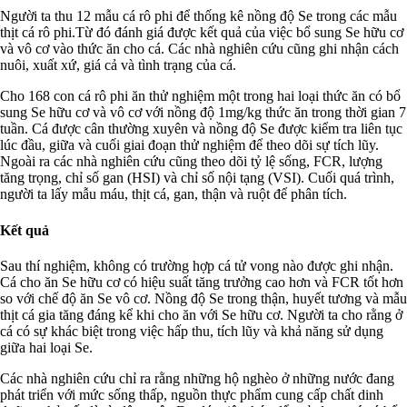
Người ta thu 12 mẫu cá rô phi để thống kê nồng độ Se trong các mẫu
thịt cá rô phi.Từ đó đánh giá được kết quả của việc bổ sung Se hữu cơ
và vô cơ vào thức ăn cho cá. Các nhà nghiên cứu cũng ghi nhận cách
nuôi, xuất xứ, giá cả và tình trạng của cá.
Cho 168 con cá rô phi ăn thử nghiệm một trong hai loại thức ăn có bổ
sung Se hữu cơ và vô cơ với nồng độ 1mg/kg thức ăn trong thời gian 7
tuần. Cá được cân thường xuyên và nồng độ Se được kiểm tra liên tục
lúc đầu, giữa và cuối giai đoạn thử nghiệm để theo dõi sự tích lũy.
Ngoài ra các nhà nghiên cứu cũng theo dõi tỷ lệ sống, FCR, lượng
tăng trọng, chỉ số gan (HSI) và chỉ số nội tạng (VSI). Cuối quá trình,
người ta lấy mẫu máu, thịt cá, gan, thận và ruột để phân tích.
Kết quả
Sau thí nghiệm, không có trường hợp cá tử vong nào được ghi nhận.
Cá cho ăn Se hữu cơ có hiệu suất tăng trưởng cao hơn và FCR tốt hơn
so với chế độ ăn Se vô cơ. Nồng độ Se trong thận, huyết tương và mẫu
thịt cá gia tăng đáng kể khi cho ăn với Se hữu cơ. Người ta cho rằng ở
cá có sự khác biệt trong việc hấp thu, tích lũy và khả năng sử dụng
giữa hai loại Se.
Các nhà nghiên cứu chỉ ra rằng những hộ nghèo ở những nước đang
phát triển với mức sống thấp, nguồn thực phẩm cung cấp chất dinh