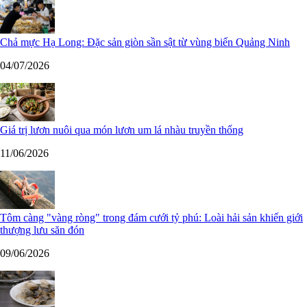
Chả mực Hạ Long: Đặc sản giòn sần sật từ vùng biển Quảng Ninh
04/07/2026
Giá trị lươn nuôi qua món lươn um lá nhàu truyền thống
11/06/2026
Tôm càng "vàng ròng" trong đám cưới tỷ phú: Loài hải sản khiến giới
thượng lưu săn đón
09/06/2026