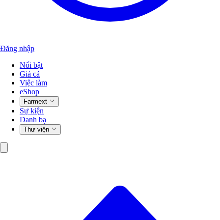
Đăng nhập
Nổi bật
Giá cả
Việc làm
eShop
Farmext
Sự kiện
Danh bạ
Thư viện