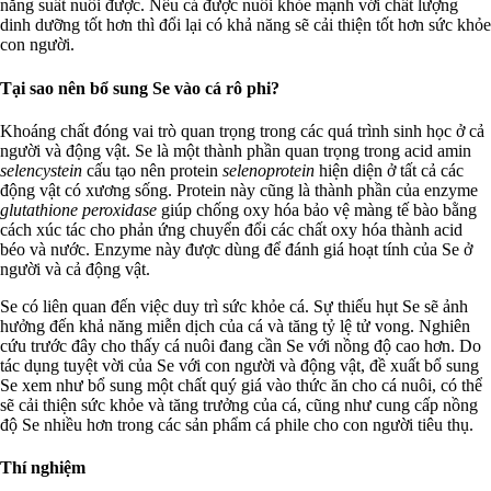
năng suất nuôi được. Nếu cá được nuôi khỏe mạnh với chất lượng
dinh dưỡng tốt hơn thì đổi lại có khả năng sẽ cải thiện tốt hơn sức khỏe
con người.
Tại sao nên bổ sung Se vào cá rô phi?
Khoáng chất đóng vai trò quan trọng trong các quá trình sinh học ở cả
người và động vật. Se là một thành phần quan trọng trong acid amin
selencystein
cấu tạo nên protein
selenoprotein
hiện diện ở tất cả các
động vật có xương sống. Protein này cũng là thành phần của enzyme
glutathione peroxidase
giúp chống oxy hóa bảo vệ màng tế bào bằng
cách xúc tác cho phản ứng chuyển đổi các chất oxy hóa thành acid
béo và nước. Enzyme này được dùng để đánh giá hoạt tính của Se ở
người và cả động vật.
Se có liên quan đến việc duy trì sức khỏe cá. Sự thiếu hụt Se sẽ ảnh
hưởng đến khả năng miễn dịch của cá và tăng tỷ lệ tử vong. Nghiên
cứu trước đây cho thấy cá nuôi đang cần Se với nồng độ cao hơn. Do
tác dụng tuyệt vời của Se với con người và động vật, đề xuất bổ sung
Se xem như bổ sung một chất quý giá vào thức ăn cho cá nuôi, có thể
sẽ cải thiện sức khỏe và tăng trưởng của cá, cũng như cung cấp nồng
độ Se nhiều hơn trong các sản phẩm cá phile cho con người tiêu thụ.
Thí nghiệm