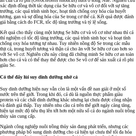
ăn của cá rô phi
(Oreochromis niloticus
) nuôi ở sông Nile. Nghiên cứu
xác định đồng thời tác dụng của Se hữu cơ và vô cơ đối với sự tăng
trưởng, các quá trình sinh học, hoạt tính chống oxy hóa của huyết
tương, gan và sự đồng hóa của Se trong cơ thể cá. Kết quả được đánh
giá bằng cách đo FCR, tốc độ tăng trưởng và tỷ lệ sống.
Kết quả cho thấy cùng một lượng Se hữu cơ và vô cơ như nhau thì cá
thí nghiệm có tốc độ tăng trưởng, các quá trình sinh học và hoạt tính
chống oxy hóa tương tự nhau. Tuy nhiên nồng độ Se trong các mẫu
thịt cá, trong huyết tương và thận cá cho ăn với Se hữu cơ cao hơn so
với Se vô cơ. Nghiên cứu này cũng đã chứng minh Se hữu cơ an toàn
hơn cho cá và có thể thay thế được cho Se vô cơ để sản xuất cá rô phi
giàu Se.
Có thể đẩy lùi suy dinh dưỡng nhờ cá
Suy dinh dưỡng hiện nay vẫn còn là một vấn đề nan giải ở một số
nước trên thế giới. Trong khi đó, cá dù là nguồn thực phẩm giàu
protein và các chất dinh dưỡng khác nhưng lại chưa được công nhận
và đánh giá thấp. Tuy nhiên nhu cầu cá trên thế giới ngày càng tăng,
hiện tại mức độ tiêu thụ lên tới hơn một nửa số cá do ngành nuôi trồng
thủy sản cung cấp.
Ngành công nghiệp nuôi trồng thủy sản đang phát triển, nhưng các
phương pháp bổ sung dinh dưỡng cho cá hiện tại chưa thể tối đa hóa