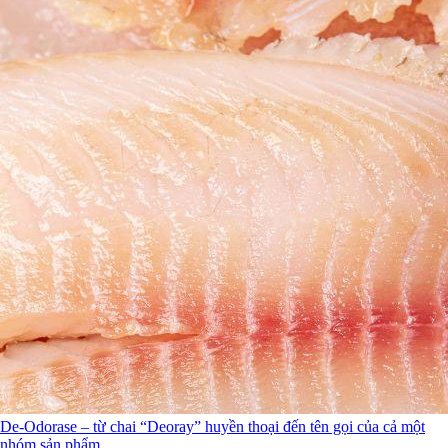
De-Odorase – từ chai “Deoray” huyền thoại đến tên gọi của cả một
nhóm sản phẩm