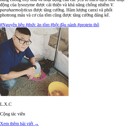
động của lysozyme được cải thiện và khả năng chống nhiễm
V.
parahaemolyticus
được tăng cường. Hàm lượng canxi và phốt
photrong máu và cơ của tôm cũng được tăng cường đáng kể.
#Nguyên liệu
#thức ăn tôm
#bột đậu nành
#protein thô
L.X.C
Cộng tác viên
Xem thêm bài viết →