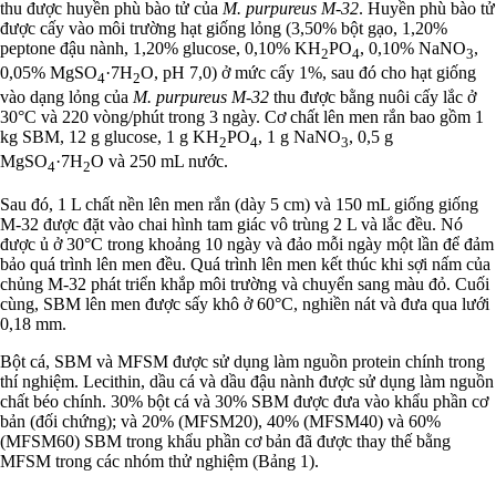
thu được huyền phù bào tử của
M. purpureus M-32
. Huyền phù bào tử
được cấy vào môi trường hạt giống lỏng (3,50% bột gạo, 1,20%
peptone đậu nành, 1,20% glucose, 0,10% KH
PO
, 0,10% NaNO
,
2
4
3
0,05% MgSO
·7H
O, pH 7,0) ở mức cấy 1%, sau đó cho hạt giống
4
2
vào dạng lỏng của
M. purpureus M-32
thu được bằng nuôi cấy lắc ở
30°C và 220 vòng/phút trong 3 ngày. Cơ chất lên men rắn bao gồm 1
kg SBM, 12 g glucose, 1 g KH
PO
, 1 g NaNO
, 0,5 g
2
4
3
MgSO
·7H
O và 250 mL nước.
4
2
Sau đó, 1 L chất nền lên men rắn (dày 5 cm) và 150 mL giống giống
M-32 được đặt vào chai hình tam giác vô trùng 2 L và lắc đều. Nó
được ủ ở 30°C trong khoảng 10 ngày và đảo mỗi ngày một lần để đảm
bảo quá trình lên men đều. Quá trình lên men kết thúc khi sợi nấm của
chủng M-32 phát triển khắp môi trường và chuyển sang màu đỏ. Cuối
cùng, SBM lên men được sấy khô ở 60°C, nghiền nát và đưa qua lưới
0,18 mm.
Bột cá, SBM và MFSM được sử dụng làm nguồn protein chính trong
thí nghiệm. Lecithin, dầu cá và dầu đậu nành được sử dụng làm nguồn
chất béo chính. 30% bột cá và 30% SBM được đưa vào khẩu phần cơ
bản (đối chứng); và 20% (MFSM20), 40% (MFSM40) và 60%
(MFSM60) SBM trong khẩu phần cơ bản đã được thay thế bằng
MFSM trong các nhóm thử nghiệm (Bảng 1).