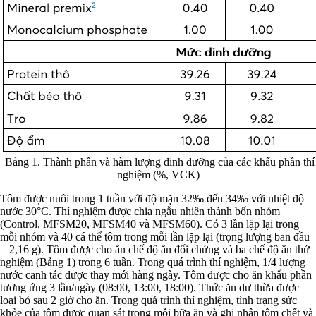
Bảng 1. Thành phần và hàm lượng dinh dưỡng của các khẩu phần thí
nghiệm (%, VCK)
Tôm được nuôi trong 1 tuần với độ mặn 32‰ đến 34‰ với nhiệt độ
nước 30°C. Thí nghiệm được chia ngẫu nhiên thành bốn nhóm
(Control, MFSM20, MFSM40 và MFSM60). Có 3 lần lặp lại trong
mỗi nhóm và 40 cá thể tôm trong mỗi lần lặp lại (trọng lượng ban đầu
= 2,16 g). Tôm được cho ăn chế độ ăn đối chứng và ba chế độ ăn thử
nghiệm (Bảng 1) trong 6 tuần. Trong quá trình thí nghiệm, 1/4 lượng
nước canh tác được thay mới hàng ngày. Tôm được cho ăn khẩu phần
tương ứng 3 lần/ngày (08:00, 13:00, 18:00). Thức ăn dư thừa được
loại bỏ sau 2 giờ cho ăn. Trong quá trình thí nghiệm, tình trạng sức
khỏe của tôm được quan sát trong mỗi bữa ăn và ghi nhận tôm chết và