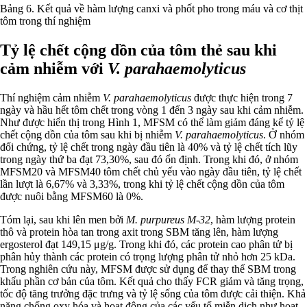
Bảng 6. Kết quả về hàm lượng canxi và phốt pho trong máu và cơ thịt
tôm trong thí nghiệm
Tỷ lệ chết cộng dồn của tôm thẻ sau khi
cảm nhiễm với
V. parahaemolyticus
Thí nghiệm cảm nhiễm
V. parahaemolyticus
được thực hiện trong 7
ngày và hầu hết tôm chết trong vòng 1 đến 3 ngày sau khi cảm nhiễm.
Như được hiển thị trong Hình 1, MFSM có thể làm giảm đáng kể tỷ lệ
chết cộng dồn của tôm sau khi bị nhiễm
V. parahaemolyticus
. Ở nhóm
đối chứng, tỷ lệ chết trong ngày đầu tiên là 40% và tỷ lệ chết tích lũy
trong ngày thứ ba đạt 73,30%, sau đó ổn định. Trong khi đó, ở nhóm
MFSM20 và MFSM40 tôm chết chủ yếu vào ngày đầu tiên, tỷ lệ chết
lần lượt là 6,67% và 3,33%, trong khi tỷ lệ chết cộng dồn của tôm
được nuôi bằng MFSM60 là 0%.
Tóm lại, sau khi lên men bởi
M. purpureus M-32
, hàm lượng protein
thô và protein hòa tan trong axit trong SBM tăng lên, hàm lượng
ergosterol đạt 149,15 μg/g. Trong khi đó, các protein cao phân tử bị
phân hủy thành các protein có trọng lượng phân tử nhỏ hơn 25 kDa.
Trong nghiên cứu này, MFSM được sử dụng để thay thế SBM trong
khẩu phần cơ bản của tôm. Kết quả cho thấy FCR giảm và tăng trọng,
tốc độ tăng trưởng đặc trưng và tỷ lệ sống của tôm được cải thiện. Khả
năng chống oxy hóa và hoạt động của các yếu tố miễn dịch như hoạt