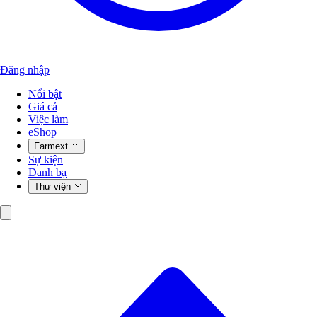
Đăng nhập
Nổi bật
Giá cả
Việc làm
eShop
Farmext
Sự kiện
Danh bạ
Thư viện