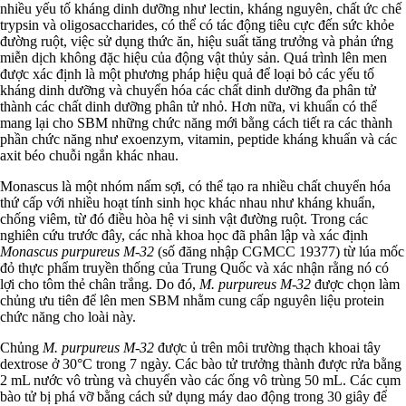
nhiều yếu tố kháng dinh dưỡng như lectin, kháng nguyên, chất ức chế
trypsin và oligosaccharides, có thể có tác động tiêu cực đến sức khỏe
đường ruột, việc sử dụng thức ăn, hiệu suất tăng trưởng và phản ứng
miễn dịch không đặc hiệu của động vật thủy sản. Quá trình lên men
được xác định là một phương pháp hiệu quả để loại bỏ các yếu tố
kháng dinh dưỡng và chuyển hóa các chất dinh dưỡng đa phân tử
thành các chất dinh dưỡng phân tử nhỏ. Hơn nữa, vi khuẩn có thể
mang lại cho SBM những chức năng mới bằng cách tiết ra các thành
phần chức năng như exoenzym, vitamin, peptide kháng khuẩn và các
axit béo chuỗi ngắn khác nhau.
Monascus là một nhóm nấm sợi, có thể tạo ra nhiều chất chuyển hóa
thứ cấp với nhiều hoạt tính sinh học khác nhau như kháng khuẩn,
chống viêm, từ đó điều hòa hệ vi sinh vật đường ruột. Trong các
nghiên cứu trước đây, các nhà khoa học đã phân lập và xác định
Monascus purpureus M-32
(số đăng nhập CGMCC 19377) từ lúa mốc
đỏ thực phẩm truyền thống của Trung Quốc và xác nhận rằng nó có
lợi cho tôm thẻ chân trắng. Do đó,
M. purpureus M-32
được chọn làm
chủng ưu tiên để lên men SBM nhằm cung cấp nguyên liệu protein
chức năng cho loài này.
Chủng
M. purpureus M-32
được ủ trên môi trường thạch khoai tây
dextrose ở 30°C trong 7 ngày. Các bào tử trưởng thành được rửa bằng
2 mL nước vô trùng và chuyển vào các ống vô trùng 50 mL. Các cụm
bào tử bị phá vỡ bằng cách sử dụng máy dao động trong 30 giây để