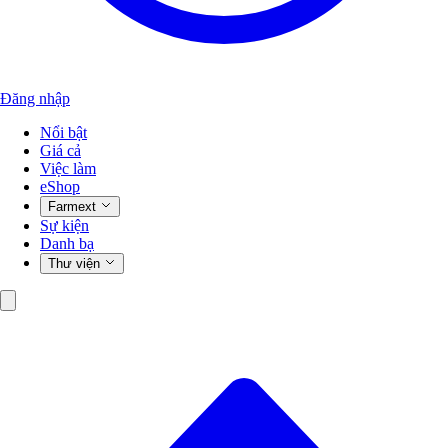
Đăng nhập
Nổi bật
Giá cả
Việc làm
eShop
Farmext
Sự kiện
Danh bạ
Thư viện