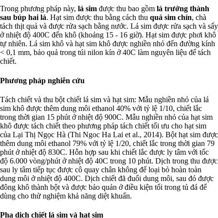
Trong phương pháp này,
lá sim
được thu bao gồm
lá trưởng thành
sau búp hai lá
. Hạt sim được thu bằng cách thu
quả sim chín
, chà
tách thịt quả và được rửa sạch bằng nước. Lá sim được rửa sạch và sấy
ở nhiệt độ 400C đến khô (khoảng 15 - 16 giờ). Hạt sim được phơi khô
tự nhiên. Lá sim khô và hạt sim khô được nghiền nhỏ đến đường kính
< 0,1 mm, bảo quả trong túi nilon kín ở 40C làm nguyên liệu để tách
chiết.
Phương pháp nghiên cứu
Tách chiết và thu bột chiết lá sim và hạt sim: Mẫu nghiền nhỏ của lá
sim khô được thêm dung môi ethanol 40% với tỷ lệ 1/10, chiết lắc
trong thời gian 15 phút ở nhiệt độ 900C. Mẫu nghiền nhỏ của hạt sim
khô được tách chiết theo phương pháp tách chiết tối ưu cho hạt sim
của Lại Thị Ngọc Hà (Thi Ngoc Ha Lai et al., 2014). Bột hạt sim được
thêm dung môi ethanol 79% với tỷ lệ 1/20, chiết lắc trong thời gian 79
phút ở nhiệt độ 830C. Hỗn hợp sau khi chiết lắc được ly tâm với tốc
độ 6.000 vòng/phút ở nhiệt độ 40C trong 10 phút. Dịch trong thu được
sau ly tâm tiếp tục được cô quay chân không để loại bỏ hoàn toàn
dung môi ở nhiệt độ 400C. Dịch chiết đã đuổi dung môi, sau đó được
đông khô thành bột và được bảo quản ở điều kiện tối trong tủ đá để
dùng cho thử nghiệm khả năng diệt khuẩn.
Pha dịch chiết lá sim và hạt sim