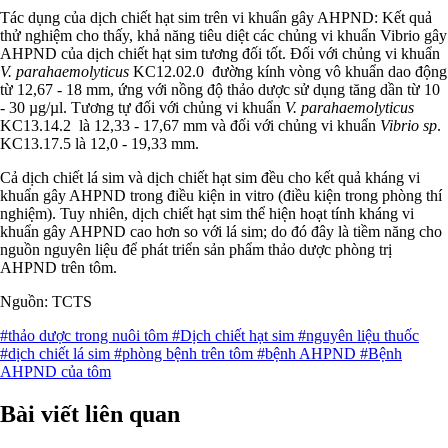
Tác dụng của dịch chiết hạt sim trên vi khuẩn gây AHPND: Kết quả
thử nghiệm cho thấy, khả năng tiêu diệt các chủng vi khuẩn Vibrio gây
AHPND của dịch chiết hạt sim tương đối tốt. Đối với chủng vi khuẩn
V. parahaemolyticus
KC12.02.0 đường kính vòng vô khuẩn dao động
từ 12,67 - 18 mm, ứng với nồng độ thảo dược sử dụng tăng dần từ 10
- 30 µg/µl. Tương tự đối với chủng vi khuẩn
V. parahaemolyticus
KC13.14.2 là 12,33 - 17,67 mm và đối với chủng vi khuẩn
Vibrio sp
.
KC13.17.5 là 12,0 - 19,33 mm.
Cả dịch chiết lá sim và dịch chiết hạt sim đều cho kết quả kháng vi
khuẩn gây AHPND trong điều kiện in vitro (điều kiện trong phòng thí
nghiệm). Tuy nhiên, dịch chiết hạt sim thể hiện hoạt tính kháng vi
khuẩn gây AHPND cao hơn so với lá sim; do đó đây là tiềm năng cho
nguồn nguyên liệu để phát triển sản phẩm thảo dược phòng trị
AHPND trên tôm.
Nguồn: TCTS
#thảo dược trong nuôi tôm
#Dịch chiết hạt sim
#nguyên liệu thuốc
#dịch chiết lá sim
#phòng bệnh trên tôm
#bệnh AHPND
#Bệnh
AHPND của tôm
Bài viết liên quan