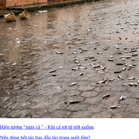
Hiện tượng "mưa cá " - Khi cá rơi từ trời xuống
Nên dùng bột tảo hay dầu tảo trong nuôi tôm?