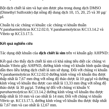
Bột dịch chiết lá sim và hạt sim được pha trong dung dịch DMSO
(Dimethyl Sulfoxide) đạt nồng độ dung dịch 10, 15, 20, 25 và 30 µg/
µl.
Chuẩn bị các chủng vi khuẩn: các chủng vi khuẩn thuần
V.parahaemolyticus KC12.02.0, V.parahaemolyticus KC13.14.2 và
Vibrio sp KC13.17.5.
Kết quả nghiên cứu
Tác dụng diệt khuẩn của
dịch chiết lá sim
trên vi khuẩn gây AHPND:
Kết quả cho thấy dịch chiết lá sim có khả năng tiêu diệt các chủng vi
khuẩn Vibrio gây AHPND, đường kính vòng vô khuẩn bình quân tăng
dần theo liều lượng dịch chiết lá sim sử dụng. Đối với chủng vi khuẩn
V.parahaemolyticus KC12.02.0 đường kính vòng vô khuẩn thu được
thấp nhất là 7,67 mm ứng với nồng độ thảo dược là 10 µg/µl và đường
kính vòng vô khuẩn thu được cao nhất là 13,33 mm ứng với nồng độ
thảo dược là 30 µg/µl. Tương tự đối với chủng vi khuẩn
V.
parahaemolyticus
KC13.14.2 đường kính vòng vô khuẩn thu được
thấp nhất là 10 mm và cao nhất là 14 mm; Đối với chủng vi khuẩn
Vibrio sp
. KC13.17.5, đường kính vòng vô khuẩn thu được thấp nhất
là 7,67 mm và cao nhất là 12,67 mm.