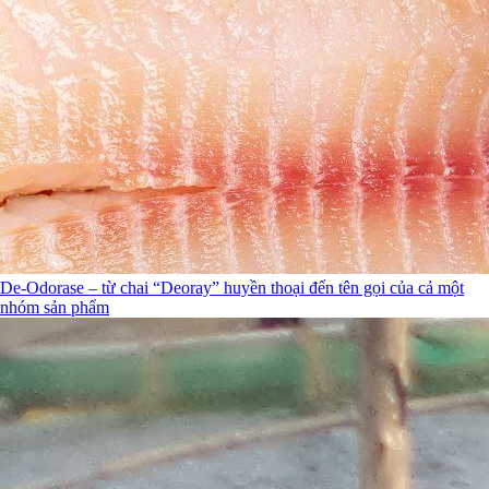
De-Odorase – từ chai “Deoray” huyền thoại đến tên gọi của cả một
nhóm sản phẩm