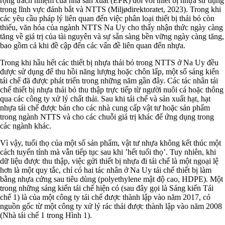
rộng trách nhiệm của nhà sản xuất (EPR) đối với thiết bị nhựa sử dụng
trong lĩnh vực đánh bắt và NTTS (Miljødirektoratet, 2023). Trong khi
các yêu cầu pháp lý liên quan đến việc phân loại thiết bị thải bỏ còn
thiếu, văn hóa của ngành NTTS Na Uy cho thấy nhận thức ngày càng
tăng về giá trị của tài nguyên và sự sẵn sàng bền vững ngày càng tăng,
bao gồm cả khi đề cập đến các vấn đề liên quan đến nhựa.
Trong khi hầu hết các thiết bị nhựa thải bỏ trong NTTS ở Na Uy đều
được sử dụng để thu hồi năng lượng hoặc chôn lấp, một số sáng kiến
tái chế đã được phát triển trong những năm gần đây. Các tác nhân tái
chế thiết bị nhựa thải bỏ thu thập trực tiếp từ người nuôi cá hoặc thông
qua các công ty xử lý chất thải. Sau khi tái chế và sản xuất hạt, hạt
nhựa tái chế được bán cho các nhà cung cấp vật tư hoặc sản phẩm
trong ngành NTTS và cho các chuỗi giá trị khác để ứng dụng trong
các ngành khác.
Vì vậy, tuổi thọ của một số sản phẩm, vật tư nhựa không kết thúc một
cách tuyến tính mà vẫn tiếp tục sau khi ’hết tuổi thọ’. Tuy nhiên, khi
dữ liệu được thu thập, việc gửi thiết bị nhựa đi tái chế là một ngoại lệ
hơn là một quy tắc, chỉ có hai tác nhân ở Na Uy tái chế thiết bị làm
bằng nhựa cứng sau tiêu dùng (polyethylene mật độ cao, HDPE). Một
trong những sáng kiến tái chế hiện có (sau đây gọi là Sáng kiến Tái
chế 1) là của một công ty tái chế được thành lập vào năm 2017, có
nguồn gốc từ một công ty xử lý rác thải được thành lập vào năm 2008
(Nhà tái chế 1 trong Hình 1).