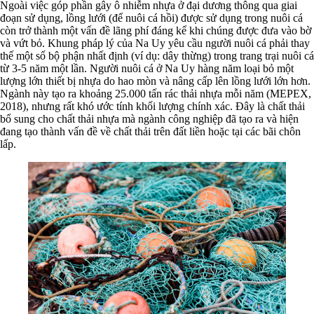
Ngoài việc góp phần gây ô nhiễm nhựa ở đại dương thông qua giai
đoạn sử dụng, lồng lưới (để nuôi cá hồi) được sử dụng trong nuôi cá
còn trở thành một vấn đề lãng phí đáng kể khi chúng được đưa vào bờ
và vứt bỏ. Khung pháp lý của Na Uy yêu cầu người nuôi cá phải thay
thế một số bộ phận nhất định (ví dụ: dây thừng) trong trang trại nuôi cá
từ 3-5 năm một lần. Người nuôi cá ở Na Uy hàng năm loại bỏ một
lượng lớn thiết bị nhựa do hao mòn và nâng cấp lên lồng lưới lớn hơn.
Ngành này tạo ra khoảng 25.000 tấn rác thải nhựa mỗi năm (MEPEX,
2018), nhưng rất khó ước tính khối lượng chính xác. Đây là chất thải
bổ sung cho chất thải nhựa mà ngành công nghiệp đã tạo ra và hiện
đang tạo thành vấn đề về chất thải trên đất liền hoặc tại các bãi chôn
lấp.