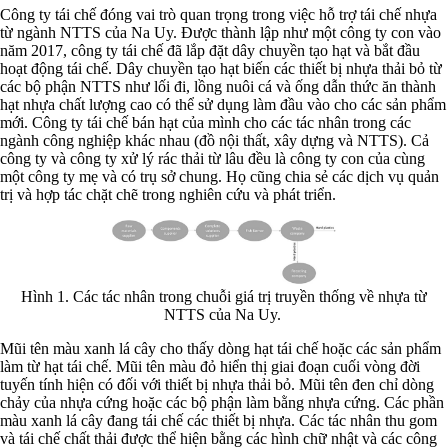
Công ty tái chế đóng vai trò quan trọng trong việc hỗ trợ tái chế nhựa
từ ngành NTTS của Na Uy. Được thành lập như một công ty con vào
năm 2017, công ty tái chế đã lắp đặt dây chuyền tạo hạt và bắt đầu
hoạt động tái chế. Dây chuyền tạo hạt biến các thiết bị nhựa thải bỏ từ
các bộ phận NTTS như lối đi, lồng nuôi cá và ống dẫn thức ăn thành
hạt nhựa chất lượng cao có thể sử dụng làm đầu vào cho các sản phẩm
mới. Công ty tái chế bán hạt của mình cho các tác nhân trong các
ngành công nghiệp khác nhau (đồ nội thất, xây dựng và NTTS). Cả
công ty và công ty xử lý rác thải từ lâu đều là công ty con của cùng
một công ty mẹ và có trụ sở chung. Họ cũng chia sẻ các dịch vụ quản
trị và hợp tác chặt chẽ trong nghiên cứu và phát triển.
Hình 1. Các tác nhân trong chuỗi giá trị truyền thống về nhựa từ
NTTS của Na Uy.
Mũi tên màu xanh lá cây cho thấy dòng hạt tái chế hoặc các sản phẩm
làm từ hạt tái chế. Mũi tên màu đỏ hiển thị giai đoạn cuối vòng đời
tuyến tính hiện có đối với thiết bị nhựa thải bỏ. Mũi tên đen chỉ dòng
chảy của nhựa cứng hoặc các bộ phận làm bằng nhựa cứng. Các phần
màu xanh lá cây đang tái chế các thiết bị nhựa. Các tác nhân thu gom
và tái chế chất thải được thể hiện bằng các hình chữ nhật và các công