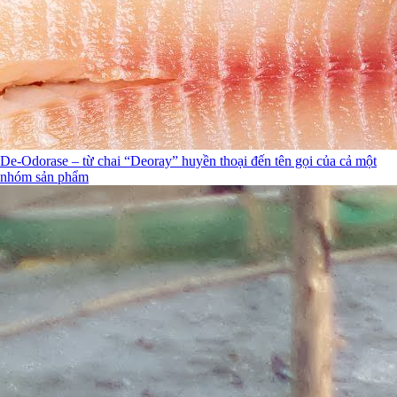
De-Odorase – từ chai “Deoray” huyền thoại đến tên gọi của cả một
nhóm sản phẩm