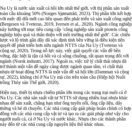
Na Uy là nước sản xuất cá hồi lớn nhất thế giới, với thị phần sản xuất
toàn cầu khoảng 50% (Norges Sjømatråd, 2023). Thị phần lớn kết hợp
với mức độ đổi mới cao liên quan đến phát triển và sản xuất công nghệ
(Bergesen và Tveteras, 2019, Iversen et al., 2020). Ngành công nghiệp
này hướng tới mục tiêu cung cấp ’công nghiệp sản xuất protein công
nghiệp hiệu quả và thân thiện với môi trường nhất thế giới’. Các chiến
lược và lộ trình gần đây đã xác định tính bền vững là điều kiện tiên
quyết để phát triển hơn nữa ngành NTTS của Na Uy (Tveteras và
cộng sự, 2020). Trong nỗ lực này, việc giải quyết các vấn đề bền
vững, đặc biệt là rận cá hồi và cá sổng chuồng, rất quan trọng đối với
ngành (Norsk industri, 2017). Ngoài ra, việc xử lý chất thải nhựa đã
trở thành một vấn đề ngày càng được ngành quan tâm, vì chất thải
nhựa từ hoạt động NTTS là một vấn đề xã hội lớn (Damman và cộng
sự, 2022), không chỉ ở Na Uy mà còn trên toàn cầu (Hiệp hội Nuôi
trồng Thủy sản Thế giới, 2020).
Hiện nay, thiết bị nhựa chiếm phần lớn trong các trang trại nuôi cá ở
Na Uy. Các nhà sản xuất vật tư NTTS sử dụng nhiều loại nhựa khác
nhau để sản xuất, chẳng hạn như ống tuyển nổi, ống cấp liệu, dây
thừng và bè di chuyển. Các nhà cung cấp giải pháp hoàn chỉnh có hợp
đồng với các nhà cung cấp vật tư và tạo ra các giải pháp như vậy cho
người nuôi cá, cả ở Na Uy và nước khác. Nhựa cho các thành phần
này đến từ các nhà cung cấp nguyên liệu thô khác nhau.