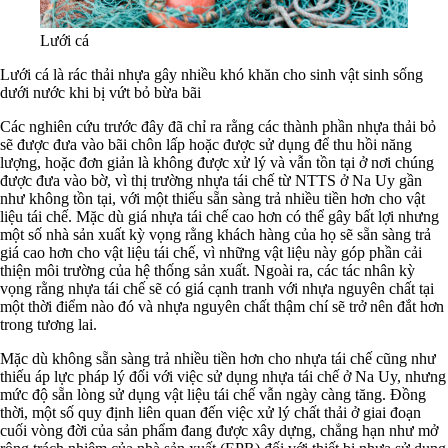
Lưới cá
Lưới cá là rác thải nhựa gây nhiều khó khăn cho sinh vật sinh sống
dưới nước khi bị vứt bỏ bừa bãi
Các nghiên cứu trước đây đã chỉ ra rằng các thành phần nhựa thải bỏ
sẽ được đưa vào bãi chôn lấp hoặc được sử dụng để thu hồi năng
lượng, hoặc đơn giản là không được xử lý và vẫn tồn tại ở nơi chúng
được đưa vào bờ, vì thị trường nhựa tái chế từ NTTS ở Na Uy gần
như không tồn tại, với một thiếu sẵn sàng trả nhiều tiền hơn cho vật
liệu tái chế. Mặc dù giá nhựa tái chế cao hơn có thể gây bất lợi nhưng
một số nhà sản xuất kỳ vọng rằng khách hàng của họ sẽ sẵn sàng trả
giá cao hơn cho vật liệu tái chế, vì những vật liệu này góp phần cải
thiện môi trường của hệ thống sản xuất. Ngoài ra, các tác nhân kỳ
vọng rằng nhựa tái chế sẽ có giá cạnh tranh với nhựa nguyên chất tại
một thời điểm nào đó và nhựa nguyên chất thậm chí sẽ trở nên đắt hơn
trong tương lai.
Mặc dù không sẵn sàng trả nhiều tiền hơn cho nhựa tái chế cũng như
thiếu áp lực pháp lý đối với việc sử dụng nhựa tái chế ở Na Uy, nhưng
mức độ sẵn lòng sử dụng vật liệu tái chế vẫn ngày càng tăng. Đồng
thời, một số quy định liên quan đến việc xử lý chất thải ở giai đoạn
cuối vòng đời của sản phẩm đang được xây dựng, chẳng hạn như mở