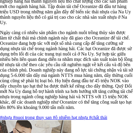
nghiệp hàng hải thành nguyên liệu thô chất lượng cho các sản phẩm
mới cho ngành hàng hải. Tập đoàn tái chế Oceanize đã đầu tư hàng
triệu USD trong những năm gần đây để biến rác thải nhựa của Na Uy
thành nguyên liệu thô có giá trị cao cho các nhà sản xuất nhựa ở Na
Uy.
Ngày càng có nhiều sản phẩm cho ngành nuôi trồng thủy sản được
làm từ chất thải mà chính ngành này đã giao cho Oceanize để tái chế.
Oceanize đang hợp tác với một số nhà cung cấp để tăng cường sử
dụng nhựa tái chế trong ngành hàng hải. Các hạt Oceanize đã được sử
dụng trên lối đi của các trang trại nuôi cá ở Na Uy. Sự hợp tác giữa
nhiều bên liên quan đang diễn ra nhằm mục đích sản xuất toàn bộ lồng
từ nhựa tái chế theo các yêu cầu rất nghiêm ngặt về kết cấu và độ bền
của chính phủ. Doanh nghiệp này đang nỗ lực tái chứng nhận và tái sử
dụng 5-6.000 tấn dây mà ngành NTTS mua hàng năm, dây thừng cuối
cùng cũng sẽ phải bị loại bỏ. Họ hiện đang đầu tư 45 triệu NOK vào
dây chuyền tạo hạt thứ ba được thiết kế riêng cho dây thừng. Quỹ Đổi
mới Na Uy đang hỗ trợ hành trình xa hơn hướng tới tăng cường tái chế
nhựa trong ngành công nghiệp hàng hải và NTTS với 15 triệu NOK
khác, để các doanh nghiệp như Oceanize có thể tăng công suất tạo hạt
lên 80% lên khoảng 9.000 tấn mỗi năm.
#nhựa
#nuoi trong thuy san
#ô nhiễm hạt nhựa
#chất thải