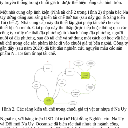
ty truyền thống trong chuỗi giá trị được thể hiện bằng các hình tròn.
Một nhà cung cấp linh kiện (Nhà tái chế 2 trong Hình 2) ở phía bắc Na
Uy đứng đằng sau sáng kiến tái chế thứ hai (sau đây gọi là Sáng kiến
Tái chế 2). Nhà cung cấp này đã thiết lập giải pháp tái chế cho các
thiết bị của mình. Giải pháp này thu thập (trực tiếp hoặc thông qua các
công ty xử lý rác thải địa phương) từ khách hàng địa phương, người
nuôi cá địa phương, sau đó tái chế và sử dụng một cách cơ học vật liệu
tái chế trong các sản phẩm khác đi vào chuỗi giá trị bên ngoài. Công ty
gần đây (sau năm 2020) đã bắt đầu nghiên cứu nguyên mẫu các sản
phẩm NTTS làm từ hạt tái chế.
Hình 2. Các sáng kiến tái chế trong chuỗi giá trị vật tư nhựa ở Na Uy
Ngoài ra, với hàng triệu USD tài trợ từ Hội đồng Nghiên cứu Na Uy
và Đổi mới Na Uy, Oceanize đã biến rác thải nhựa từ ngành công