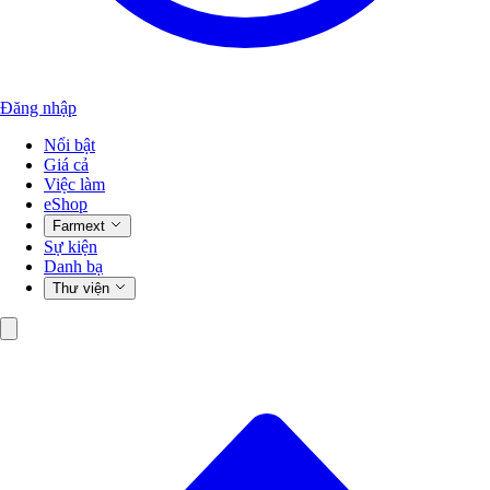
Đăng nhập
Nổi bật
Giá cả
Việc làm
eShop
Farmext
Sự kiện
Danh bạ
Thư viện