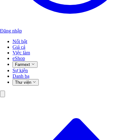
Đăng nhập
Nổi bật
Giá cả
Việc làm
eShop
Farmext
Sự kiện
Danh bạ
Thư viện