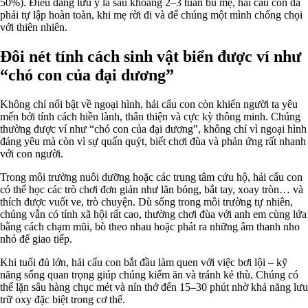
50%). Điều đáng lưu ý là sau khoảng 2–3 tuần bú mẹ, hải cẩu con đã
phải tự lập hoàn toàn, khi mẹ rời đi và để chúng một mình chống chọi
với thiên nhiên.
Đôi nét tính cách sinh vật biển được ví như
“chó con của đại dương”
Không chỉ nổi bật về ngoại hình, hải cẩu con còn khiến người ta yêu
mến bởi tính cách hiền lành, thân thiện và cực kỳ thông minh. Chúng
thường được ví như “chó con của đại dương”, không chỉ vì ngoại hình
đáng yêu mà còn vì sự quấn quýt, biết chơi đùa và phản ứng rất nhanh
với con người.
Trong môi trường nuôi dưỡng hoặc các trung tâm cứu hộ, hải cẩu con
có thể học các trò chơi đơn giản như lăn bóng, bắt tay, xoay tròn… và
thích được vuốt ve, trò chuyện. Dù sống trong môi trường tự nhiên,
chúng vẫn có tính xã hội rất cao, thường chơi đùa với anh em cùng lứa
bằng cách chạm mũi, bò theo nhau hoặc phát ra những âm thanh nho
nhỏ để giao tiếp.
Khi tuổi đủ lớn, hải cẩu con bắt đầu làm quen với việc bơi lội – kỹ
năng sống quan trọng giúp chúng kiếm ăn và tránh kẻ thù. Chúng có
thể lặn sâu hàng chục mét và nín thở đến 15–30 phút nhờ khả năng lưu
trữ oxy đặc biệt trong cơ thể.