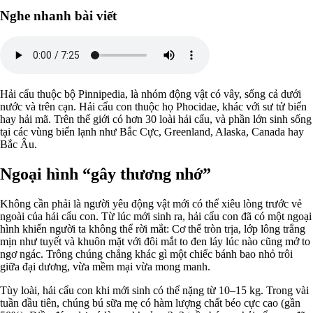
Nghe nhanh bài viết
Hải cẩu thuộc bộ Pinnipedia, là nhóm động vật có vây, sống cả dưới
nước và trên cạn. Hải cẩu con thuộc họ Phocidae, khác với sư tử biển
hay hải mã. Trên thế giới có hơn 30 loài hải cẩu, và phần lớn sinh sống
tại các vùng biển lạnh như Bắc Cực, Greenland, Alaska, Canada hay
Bắc Âu.
Ngoại hình “gây thương nhớ”
Không cần phải là người yêu động vật mới có thể xiêu lòng trước vẻ
ngoài của hải cẩu con. Từ lúc mới sinh ra, hải cẩu con đã có một ngoại
hình khiến người ta không thể rời mắt: Cơ thể tròn trịa, lớp lông trắng
mịn như tuyết và khuôn mặt với đôi mắt to đen láy lúc nào cũng mở to
ngơ ngác. Trông chúng chẳng khác gì một chiếc bánh bao nhỏ trôi
giữa đại dương, vừa mềm mại vừa mong manh.
Tùy loài, hải cẩu con khi mới sinh có thể nặng từ 10–15 kg. Trong vài
tuần đầu tiên, chúng bú sữa mẹ có hàm lượng chất béo cực cao (gần