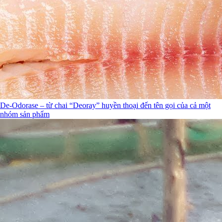
De-Odorase – từ chai “Deoray” huyền thoại đến tên gọi của cả một
nhóm sản phẩm