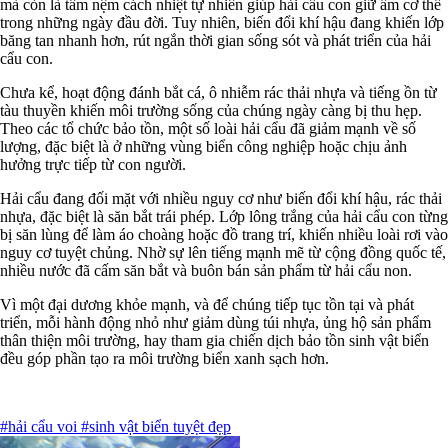
mà còn là tấm nệm cách nhiệt tự nhiên giúp hải cẩu con giữ ấm cơ thể
trong những ngày đầu đời. Tuy nhiên, biến đổi khí hậu đang khiến lớp
băng tan nhanh hơn, rút ngắn thời gian sống sót và phát triển của hải
cẩu con.
Chưa kể, hoạt động đánh bắt cá, ô nhiễm rác thải nhựa và tiếng ồn từ
tàu thuyền khiến môi trường sống của chúng ngày càng bị thu hẹp.
Theo các tổ chức bảo tồn, một số loài hải cẩu đã giảm mạnh về số
lượng, đặc biệt là ở những vùng biển công nghiệp hoặc chịu ảnh
hưởng trực tiếp từ con người.
Hải cẩu đang đối mặt với nhiều nguy cơ như biến đổi khí hậu, rác thải
nhựa, đặc biệt là săn bắt trái phép. Lớp lông trắng của hải cẩu con từng
bị săn lùng để làm áo choàng hoặc đồ trang trí, khiến nhiều loài rơi vào
nguy cơ tuyệt chủng. Nhờ sự lên tiếng mạnh mẽ từ cộng đồng quốc tế,
nhiều nước đã cấm săn bắt và buôn bán sản phẩm từ hải cẩu non.
Vì một đại dương khỏe mạnh, và để chúng tiếp tục tồn tại và phát
triển, mỗi hành động nhỏ như giảm dùng túi nhựa, ủng hộ sản phẩm
thân thiện môi trường, hay tham gia chiến dịch bảo tồn sinh vật biển
đều góp phần tạo ra môi trường biển xanh sạch hơn.
#hải cẩu voi
#sinh vật biển tuyệt đẹp