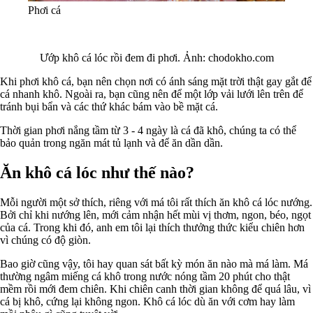
Phơi cá
Ướp khô cá lóc rồi đem đi phơi. Ảnh: chodokho.com
Khi phơi khô cá, bạn nên chọn nơi có ánh sáng mặt trời thật gay gắt để
cá nhanh khô. Ngoài ra, bạn cũng nên để một lớp vải lưới lên trên để
tránh bụi bẩn và các thứ khác bám vào bề mặt cá.
Thời gian phơi nắng tầm từ 3 - 4 ngày là cá đã khô, chúng ta có thể
bảo quản trong ngăn mát tủ lạnh và để ăn dần dần.
Ăn khô cá lóc như thế nào?
Mỗi người một sở thích, riêng với má tôi rất thích ăn khô cá lóc nướng.
Bởi chỉ khi nướng lên, mới cảm nhận hết mùi vị thơm, ngon, béo, ngọt
của cá. Trong khi đó, anh em tôi lại thích thưởng thức kiểu chiên hơn
vì chúng có độ giòn.
Bao giờ cũng vậy, tôi hay quan sát bất kỳ món ăn nào mà má làm. Má
thường ngâm miếng cá khô trong nước nóng tầm 20 phút cho thật
mềm rồi mới đem chiên. Khi chiên canh thời gian không để quá lâu, vì
cá bị khô, cứng lại không ngon. Khô cá lóc dù ăn với cơm hay làm