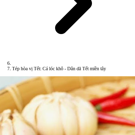
Tép hòa vị Tết: Cá lóc khô - Dân dã Tết miền tây