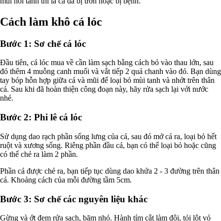
mùi hôi tanh thì là cá đã bị ươn hoặc bị bệnh.
Cách làm khô cá lóc
Bước 1: Sơ chế cá lóc
Đầu tiên, cá lóc mua về cần làm sạch bằng cách bỏ vào thau lớn, sau
đó thêm 4 muỗng canh muối và vắt tiếp 2 quả chanh vào đó. Bạn dùng
tay bóp hỗn hợp giữa cá và mũi để loại bỏ mùi tanh và nhớt trên thân
cá. Sau khi đã hoàn thiện công đoạn này, hãy rửa sạch lại với nước
nhé.
Bước 2: Phi lê cá lóc
Sử dụng dao rạch phần sống lưng của cá, sau đó mở cá ra, loại bỏ hết
ruột và xương sống. Riêng phần đầu cá, bạn có thể loại bỏ hoặc cũng
có thể chẻ ra làm 2 phần.
Phần cá được chẻ ra, bạn tiếp tục dùng dao khứa 2 - 3 đường trên thân
cá. Khoảng cách của mỗi đường tầm 5cm.
Bước 3: Sơ chế các nguyên liệu khác
Gừng và ớt đem rửa sạch, băm nhỏ. Hành tím cắt làm đôi, tỏi lột vỏ