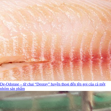
De-Odorase – từ chai “Deoray” huyền thoại đến tên gọi của cả một
nhóm sản phẩm