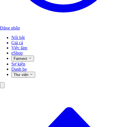
Đăng nhập
Nổi bật
Giá cả
Việc làm
eShop
Farmext
Sự kiện
Danh bạ
Thư viện