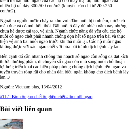
kiểm tra bãi nuôi ngao của các hộ cho thấy mật độ nuôi ngao của
nhiều hộ rất dày 300-500 con/m2 (khuyến cáo chỉ từ 200-250
con/m2).
Ngoài ra nguồn nước chảy ra khu vực đầm nuôi bị ô nhiễm, nước có
màu đục và có mùi hôi, thối. Bãi nuôi ở đây dù nhiều năm nay nhưng
chưa hề được cải tạo, vệ sinh. Ngành chức năng đã yêu cầu các hộ
nuôi có ngao chết phải nhanh chóng dọn hết số ngao trên bãi và thực
hiện vệ sinh bãi nuôi ngao trước khi thả nuôi lại. Các hộ nuôi ngao
không được vớt xác ngao chết vứt bừa bãi tránh dịch bệnh lây lan.
Bên cạnh đó cần nhanh chóng thu hoạch số ngao còn sống đã đạt kích
thước thương phẩm, di chuyển số ngao còn nhỏ sang nuôi chỗ thuận
lợi hơn; triển khai các biện pháp phòng chống dịch bệnh trên ngao và
tuyên truyền rộng rãi cho nhân dân biết, ngăn không cho dịch bệnh lây
lan.../
Nguồn: Vietnam plus, 13/04/2012
#Thái Bình
#ngao chết
#nghêu chết
#tin nuôi ngao
Bài viết liên quan