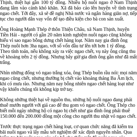
Thịnh, thiệt hại gần 100 tỷ đồng. Nhiều hộ nuôi ngao ở Nam Thịnh
đang lâm vào cảnh khó khăn. Xã đã báo cáo lên huyện về tình trạng
ngao chết. Tới đây, xã sẽ đề nghị Nhà nước và ngân hàng giãn nợ, tiếp
tục cho người dân vay vốn để tạo điều kiện cho bà con sản xuất.
Ông Hoàng Mạnh Thép ở thôn Thiện Châu, xã Nam Thịnh, huyện
Tiền Hải - người có gần 20 năm kinh nghiệm nuôi ngao cũng không
hiểu vì sao ngao bỗng dưng chết hàng loạt. Năm nay gia đình ông
Thép nuôi hơn 3ha ngao, với số vốn đầu tư lên tới hơn 1 tỷ đồng.
Theo tính toán, nếu không xảy ra việc ngao chết, vụ này ông cũng thu
về khoảng trên 2 tỷ đồng. Nhưng bây giờ gia đình ông gần như đã mất
trắng.
Nhìn những đống vỏ ngao trắng xóa, ông Thép buồn rầu nói: mọi năm
ngao cũng chết, nhưng thường bị chết vào khoảng tháng Ba Âm lịch,
khi có mưa rào. Nhưng năm nay bỗng nhiên ngao chết hàng loạt như
vậy khiến chúng tôi không kịp trở tay.
Không những thiệt hại về nguồn thu, những hộ nuôi ngao đang phải
thuê mướn người với giá cao để thu gom vỏ ngao chết. Ông Thép cho
biết mỗi ngày những hộ có ngao bị chết như gia đình ông phải thuê
150.000 đến 200.000 đồng một công cho người thu nhặt vỏ ngao chết.
Trước thực trạng ngao chết hàng loạt, cơ quan chức năng đã kiểm tra
bãi nuôi ngao và lấy mẫu xét nghiệm để xác định nguyên nhân. Qua