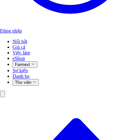
Đăng nhập
Nổi bật
Giá cả
Việc làm
eShop
Farmext
Sự kiện
Danh bạ
Thư viện