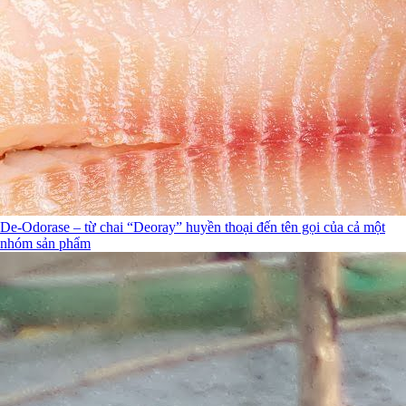
De-Odorase – từ chai “Deoray” huyền thoại đến tên gọi của cả một
nhóm sản phẩm