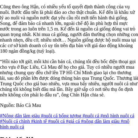
Cũng theo ông Hận, có nhiều yếu tố quyết định thành công của vụ
nuôi. Bước đầu tiên là phải đào ao cho thật chuẩn. Kế đến là khâu xử
lý ao nuôi và nguồn nước đạt yêu cầu rồi mới tiến hành thả giống.
Song, để đảm bảo cá nhanh lớn, ngoài chế độ ăn phù hợp thì mực
nước trong ao luôn trên 1,5 m. Kế đến là nguồn cá giống đóng vai trò
quan trọng nhất. Khi mua cá giống, người dân thường chọn những con
nhanh nhẹn, đều cỡ, nhiều nhớt… Nguồn giống được hộ nuôi mua tại
các cơ sở kinh doanh có uy tín trên địa bàn với giá dao động khoảng
180 ngàn đồng/kg (tuỳ loại).
“Hồi nào tới giờ, mỗi khi cần bán cá, chúng tôi đều bốc điện thoại gọi
cho vựa ở Bạc Liêu, Cà Mau để họ cho giá. Tuy có nhiều người mua
nhưng chung quy đều chở lên TP Hồ Chí Minh giao lại cho thương
lái, sau đó phần lớn được đóng thùng bán qua Trung Quốc. Thương lái
Trung Quốc cho giá bao nhiêu, vựa mua bấy nhiêu, người nuôi cá như
chúng tôi không biết đâu mà lần. Bây giờ sắp có nơi tiêu thụ ổn định
nên không còn phải lo đầu ra”, ông Chín Hận chia sẻ.
Nguồn: Báo Cà Mau
#Nông dân làm giàu
#nuôi cá bống tượng
#nuôi cá
#mô hình nuôi cá
#Nuôi cá chình
#kinh tế
#nuôi cá
#giá cá
#nông dân làm giàu
#mô
hình nuôi cá