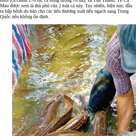
nuôi (cá chình 176 ha, cá bống tượng 76 ha), xã Tân Thành, TP Cà
Mau được xem là thủ phủ của 2 loài cá này. Tuy nhiên, hiện nay, đầu
ra bấp bênh do bán cho các tiểu thương xuất tiểu ngạch sang Trung
Quốc nên không ổn định.