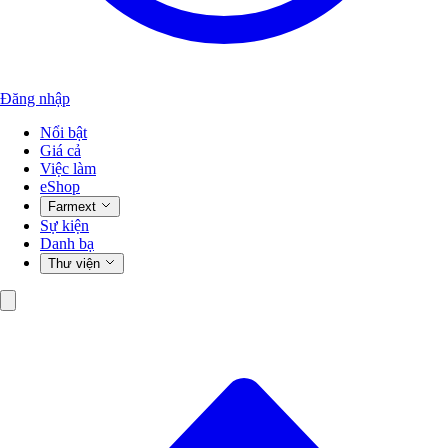
Đăng nhập
Nổi bật
Giá cả
Việc làm
eShop
Farmext
Sự kiện
Danh bạ
Thư viện