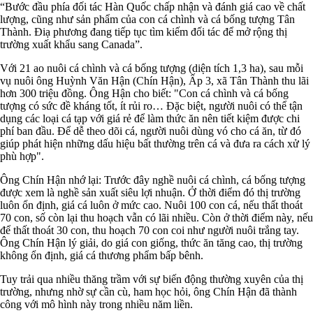
“Bước đầu phía đối tác Hàn Quốc chấp nhận và đánh giá cao về chất
lượng, cũng như sản phẩm của con cá chình và cá bống tượng Tân
Thành. Điạ phương đang tiếp tục tìm kiếm đối tác để mở rộng thị
trường xuất khẩu sang Canada”.
Với 21 ao nuôi cá chình và cá bống tượng (diện tích 1,3 ha), sau mỗi
vụ nuôi ông Huỳnh Văn Hận (Chín Hận), Ấp 3, xã Tân Thành thu lãi
hơn 300 triệu đồng. Ông Hận cho biết: "Con cá chình và cá bống
tượng có sức đề kháng tốt, ít rủi ro… Đặc biệt, người nuôi có thể tận
dụng các loại cá tạp với giá rẻ để làm thức ăn nên tiết kiệm được chi
phí ban đầu. Để dễ theo dõi cá, người nuôi dùng vó cho cá ăn, từ đó
giúp phát hiện những dấu hiệu bất thường trên cá và đưa ra cách xử lý
phù hợp".
Ông Chín Hận nhớ lại: Trước đây nghề nuôi cá chình, cá bống tượng
được xem là nghề sản xuất siêu lợi nhuận. Ở thời điểm đó thị trường
luôn ổn định, giá cá luôn ở mức cao. Nuôi 100 con cá, nếu thất thoát
70 con, số còn lại thu hoạch vẫn có lãi nhiều. Còn ở thời điểm này, nếu
để thất thoát 30 con, thu hoạch 70 con coi như người nuôi trắng tay.
Ông Chín Hận lý giải, do giá con giống, thức ăn tăng cao, thị trường
không ổn định, giá cá thương phẩm bấp bênh.
Tuy trải qua nhiều thăng trầm với sự biến động thường xuyên của thị
trường, nhưng nhờ sự cần cù, ham học hỏi, ông Chín Hận đã thành
công với mô hình này trong nhiều năm liền.