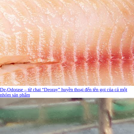
De-Odorase – từ chai “Deoray” huyền thoại đến tên gọi của cả một
nhóm sản phẩm