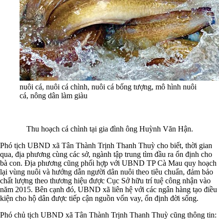
nuôi cá, nuôi cá chình, nuôi cá bống tượng, mô hình nuôi
cá, nông dân làm giàu
Thu hoạch cá chình tại gia đình ông Huỳnh Văn Hận.
Phó tịch UBND xã Tân Thành Trịnh Thanh Thuỳ cho biết, thời gian
qua, địa phương cùng các sở, ngành tập trung tìm đầu ra ổn định cho
bà con. Địa phương cũng phối hợp với UBND TP Cà Mau quy hoạch
lại vùng nuôi và hướng dẫn người dân nuôi theo tiêu chuẩn, đảm bảo
chất lượng theo thương hiệu được Cục Sở hữu trí tuệ công nhận vào
năm 2015. Bên cạnh đó, UBND xã liên hệ với các ngân hàng tạo điều
kiện cho hộ dân được tiếp cận nguồn vốn vay, ổn định đời sống.
Phó chủ tịch UBND xã Tân Thành Trịnh Thanh Thuỳ cũng thông tin: