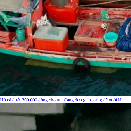
Hồ cá dưới 300.000 đồng cho trẻ: Càng đơn giản, càng dễ nuôi lâu