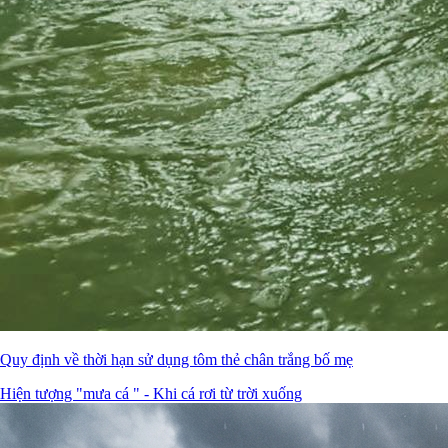
Quy định về thời hạn sử dụng tôm thẻ chân trắng bố mẹ
Hiện tượng "mưa cá " - Khi cá rơi từ trời xuống