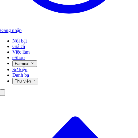
Đăng nhập
Nổi bật
Giá cả
Việc làm
eShop
Farmext
Sự kiện
Danh bạ
Thư viện