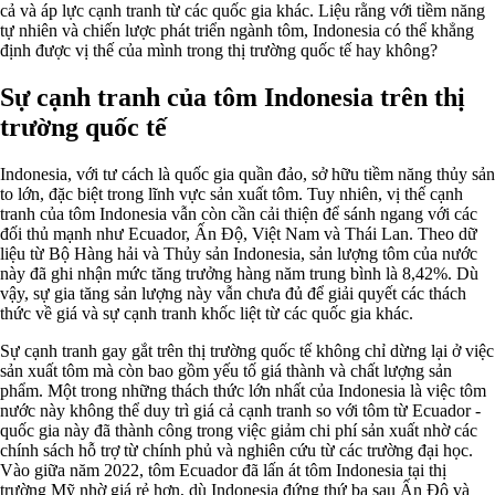
cả và áp lực cạnh tranh từ các quốc gia khác. Liệu rằng với tiềm năng
tự nhiên và chiến lược phát triển ngành tôm, Indonesia có thể khẳng
định được vị thế của mình trong thị trường quốc tế hay không?
Sự cạnh tranh của tôm Indonesia trên thị
trường quốc tế
Indonesia, với tư cách là quốc gia quần đảo, sở hữu tiềm năng thủy sản
to lớn, đặc biệt trong lĩnh vực sản xuất tôm. Tuy nhiên, vị thế cạnh
tranh của tôm Indonesia vẫn còn cần cải thiện để sánh ngang với các
đối thủ mạnh như Ecuador, Ấn Độ, Việt Nam và Thái Lan. Theo dữ
liệu từ Bộ Hàng hải và Thủy sản Indonesia, sản lượng tôm của nước
này đã ghi nhận mức tăng trưởng hàng năm trung bình là 8,42%. Dù
vậy, sự gia tăng sản lượng này vẫn chưa đủ để giải quyết các thách
thức về giá và sự cạnh tranh khốc liệt từ các quốc gia khác.
Sự cạnh tranh gay gắt trên thị trường quốc tế không chỉ dừng lại ở việc
sản xuất tôm mà còn bao gồm yếu tố giá thành và chất lượng sản
phẩm. Một trong những thách thức lớn nhất của Indonesia là việc tôm
nước này không thể duy trì giá cả cạnh tranh so với tôm từ Ecuador -
quốc gia này đã thành công trong việc giảm chi phí sản xuất nhờ các
chính sách hỗ trợ từ chính phủ và nghiên cứu từ các trường đại học.
Vào giữa năm 2022, tôm Ecuador đã lấn át tôm Indonesia tại thị
trường Mỹ nhờ giá rẻ hơn, dù Indonesia đứng thứ ba sau Ấn Độ và