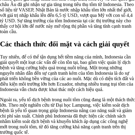
châu Âu đã ghi nhận sự gia tăng trong tiêu thụ tôm từ Indonesia. Theo
số liệu từ VASEP, Nhật Bản là nước nhập khẩu tôm lớn nhất thế giới,
với giá trị nhập khẩu lên đến 6,5 tỷ USD, vượt qua Mỹ với con số 4,4
tỷ USD. Sự tăng trưởng của tôm Indonesia tại các thị trường này cho
thấy cơ hội lớn để nước này mở rộng thị phần và tăng tính cạnh tranh
toàn cầu.
Các thách thức đối mặt và cách giải quyết
Tuy nhiên, để có thể tận dụng hết tiềm năng của mình, Indonesia cần
giải quyết một loạt các vấn đề còn tồn tại, bao gồm việc quản lý dịch
bệnh và tăng cường hiệu quả trong nuôi trồng. Một trong những
nguyên nhân dẫn đến sự cạnh tranh kém của tôm Indonesia là do sự
phát triển không bền vững của các ao nuôi. Mặc dù có diện tích đất và
điều kiện môi trường lớn hơn Ecuador, nhưng nhiều trang trại tôm của
Indonesia vẫn chưa được khai thác một cách hiệu quả.
Ngoài ra, yếu tố dịch bệnh trong nuôi tôm cũng đang là một thách thức
lớn. Theo một nghiên cứu từ Đại học Lampung, việc kiểm soát dịch
bệnh là yếu tố quan trọng giúp Indonesia nâng cao năng suất và giảm
chi phí sản xuất. Chính phủ Indonesia đã thực hiện các chính sách
nhằm kiểm soát dịch bệnh và khuyến khích áp dụng các công nghệ
mới trong nuôi tôm, từ đó tăng cường khả năng cạnh tranh trên thị
trường quốc tế.