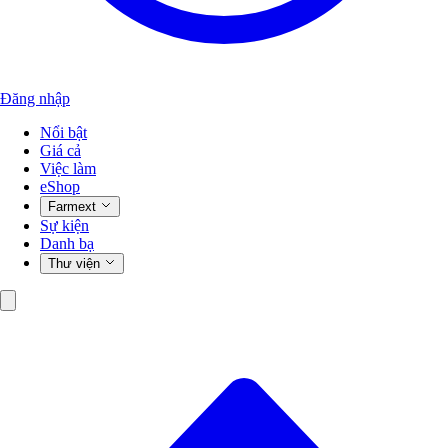
Đăng nhập
Nổi bật
Giá cả
Việc làm
eShop
Farmext
Sự kiện
Danh bạ
Thư viện