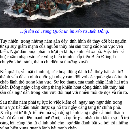
Đội tàu cá Trung Quốc ùn ùn kéo ra Biển Đông.
Tuy nhiên, trong những năm gần đây, tình hình đã thay đổi bắt nguồn
từ sự suy giảm mạnh của nguồn thủy hải sản trong các khu vực ven
biển. Ngư dân buộc phải lũ lượt ra khơi, đánh bắt xa bờ. Việc tiến sát
hoặc xâm nhập vào các vùng biển tranh chấp trên Biển Đông là
chuyện khó tránh, thậm chí diễn ra thường xuyên.
Kết quả là, về mặt chính trị, các hoạt động đánh bắt thủy hải sản trở
thành vấn đề an ninh quốc gia nhạy cảm đối với các quốc gia có tranh
chấp lãnh thổ trong khu vực. Sự leo thang của tranh chấp lãnh hải trên
Biển Đông ngày càng căng thẳng khiến hoạt động đánh bắt thủy hải
sản của ngư dân trong khu vực đối mặt với nhiều mối đe dọa và rủi ro.
Sau nhiều năm phải tự lực lo việc kiếm cá, ngay nay ngư dân trong
khu vực bắt đầu nhận được sự hỗ trợ ngày càng tăng từ chính phủ.
Xuất phát từ thực tế trên mà vận động hành lang nghề cá hình thành
và bắt đầu nổi lên mạnh mẽ ở một số quốc gia nhằm tìm kiếm sự hỗ trợ
càng lớn càng lớn từ chính phủ cho ngư dân đánh bắt xa bờ, tới những
vùng biển xung quanh lãnh hải tranh chấp.