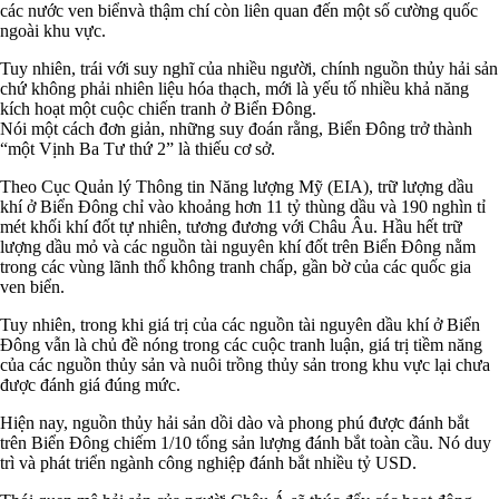
các nước ven biểnvà thậm chí còn liên quan đến một số cường quốc
ngoài khu vực.
Tuy nhiên, trái với suy nghĩ của nhiều người, chính nguồn thủy hải sản
chứ không phải nhiên liệu hóa thạch, mới là yếu tố nhiều khả năng
kích hoạt một cuộc chiến tranh ở Biển Đông.
Nói một cách đơn giản, những suy đoán rằng, Biển Đông trở thành
“một Vịnh Ba Tư thứ 2” là thiếu cơ sở.
Theo Cục Quản lý Thông tin Năng lượng Mỹ (EIA), trữ lượng dầu
khí ở Biển Đông chỉ vào khoảng hơn 11 tỷ thùng dầu và 190 nghìn tỉ
mét khối khí đốt tự nhiên, tương đương với Châu Âu. Hầu hết trữ
lượng dầu mỏ và các nguồn tài nguyên khí đốt trên Biển Đông nằm
trong các vùng lãnh thổ không tranh chấp, gần bờ của các quốc gia
ven biển.
Tuy nhiên, trong khi giá trị của các nguồn tài nguyên dầu khí ở Biển
Đông vẫn là chủ đề nóng trong các cuộc tranh luận, giá trị tiềm năng
của các nguồn thủy sản và nuôi trồng thủy sản trong khu vực lại chưa
được đánh giá đúng mức.
Hiện nay, nguồn thủy hải sản dồi dào và phong phú được đánh bắt
trên Biển Đông chiếm 1/10 tổng sản lượng đánh bắt toàn cầu. Nó duy
trì và phát triển ngành công nghiệp đánh bắt nhiều tỷ USD.