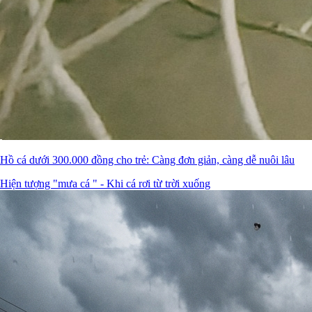
Hồ cá dưới 300.000 đồng cho trẻ: Càng đơn giản, càng dễ nuôi lâu
Hiện tượng "mưa cá " - Khi cá rơi từ trời xuống