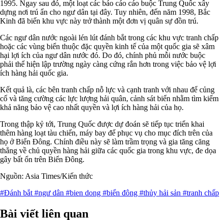
1995. Ngay sau đó, một loạt các báo cáo cáo buộc Trung Quốc xây
dựng nơi trú ẩn cho ngư dân tại đây. Tuy nhiên, đến năm 1998, Bắc
Kinh đã biến khu vực này trở thành một đơn vị quân sự đồn trú.
Các ngư dân nước ngoài lén lút đánh bắt trong các khu vực tranh chấp
hoặc các vùng biển thuộc đặc quyền kinh tế của một quốc gia sẽ xâm
hại lợi ích của ngư dân nước đó. Do đó, chính phủ mỗi nước buộc
phải thể hiện lập trường ngày càng cứng rắn hơn trong việc bảo vệ lợi
ích hàng hải quốc gia.
Kết quả là, các bên tranh chấp nỗ lực và cạnh tranh với nhau để củng
cố và tăng cường các lực lượng hải quân, cảnh sát biển nhằm tìm kiếm
khả năng bảo vệ cao nhất quyền và lợi ích hàng hải của họ.
Trong thập kỷ tới, Trung Quốc được dự đoán sẽ tiếp tục triển khai
thêm hàng loạt tàu chiến, máy bay để phục vụ cho mục đích trên của
họ ở Biển Đông. Chính điều này sẽ làm trầm trọng và gia tăng căng
thẳng về chủ quyền hàng hải giữa các quốc gia trong khu vực, đe dọa
gây bất ổn trên Biển Đông.
Nguồn: Asia Times/Kiến thức
#Đánh bắt
#ngư dân
#bien dong
#biển đông
#thủy hải sản
#tranh chấp
Bài viết liên quan