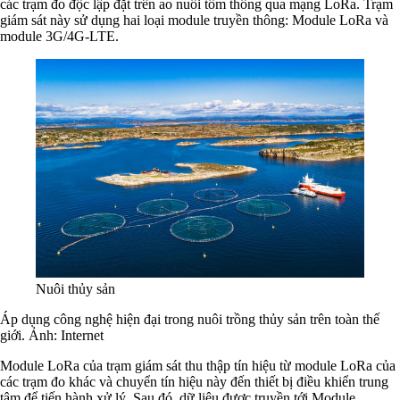
các trạm đo độc lập đặt trên ao nuôi tôm thông qua mạng LoRa. Trạm
giám sát này sử dụng hai loại module truyền thông: Module LoRa và
module 3G/4G-LTE.
Nuôi thủy sản
Áp dụng công nghệ hiện đại trong nuôi trồng thủy sản trên toàn thế
giới. Ảnh: Internet
Module LoRa của trạm giám sát thu thập tín hiệu từ module LoRa của
các trạm đo khác và chuyển tín hiệu này đến thiết bị điều khiển trung
tâm để tiến hành xử lý. Sau đó, dữ liệu được truyền tới Module