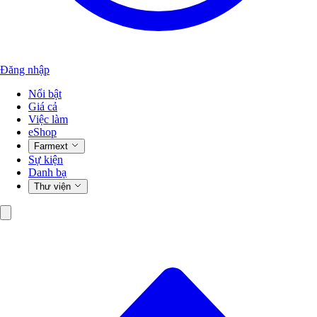
Đăng nhập
Nổi bật
Giá cả
Việc làm
eShop
Farmext
Sự kiện
Danh bạ
Thư viện