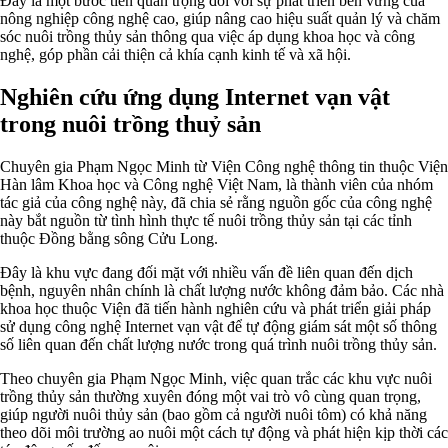
Đây là một bước tiến quan trọng đối với sự phát triển bền vững của
nông nghiệp công nghệ cao, giúp nâng cao hiệu suất quản lý và chăm
sóc nuôi trồng thủy sản thông qua việc áp dụng khoa học và công
nghệ, góp phần cải thiện cả khía cạnh kinh tế và xã hội.
Nghiên cứu ứng dụng Internet vạn vật
trong nuôi trồng thuỷ sản
Chuyên gia Phạm Ngọc Minh từ Viện Công nghệ thông tin thuộc Viện
Hàn lâm Khoa học và Công nghệ Việt Nam, là thành viên của nhóm
tác giả của công nghệ này, đã chia sẻ rằng nguồn gốc của công nghệ
này bắt nguồn từ tình hình thực tế nuôi trồng thủy sản tại các tỉnh
thuộc Đồng bằng sông Cửu Long.
Đây là khu vực đang đối mặt với nhiều vấn đề liên quan đến dịch
bệnh, nguyên nhân chính là chất lượng nước không đảm bảo. Các nhà
khoa học thuộc Viện đã tiến hành nghiên cứu và phát triển giải pháp
sử dụng công nghệ Internet vạn vật để tự động giám sát một số thông
số liên quan đến chất lượng nước trong quá trình nuôi trồng thủy sản.
Theo chuyên gia Phạm Ngọc Minh, việc quan trắc các khu vực nuôi
trồng thủy sản thường xuyên đóng một vai trò vô cùng quan trọng,
giúp người nuôi thủy sản (bao gồm cả người nuôi tôm) có khả năng
theo dõi môi trường ao nuôi một cách tự động và phát hiện kịp thời các