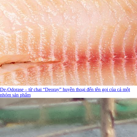
De-Odorase – từ chai “Deoray” huyền thoại đến tên gọi của cả một
nhóm sản phẩm