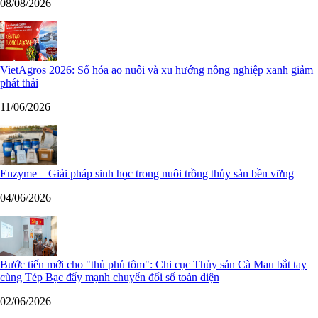
08/08/2026
VietAgros 2026: Số hóa ao nuôi và xu hướng nông nghiệp xanh giảm
phát thải
11/06/2026
Enzyme – Giải pháp sinh học trong nuôi trồng thủy sản bền vững
04/06/2026
Bước tiến mới cho "thủ phủ tôm": Chi cục Thủy sản Cà Mau bắt tay
cùng Tép Bạc đẩy mạnh chuyển đổi số toàn diện
02/06/2026