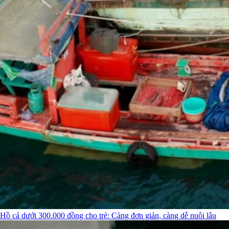
Hồ cá dưới 300.000 đồng cho trẻ: Càng đơn giản, càng dễ nuôi lâu