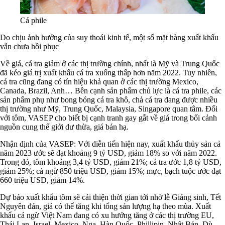
Cá phile
Do chịu ảnh hưởng của suy thoái kinh tế, một số mặt hàng xuất khẩu
vẫn chưa hồi phục
Về giá, cá tra giảm ở các thị trường chính, nhất là Mỹ và Trung Quốc
đã kéo giá trị xuất khẩu cá tra xuống thấp hơn năm 2022. Tuy nhiên,
cá tra cũng đang có tín hiệu khả quan ở các thị trường Mexico,
Canada, Brazil, Anh… Bên cạnh sản phẩm chủ lực là cá tra phile, các
sản phẩm phụ như bong bóng cá tra khô, chả cá tra đang được nhiều
thị trường như Mỹ, Trung Quốc, Malaysia, Singapore quan tâm. Đối
với tôm, VASEP cho biết bị cạnh tranh gay gắt về giá trong bối cảnh
nguồn cung thế giới dư thừa, giá bán hạ.
Nhận định của VASEP: Với diễn tiến hiện nay, xuất khẩu thủy sản cả
năm 2023 ước sẽ đạt khoảng 9 tỷ USD, giảm 18% so với năm 2022.
Trong đó, tôm khoảng 3,4 tỷ USD, giảm 21%; cá tra ước 1,8 tỷ USD,
giảm 25%; cá ngừ 850 triệu USD, giảm 15%; mực, bạch tuộc ước đạt
660 triệu USD, giảm 14%.
Dự báo xuất khẩu tôm ​​sẽ cải thiện thời gian tới nhờ lễ Giáng sinh, Tết
Nguyên đán, giá có thể tăng khi tổng sản lượng hạ theo mùa. Xuất
khẩu cá ngừ Việt Nam đang có xu hướng tăng ở các thị trường EU,
Thái Lan, Israel, Mexico, Nga, Hàn Quốc, Phillipin, Nhật Bản. Dù