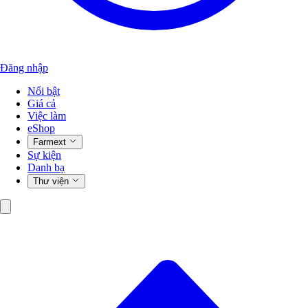
Đăng nhập
Nổi bật
Giá cả
Việc làm
eShop
Farmext
Sự kiện
Danh bạ
Thư viện