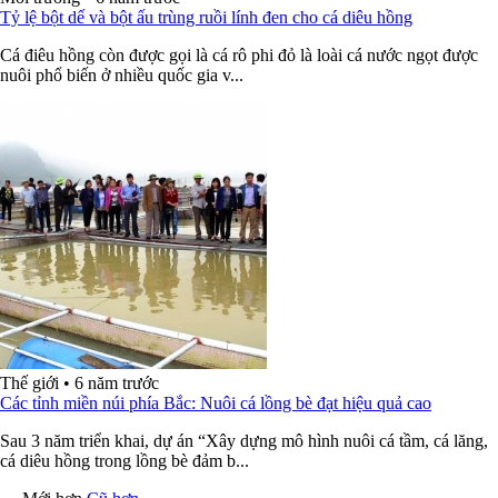
Tỷ lệ bột dế và bột ấu trùng ruồi lính đen cho cá diêu hồng
Cá điêu hồng còn được gọi là cá rô phi đỏ là loài cá nước ngọt được
nuôi phổ biến ở nhiều quốc gia v...
Thế giới
•
6 năm trước
Các tỉnh miền núi phía Bắc: Nuôi cá lồng bè đạt hiệu quả cao
Sau 3 năm triển khai, dự án “Xây dựng mô hình nuôi cá tầm, cá lăng,
cá diêu hồng trong lồng bè đảm b...