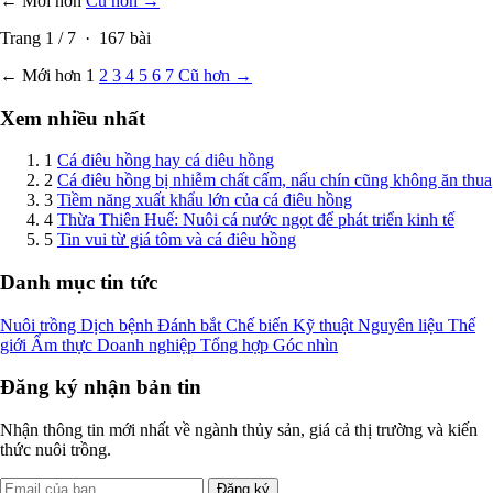
← Mới hơn
Cũ hơn →
Trang
1
/
7
·
167
bài
← Mới hơn
1
2
3
4
5
6
7
Cũ hơn →
Xem nhiều nhất
1
Cá điêu hồng hay cá diêu hồng
2
Cá điêu hồng bị nhiễm chất cấm, nấu chín cũng không ăn thua
3
Tiềm năng xuất khẩu lớn của cá điêu hồng
4
Thừa Thiên Huế: Nuôi cá nước ngọt để phát triển kinh tế
5
Tin vui từ giá tôm và cá điêu hồng
Danh mục tin tức
Nuôi trồng
Dịch bệnh
Đánh bắt
Chế biến
Kỹ thuật
Nguyên liệu
Thế
giới
Ẩm thực
Doanh nghiệp
Tổng hợp
Góc nhìn
Đăng ký nhận bản tin
Nhận thông tin mới nhất về ngành thủy sản, giá cả thị trường và kiến
thức nuôi trồng.
Đăng ký