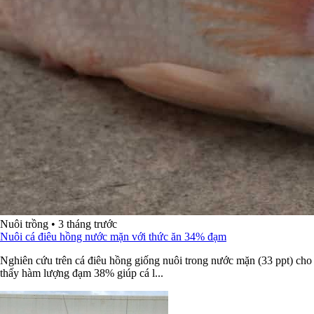
Nuôi trồng
•
3 tháng trước
Nuôi cá điêu hồng nước mặn với thức ăn 34% đạm
Nghiên cứu trên cá điêu hồng giống nuôi trong nước mặn (33 ppt) cho
thấy hàm lượng đạm 38% giúp cá l...