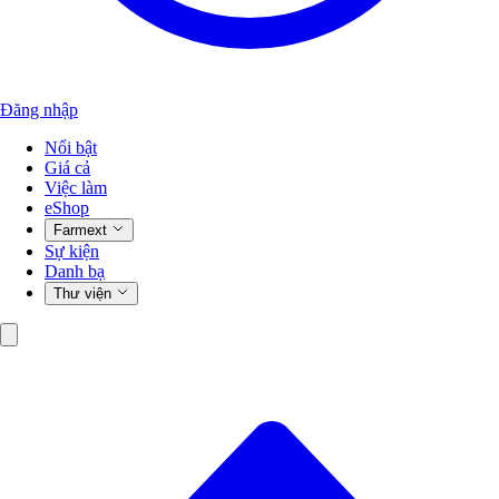
Đăng nhập
Nổi bật
Giá cả
Việc làm
eShop
Farmext
Sự kiện
Danh bạ
Thư viện