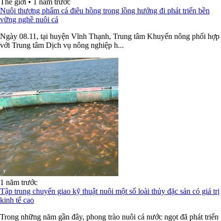
Thế giới
•
1 năm trước
Nuôi thương phẩm cá điêu hồng trong lồng hướng đi phát triển bền
vững nghề nuôi cá
Ngày 08.11, tại huyện Vĩnh Thạnh, Trung tâm Khuyến nông phối hợp
với Trung tâm Dịch vụ nông nghiệp h...
1 năm trước
Tập trung chuyển giao kỹ thuật nuôi một số loài thủy đặc sản có giá trị
kinh tế cao
Trong những năm gần đây, phong trào nuôi cá nước ngọt đã phát triển