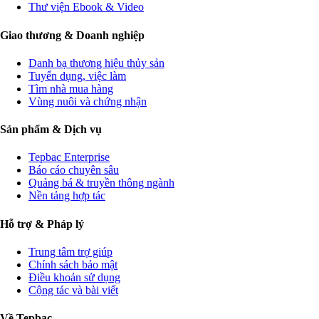
Thư viện Ebook & Video
Giao thương & Doanh nghiệp
Danh bạ thương hiệu thủy sản
Tuyển dụng, việc làm
Tìm nhà mua hàng
Vùng nuôi và chứng nhận
Sản phẩm & Dịch vụ
Tepbac Enterprise
Báo cáo chuyên sâu
Quảng bá & truyền thông ngành
Nền tảng hợp tác
Hỗ trợ & Pháp lý
Trung tâm trợ giúp
Chính sách bảo mật
Điều khoản sử dụng
Cộng tác và bài viết
Về Tepbac