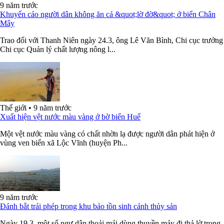
9 năm trước
Khuyến cáo người dân không ăn cá &quot;lờ đờ&quot; ở biển Chân
Mây
Trao đổi với Thanh Niên ngày 24.3, ông Lê Văn Bình, Chi cục trưởng
Chi cục Quản lý chất lượng nông l...
Thế giới
•
9 năm trước
Xuất hiện vệt nước màu vàng ở bờ biển Huế
Một vệt nước màu vàng có chất nhờn lạ được người dân phát hiện ở
vùng ven biển xã Lộc Vĩnh (huyện Ph...
9 năm trước
Đánh bắt trái phép trong khu bảo tồn sinh cảnh thủy sản
Ngày 19.3, một số ngư dân thoải mái dùng thuyền máy đi thả lờ trong