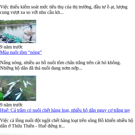
Việc thiếu kiểm soát mức tiêu thụ của thị trường, đầu tư ồ ạt, lượng
cung vượt xa so với nhu cầu kh...
9 năm trước
Mùa nuôi tôm “nóng”
Nắng nóng, nhiều ao hồ nuôi tôm chân trắng trên cát bỏ không.
Những hộ dân đã thả nuôi đang nơm nớp...
9 năm trước
Huế: Cá trắm cỏ nuôi chết hàng loạt, nhiều hộ dân nguy cơ trắng tay
Việc cá lồng nuôi đột ngột chết hàng loạt trên sông Bồ khiến nhiều hộ
dân ở Thừa Thiên - Huế đứng tr...