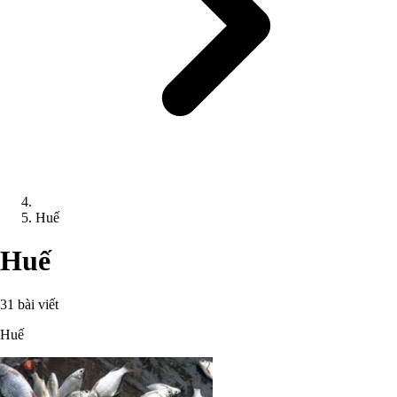
Huế
Huế
31 bài viết
Huế