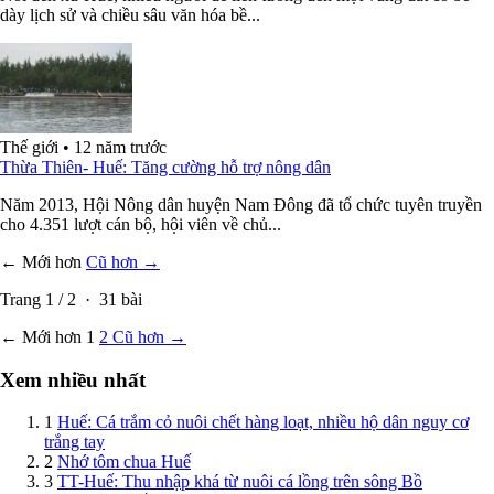
dày lịch sử và chiều sâu văn hóa bề...
Thế giới
•
12 năm trước
Thừa Thiên- Huế: Tăng cường hỗ trợ nông dân
Năm 2013, Hội Nông dân huyện Nam Đông đã tổ chức tuyên truyền
cho 4.351 lượt cán bộ, hội viên về chủ...
← Mới hơn
Cũ hơn →
Trang
1
/
2
·
31
bài
← Mới hơn
1
2
Cũ hơn →
Xem nhiều nhất
1
Huế: Cá trắm cỏ nuôi chết hàng loạt, nhiều hộ dân nguy cơ
trắng tay
2
Nhớ tôm chua Huế
3
TT-Huế: Thu nhập khá từ nuôi cá lồng trên sông Bồ