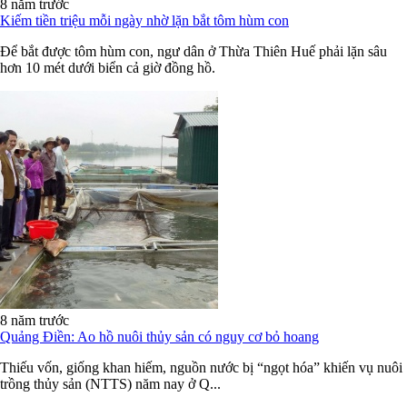
8 năm trước
Kiếm tiền triệu mỗi ngày nhờ lặn bắt tôm hùm con
Để bắt được tôm hùm con, ngư dân ở Thừa Thiên Huế phải lặn sâu
hơn 10 mét dưới biển cả giờ đồng hồ.
8 năm trước
Quảng Điền: Ao hồ nuôi thủy sản có nguy cơ bỏ hoang
Thiếu vốn, giống khan hiếm, nguồn nước bị “ngọt hóa” khiến vụ nuôi
trồng thủy sản (NTTS) năm nay ở Q...