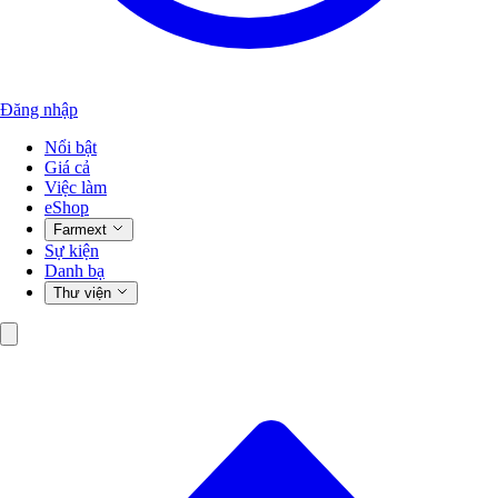
Đăng nhập
Nổi bật
Giá cả
Việc làm
eShop
Farmext
Sự kiện
Danh bạ
Thư viện