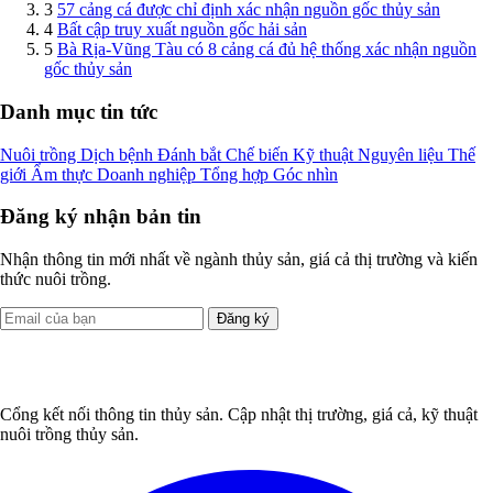
3
57 cảng cá được chỉ định xác nhận nguồn gốc thủy sản
4
Bất cập truy xuất nguồn gốc hải sản
5
Bà Rịa-Vũng Tàu có 8 cảng cá đủ hệ thống xác nhận nguồn
gốc thủy sản
Danh mục tin tức
Nuôi trồng
Dịch bệnh
Đánh bắt
Chế biến
Kỹ thuật
Nguyên liệu
Thế
giới
Ẩm thực
Doanh nghiệp
Tổng hợp
Góc nhìn
Đăng ký nhận bản tin
Nhận thông tin mới nhất về ngành thủy sản, giá cả thị trường và kiến
thức nuôi trồng.
Đăng ký
Cổng kết nối thông tin thủy sản. Cập nhật thị trường, giá cả, kỹ thuật
nuôi trồng thủy sản.