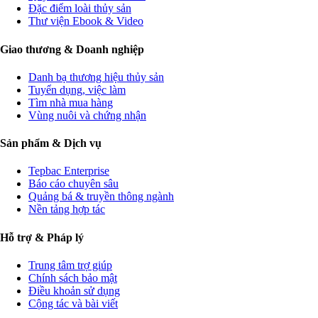
Đặc điểm loài thủy sản
Thư viện Ebook & Video
Giao thương & Doanh nghiệp
Danh bạ thương hiệu thủy sản
Tuyển dụng, việc làm
Tìm nhà mua hàng
Vùng nuôi và chứng nhận
Sản phẩm & Dịch vụ
Tepbac Enterprise
Báo cáo chuyên sâu
Quảng bá & truyền thông ngành
Nền tảng hợp tác
Hỗ trợ & Pháp lý
Trung tâm trợ giúp
Chính sách bảo mật
Điều khoản sử dụng
Cộng tác và bài viết