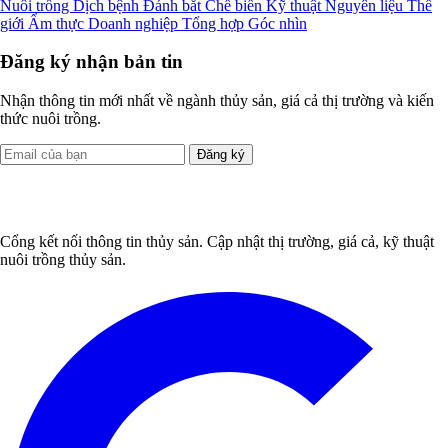
Xem nhiều nhất
1
Muối Lý Nhơn - Thay đổi để phát triển
2
Công nghệ trải bạt tăng năng suất cho vựa muối Nghệ An
3
Thời tiết thuận lợi, người làm muối có lãi
4
Toàn tỉnh Ninh Thuận có 2.500 ha sản xuất muối
5
Quỳnh Lưu – sản lượng muối 6 tháng đầu năm 2019 hơn 29
ngàn tấn
Danh mục tin tức
Nuôi trồng
Dịch bệnh
Đánh bắt
Chế biến
Kỹ thuật
Nguyên liệu
Thế
giới
Ẩm thực
Doanh nghiệp
Tổng hợp
Góc nhìn
Đăng ký nhận bản tin
Nhận thông tin mới nhất về ngành thủy sản, giá cả thị trường và kiến
thức nuôi trồng.
Đăng ký