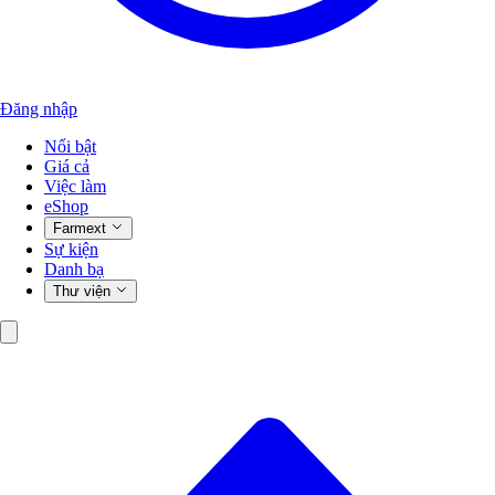
Đăng nhập
Nổi bật
Giá cả
Việc làm
eShop
Farmext
Sự kiện
Danh bạ
Thư viện