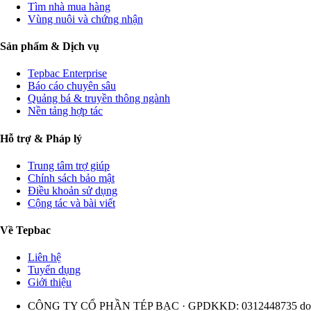
Kiến thức & Cộng đồng
Kỹ thuật nuôi trồng
Quy trình & mô hình nuôi
Đặc điểm loài thủy sản
Thư viện Ebook & Video
Giao thương & Doanh nghiệp
Danh bạ thương hiệu thủy sản
Tuyển dụng, việc làm
Tìm nhà mua hàng
Vùng nuôi và chứng nhận
Sản phẩm & Dịch vụ
Tepbac Enterprise
Báo cáo chuyên sâu
Quảng bá & truyền thông ngành
Nền tảng hợp tác
Hỗ trợ & Pháp lý